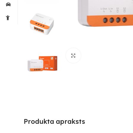
Noklikšķiniet, lai palielin
Produkta apraksts