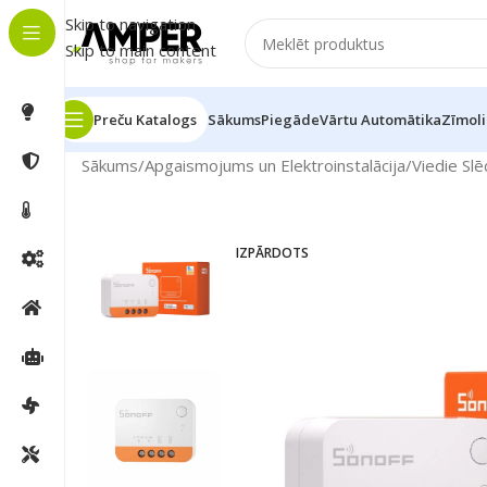
Skip to navigation
Skip to main content
Preču Katalogs
Sākums
Piegāde
Vārtu Automātika
Zīmoli
Sākums
/
Apgaismojums un Elektroinstalācija
/
Viedie Slē
IZPĀRDOTS