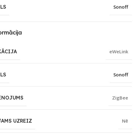
LS
Sonoff
ormācija
KĀCIJA
eWeLink
LS
Sonoff
ENOJUMS
ZigBee
JAMS UZREIZ
Nē