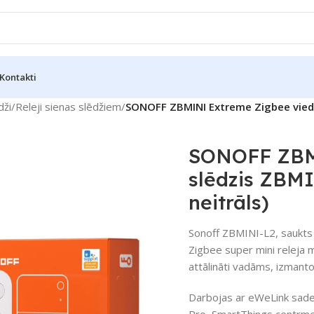
Kontakti
dži
/
Releji sienas slēdžiem
/
SONOFF ZBMINI Extreme Zigbee viedai
SONOFF ZBMI
slēdzis ZBM
neitrāls)
Sonoff ZBMINI-L2, saukts 
Zigbee super mini releja m
attālināti vadāms, izmanto
Darbojas ar eWeLink sade
Pro, SmartThings centrme