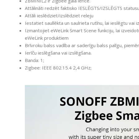
ZBMINIL2 ir Zigbee gala ierīce.
Attālināti redzēt faktisko IESLĒGTS/IZSLĒGTS statusu
Attāli ieslēdziet/izslēdziet releju
Iestatiet saullēkta un saulrieta rutīnu, lai ieslēgtu vai 
Izmantojiet eWeLink Smart Scene funkciju, lai izveidot
eWeLink produktiem
Brīvroku balss vadība ar saderīgu balss palīgu, piem
Ierīču ieslēgšana vai izslēgšana.
Banda: 1;
Zigbee: IEEE 802.15.4 2,4 GHz;