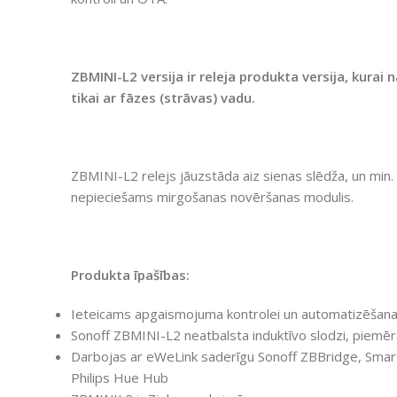
ZBMINI-L2 versija ir releja produkta versija, kurai
tikai ar fāzes (strāvas) vadu.
ZBMINI-L2 relejs jāuzstāda aiz sienas slēdža, un min.
nepieciešams mirgošanas novēršanas modulis.
Produkta īpašības:
Ieteicams apgaismojuma kontrolei un automatizēšanai. 
Sonoff ZBMINI-L2 neatbalsta induktīvo slodzi, piemēr
Darbojas ar eWeLink saderīgu Sonoff ZBBridge, Sma
Philips Hue Hub