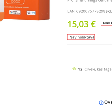
EAN:
6920075778298
SK
15,03
€
Nav 
Nav noliktavā
ātu
12
Cilvēki, kas tag
Ov