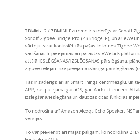
ZBMini-L2 / ZBMINI Extreme ir saderīgs ar Sonoff Zi
Sonoff Zigbee Bridge Pro (ZBBridge-P), un ar eWeLi
vārteju varat kontrolēt tās pašas lietotnes Zigbee WeL
vadīšanai. Ir pieejamas arī parastās eWeLink platform
attālā IESLĒGŠANAS/IZSLĒGŠANAS pārslēgšana, plānotāj
Zigbee relejam nav pieejama īslaicīga pārslēgšanas (col
Tas ir saderīgs arī ar SmartThings centrmezglu, un t
APP, kas pieejama gan iOS, gan Android ierīcēm. Attāl
izslēgšana/ieslēgšana un daudzas citas funkcijas ir p
To nodrošina arī Amazon Alexqa Echo Speaker, NSPa
versijas.
To var pievienot arī mājas palīgam, ko nodrošina ZHA 
kontroli un OTA.