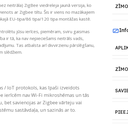
z neitrāla) ZigBee viedreleja jaunā versija, ko
ZĪMO
avienots ar Zigbee tiltu. Šis ir viens no mazākajiem
ākajā EU-tipa/86 tipa/120 tipa montāžas kastē.
Inf
ntrolētu jūsu ierīces, piemēram, sviru gaismas
ba ir tā, ka nav nepieciešams neitrāls vads,
gadījumu. Tas atbalsta arī divvirzienu pārslēgšanu,
APLI
m slēdžiem.
ZĪMO
 / IoT protokols, kas īpaši izveidots
SAVI
ee ierīcēm nav Wi-Fi mikroshēmas un tās
u, bet savienojas ar Zigbee vārteju vai
tēmu sastāvdaļa, un sazinās ar to.
PIEE