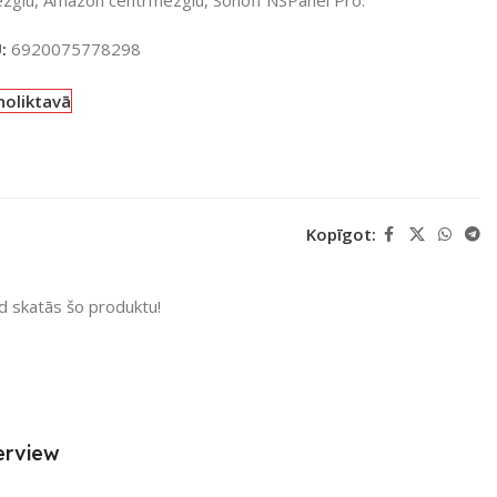
U:
6920075778298
noliktavā
Kopīgot:
ad skatās šo produktu!
erview