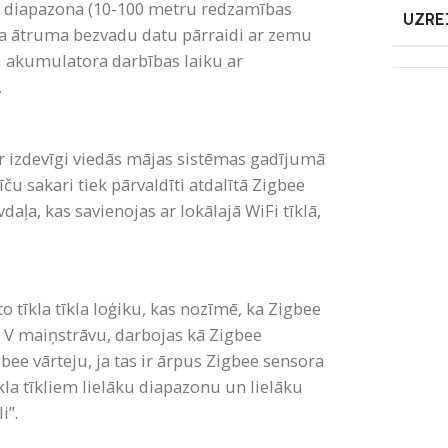
a diapazona (10-100 metru redzamības
UZRE
ema ātruma bezvadu datu pārraidi ar zemu
gu akumulatora darbības laiku ar
.
 ir izdevīgi viedās mājas sistēmas gadījumā
ču sakari tiek pārvaldīti atdalītā Zigbee
daļa, kas savienojas ar lokālajā WiFi tīklā,
o tīkla tīkla loģiku, kas nozīmē, ka Zigbee
30 V maiņstrāvu, darbojas kā Zigbee
ee vārteju, ja tas ir ārpus Zigbee sensora
kla tīkliem lielāku diapazonu un lielāku
i”.