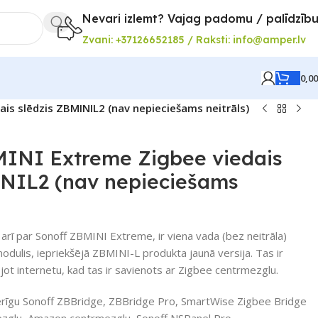
Nevari izlemt? Vajag padomu / palīdzīb
Zvani: +37126652185 / Raksti: info@amper.lv
0,0
s slēdzis ZBMINIL2 (nav nepieciešams neitrāls)
NI Extreme Zigbee viedais
INIL2 (nav nepieciešams
arī par Sonoff ZBMINI Extreme, ir viena vada (bez neitrāla)
odulis, iepriekšējā ZBMINI-L produkta jaunā versija. Tas ir
jot internetu, kad tas ir savienots ar Zigbee centrmezglu.
rīgu Sonoff ZBBridge, ZBBridge Pro, SmartWise Zigbee Bridge
zglu, Amazon centrmezglu, Sonoff NSPanel Pro.