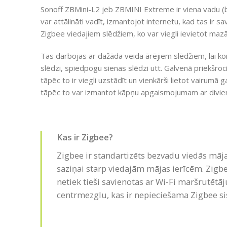
Sonoff ZBMini-L2 jeb ZBMINI Extreme ir viena vadu (be
var attālināti vadīt, izmantojot internetu, kad tas ir s
Zigbee viedajiem slēdžiem, ko var viegli ievietot maz
Tas darbojas ar dažāda veida ārējiem slēdžiem, lai ko
slēdzi, spiedpogu sienas slēdzi utt. Galvenā priekšrocī
tāpēc to ir viegli uzstādīt un vienkārši lietot vairumā 
tāpēc to var izmantot kāpņu apgaismojumam ar divie
Kas ir Zigbee?
Zigbee ir standartizēts bezvadu viedās mājas
saziņai starp viedajām mājas ierīcēm. Zigb
netiek tieši savienotas ar Wi-Fi maršrutētāj
centrmezglu, kas ir nepieciešama Zigbee sis