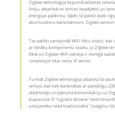
Zigbee tehnoloģija kopumā atbalsta neliel
līniju, atkarībā no ierīces iespējām) un z
enerģijas patēriņu, tāpēc tā palīdz īpaši il
akumulatoru darbināmiem. Zigbee sensori
Tas palīdz samazināt WiFi tīklu slodzi, kas
ar lielāku komponentu skaitu, jo ZIgbee ierī
tīklā un Zigbee-WiFi vārteja ir vienīgā sastāv
izmantojot tikai vienu IP adresi.
Turklāt Zigbee tehnoloģija atbalsta tā saukt
ierīces, kas tiek darbinātas ar pastāvīgu 2
atkārtotājs un pārsūta komunikāciju uz Zigb
diapazona. Šī “signālu lēciena” nodrošina tī
uzticamību nekā tradicionālie “zvaigžņu tīkl