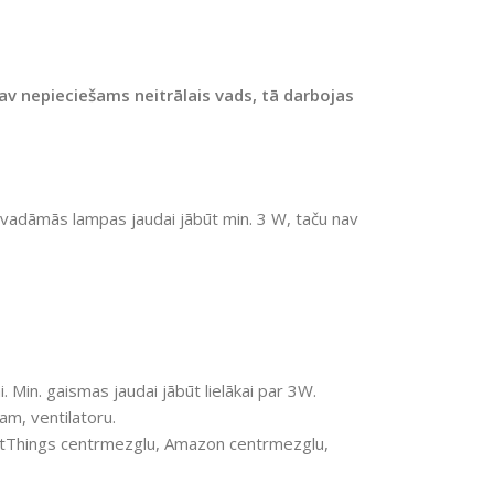
 nav nepieciešams neitrālais vads, tā darbojas
 vadāmās lampas jaudai jābūt min. 3 W, taču nav
Min. gaismas jaudai jābūt lielākai par 3W.
am, ventilatoru.
rtThings centrmezglu, Amazon centrmezglu,