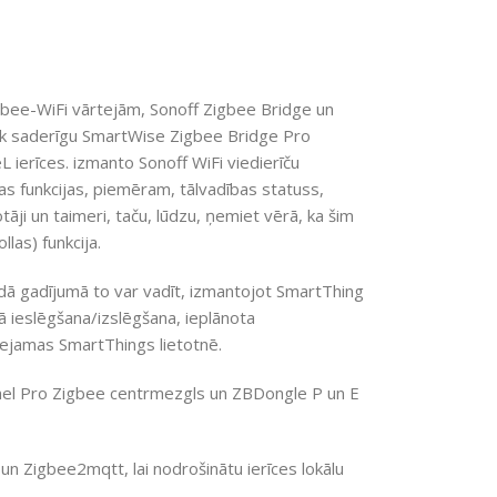
gbee-WiFi vārtejām, Sonoff Zigbee Bridge un
nk saderīgu SmartWise Zigbee Bridge Pro
 ierīces. izmanto Sonoff WiFi viedierīču
as funkcijas, piemēram, tālvadības statuss,
i un taimeri, taču, lūdzu, ņemiet vērā, ka šim
las) funkcija.
ādā gadījumā to var vadīt, izmantojot SmartThing
ā ieslēgšana/izslēgšana, ieplānota
ieejamas SmartThings lietotnē.
nel Pro Zigbee centrmezgls un ZBDongle P un E
un Zigbee2mqtt, lai nodrošinātu ierīces lokālu