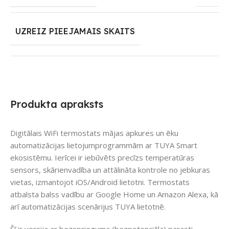
UZREIZ PIEEJAMAIS SKAITS
Produkta apraksts
Digitālais WiFi termostats mājas apkures un ēku
automatizācijas lietojumprogrammām ar TUYA Smart
ekosistēmu. Ierīcei ir iebūvēts precīzs temperatūras
sensors, skārienvadība un attālināta kontrole no jebkuras
vietas, izmantojot iOS/Android lietotni. Termostats
atbalsta balss vadību ar Google Home un Amazon Alexa, kā
arī automatizācijas scenārijus TUYA lietotnē.