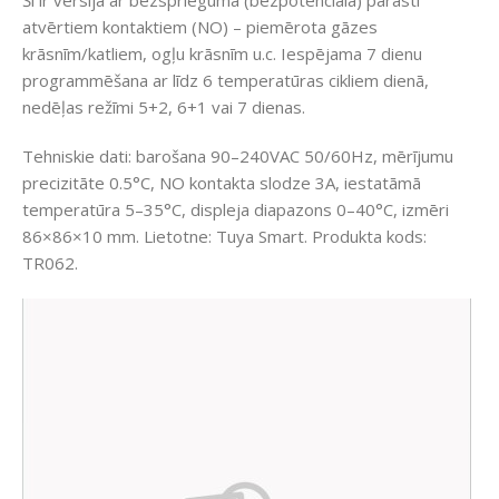
Šī ir versija ar bezsprieguma (bezpotenciāla) parasti
atvērtiem kontaktiem (NO) – piemērota gāzes
krāsnīm/katliem, ogļu krāsnīm u.c. Iespējama 7 dienu
programmēšana ar līdz 6 temperatūras cikliem dienā,
nedēļas režīmi 5+2, 6+1 vai 7 dienas.
Tehniskie dati: barošana 90–240VAC 50/60Hz, mērījumu
precizitāte 0.5°C, NO kontakta slodze 3A, iestatāmā
temperatūra 5–35°C, displeja diapazons 0–40°C, izmēri
86×86×10 mm. Lietotne: Tuya Smart. Produkta kods:
TR062.