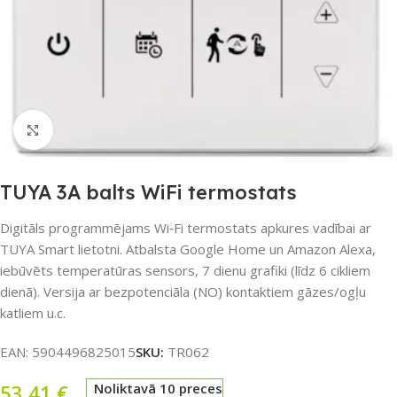
Noklikšķiniet, lai palielinātu
TUYA 3A balts WiFi termostats
Digitāls programmējams Wi‑Fi termostats apkures vadībai ar
TUYA Smart lietotni. Atbalsta Google Home un Amazon Alexa,
iebūvēts temperatūras sensors, 7 dienu grafiki (līdz 6 cikliem
dienā). Versija ar bezpotenciāla (NO) kontaktiem gāzes/ogļu
katliem u.c.
EAN:
5904496825015
SKU:
TR062
53,41
€
Noliktavā 10 preces