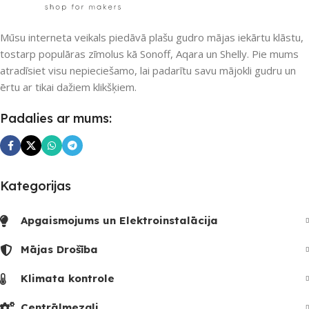
RF raidītājs
UZREIZ PIEEJAMAIS
SKAITS
Mūsu interneta veikals piedāvā plašu gudro mājas iekārtu klāstu,
PIEEJAMS UZREIZ
Jā
tostarp populāras zīmolus kā Sonoff, Aqara un Shelly. Pie mums
1
atradīsiet visu nepieciešamo, lai padarītu savu mājokli gudru un
UZREIZ PIEEJAMAIS
ērtu ar tikai dažiem klikšķiem.
SKAITS
Padalies ar mums:
3
Kategorijas
Apgaismojums un Elektroinstalācija
Mājas Drošība
Klimata kontrole
Centrālmezgli