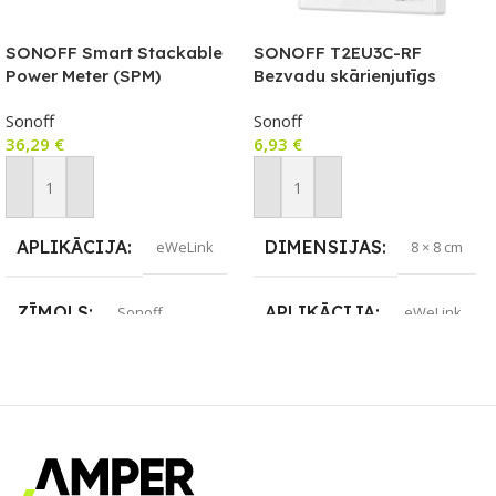
SONOFF Smart Stackable
SONOFF T2EU3C-RF
Power Meter (SPM)
Bezvadu skārienjutīgs
GALVENĀ ierīce
sienas slēdzis ar RF vadību
Sonoff
Sonoff
36,29
€
6,93
€
Pievienot Grozam
Pievienot Grozam
APLIKĀCIJA
DIMENSIJAS
eWeLink
8 × 8 cm
ZĪMOLS
APLIKĀCIJA
Sonoff
eWeLink
SAVIENOJUMS
ZĪMOLS
Wi-Fi
Sonoff
PIEEJAMS UZREIZ
SAVIENOJUMS
Jā