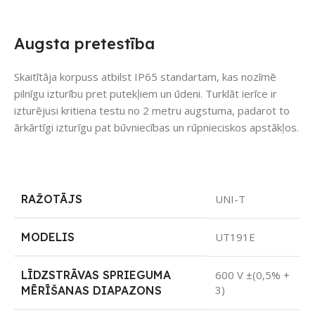
Augsta pretestība
Skaitītāja korpuss atbilst IP65 standartam, kas nozīmē
pilnīgu izturību pret putekļiem un ūdeni. Turklāt ierīce ir
izturējusi kritiena testu no 2 metru augstuma, padarot to
ārkārtīgi izturīgu pat būvniecības un rūpnieciskos apstākļos.
RAŽOTĀJS
UNI-T
MODELIS
UT191E
LĪDZSTRĀVAS SPRIEGUMA
600 V ±(0,5% +
3)
MĒRĪŠANAS DIAPAZONS