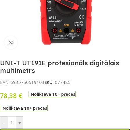
Noklikšķiniet, lai palielinātu
UNI-T UT191E profesionāls digitālais
multimetrs
EAN:
6935750519103
SKU:
077485
78,38
€
Noliktavā 10+ preces
Noliktavā 10+ preces
-
+