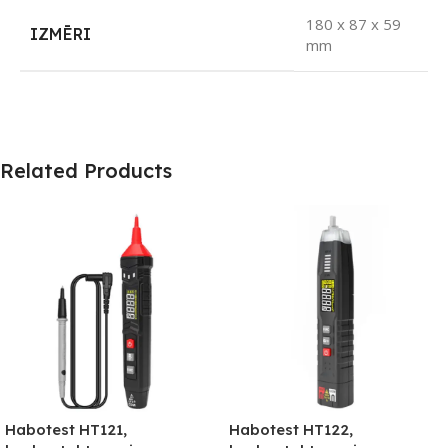
180 x 87 x 59
IZMĒRI
mm
Related Products
Habotest HT121,
Habotest HT122,