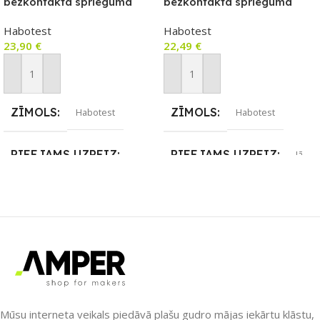
bezkontakta sprieguma
bezkontakta sprieguma
testeris / diodes testeris,
testeris/diodes testeris,
Habotest
Habotest
NCV, True RMS
NCV, True RMS
23,90
€
22,49
€
Pievienot Grozam
Pievienot Grozam
ZĪMOLS
ZĪMOLS
Habotest
Habotest
PIEEJAMS UZREIZ
PIEEJAMS UZREIZ
Jā
Nē
UZREIZ PIEEJAMAIS
SKAITS
UZREIZ PIEEJAMAIS
SKAITS
3
Mūsu interneta veikals piedāvā plašu gudro mājas iekārtu klāstu,