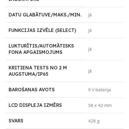
DATU GLABĀTUVE/MAKS./MIN.
Jā
FUNKCIJAS IZVĒLE (SELECT)
Jā
LUKTURĪTIS/AUTOMĀTISKS
Jā
FONA APGAISMOJUMS
KRITIENA TESTS NO 2 M
Jā
AUGSTUMA/IP65
BAROŠANAS AVOTS
9 V baterija
LCD DISPLEJA IZMĒRS
58 x 42 mm
SVARS
428 g