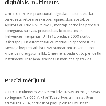
digitālais multimetrs
UNI-T UT191E ir profesionāls digitālais multimetrs, kas
paredzēts lietošanai skarbos rūpnieciskos apstākļos.
Aprīkots ar True RMS funkciju, mērītājs nodrošina precīzus
sprieguma, strāvas, pretestības, kapacitātes un
frekvences mērījumus. UT191E piedāvā 6000 skaitļu
izšķirtspēju un automātisku vai manuālu diapazona izvēli.
Mērītāja korpuss atbilst IP65 standartam un var izturēt
kritienus no augstuma līdz 2 metriem, padarot to par ideālu
instrumentu lietošanai skarbos un mainīgos apstākļos.
Precīzi mērījumi
UT191E multimetrs var izmērīt līdzstrāvas un maiņstrāvas
spriegumu līdz 600 V, kā arī līdzstrāvas un maiņstrāvas
strāvu līdz 20 A, nodrošinot plašu pielietojumu klāstu