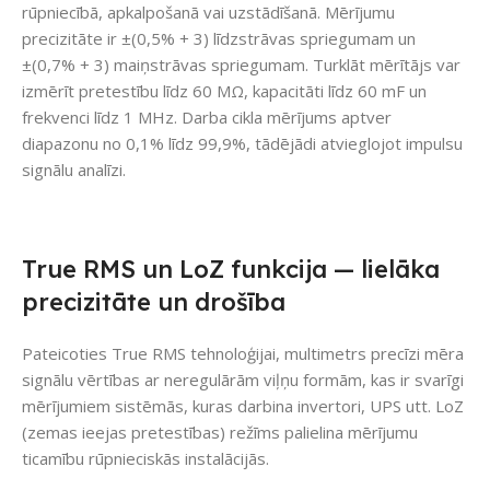
rūpniecībā, apkalpošanā vai uzstādīšanā. Mērījumu
precizitāte ir ±(0,5% + 3) līdzstrāvas spriegumam un
±(0,7% + 3) maiņstrāvas spriegumam. Turklāt mērītājs var
izmērīt pretestību līdz 60 MΩ, kapacitāti līdz 60 mF un
frekvenci līdz 1 MHz. Darba cikla mērījums aptver
diapazonu no 0,1% līdz 99,9%, tādējādi atvieglojot impulsu
signālu analīzi.
True RMS un LoZ funkcija — lielāka
precizitāte un drošība
Pateicoties True RMS tehnoloģijai, multimetrs precīzi mēra
signālu vērtības ar neregulārām viļņu formām, kas ir svarīgi
mērījumiem sistēmās, kuras darbina invertori, UPS utt. LoZ
(zemas ieejas pretestības) režīms palielina mērījumu
ticamību rūpnieciskās instalācijās.