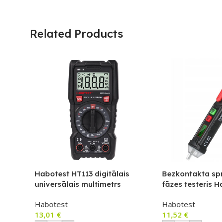
Related Products
Habotest HT113 digitālais
Bezkontakta sp
universālais multimetrs
fāzes testeris 
HT100P
Habotest
Habotest
13,01
€
11,52
€