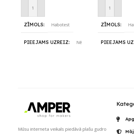
Pievienot Grozam
Pievienot Groza
ZĪMOLS
ZĪMOLS
Habotest
Ha
PIEEJAMS UZREIZ
PIEEJAMS UZ
Nē
UZREIZ PIEEJAMAIS
UZREIZ PIEE
SKAITS
SKAITS
Katego
Apg
Mūsu interneta veikals piedāvā plašu gudro
Māj