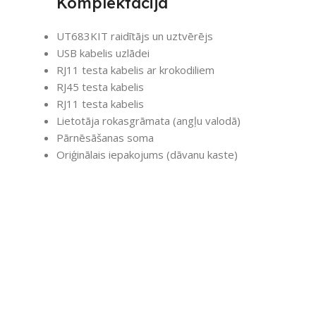
Komplektācija
UT683KIT raidītājs un uztvērējs
USB kabelis uzlādei
RJ11 testa kabelis ar krokodiliem
RJ45 testa kabelis
RJ11 testa kabelis
Lietotāja rokasgrāmata (angļu valodā)
Pārnēsāšanas soma
Oriģinālais iepakojums (dāvanu kaste)