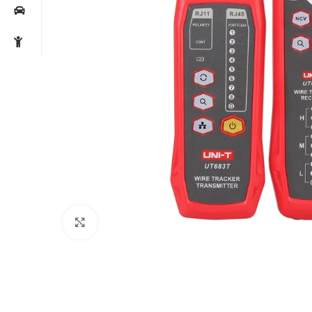
Noklikšķiniet, lai palielinātu