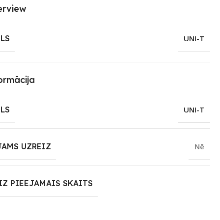
erview
LS
UNI-T
ormācija
LS
UNI-T
JAMS UZREIZ
Nē
IZ PIEEJAMAIS SKAITS