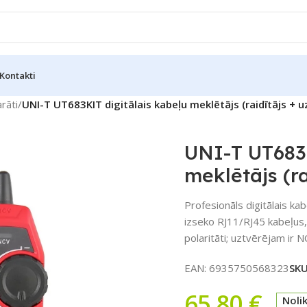
Kontakti
rāti
/
UNI-T UT683KIT digitālais kabeļu meklētājs (raidītājs + u
UNI-T UT683K
meklētājs (ra
Profesionāls digitālais ka
izseko RJ11/RJ45 kabeļus
polaritāti; uztvērējam ir N
EAN:
6935750568323
SK
65,80
€
Noli