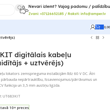
Nevari izlemt? Vajag padomu / palīdzīb
Zvani: +37126652185 / Raksti: info@amper.lv
0,0
ztvērējs)
IT digitālais kabeļu
idītājs + uztvērējs)
beļu lokators zemsprieguma instalācijām līdz 60 V DC. Ātri
, pārbauda nepārtrauktību, īssavienojumus/pārrāvumus un
CV funkcija un 3,5 mm austiņu ligzda.
U:
UT683KIT
ktavā 10+ preces