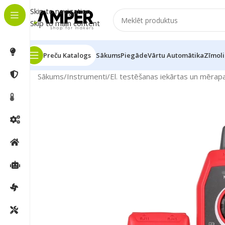
Skip to navigation
Skip to main content
Preču Katalogs
Sākums
Piegāde
Vārtu Automātika
Zīmoli
Sākums
/
Instrumenti
/
El. testēšanas iekārtas un mērapa