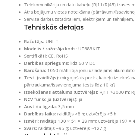
Telekomunikāciju un datu kabeļu (RJ11/RJ45) trases me
Ātra bojājumu vietas noteikšana (pārrāvumi/īssavieno
Servisa darbi uzstādītājiem, elektriķiem un tehniķiem,
Tehniskās detaļas
Ražotājs:
UNI-T
Modelis / ražotāja kods:
UT683KIT
Sertifikāti:
CE, RoHS
Darbības spriegums:
līdz 60 V DC
Barošana:
1050 mAh litija jonu uzlādējams akumulato
Testi (raidītājs):
mirgojošais ports, kabeļu izsekošana,
pārtraukuma/īssavienojuma tests līdz 10 kΩ
Izsekošanas attālums (uztvērējs):
RJ11 >3000 m; R
NCV funkcija (uztvērējs):
jā
Austiņu ligzda:
3,5 mm
Darbības laiks:
raidītājs >8 h; uztvērējs >5 h
Izmēri:
raidītājs 130 × 51 × 28 mm; uztvērējs 197 ×
Svars:
raidītājs ~95 g; uztvērējs ~127 g