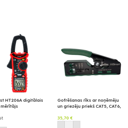
st HT206A digitālais
Gofrēšanas rīks ar noņēmēju
mērītājs
un griezēju priekš CAT5, CAT6,
CAT7
st
35,70
€