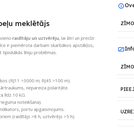
Ov
beļu meklētājs
ZĪMO
pvieno
raidītāju un uztvērēju
, lai ātri un precīzi
rīce ir piemērota darbam skarbākos apstākļos,
Inf
 tipiskākās līniju problēmas.
ZĪMO
ķos (RJ11 >3000 m; RJ45 >100 m).
pārtraukums, nepareiza polaritāte.
PIEE
ts
līdz 10 kΩ.
rieguma noteikšana).
indikators, portu apgaismojums.
UZRE
iem (raidītājs >8 h, uztvērējs >5 h).