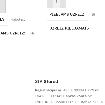
Pievienot Grozam
not Grozam
PIEEJAMS UZREIZ
Nē
LS
Habotest
UZREIZ PIEEJAMAIS
JAMS UZREIZ
Nē
SKAITS
IZ PIEEJAMAIS
TS
SIA Stared
Reģistrācijas nr:
43603092341
PVN nr:
LV43603092341
Bankas konta nr:
LV07UNLA0055003115031
Banka:
SEB AS