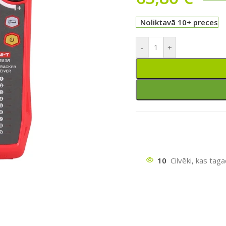
Noliktavā 10+ preces
-
+
10
Cilvēki, kas tag