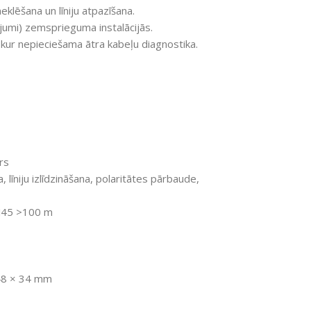
klēšana un līniju atpazīšana.
jumi) zemsprieguma instalācijās.
 kur nepieciešama ātra kabeļu diagnostika.
rs
 līniju izlīdzināšana, polaritātes pārbaude,
J45 >100 m
 48 × 34 mm