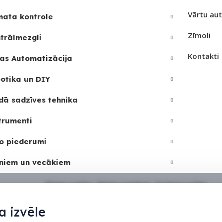
Vārtu au
mata kontrole
Zīmoli
trālmezgli
Kontakti
as Automatizācija
otika un DIY
dā sadzīves tehnika
trumenti
o piederumi
niem un vecākiem
Sīkdatņu politika
•
Sīkdatņu iestatījumi
•
Privātuma politika
 izvēle