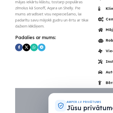
mājas iekārtu klāstu, tostarp populāras
zīmolus kā Sonoff, Aqara un Shelly. Pie
Kli
mums atradīsiet visu nepieciešamo, lai
Cen
padarītu savu mājokli gudru un ērtu ar tikai
dažiem klikšķiem.
Māj
Padalies ar mums:
Rob
Vie
Ins
Aut
Bēr
AMPER.LV PRIVĀTUMS
Jūsu privātuma