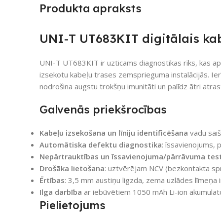
Produkta apraksts
UNI-T UT683KIT digitālais ka
UNI-T UT683KIT ir uzticams diagnostikas rīks, kas a
izsekotu kabeļu trases zemsprieguma instalācijās. Ie
nodrošina augstu trokšņu imunitāti un palīdz ātri atrast
Galvenās priekšrocības
Kabeļu izsekošana un līniju identificēšana
vadu saiš
Automātiska defektu diagnostika
: īssavienojums, 
Nepārtrauktības un īssavienojuma/pārrāvuma tes
Drošāka lietošana
: uztvērējam NCV (bezkontakta sp
Ērtības
: 3,5 mm austiņu ligzda, zema uzlādes līmeņa 
Ilga darbība
ar iebūvētiem 1050 mAh Li-ion akumulator
Pielietojums