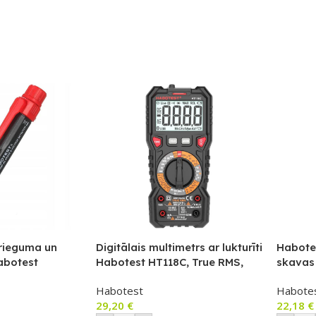
rieguma un
Digitālais multimetrs ar lukturīti
Habote
Habotest
Habotest HT118C, True RMS,
skavas 
NCV, akumulatora pārbaude
Habotest
Habote
29,20
€
22,18
€