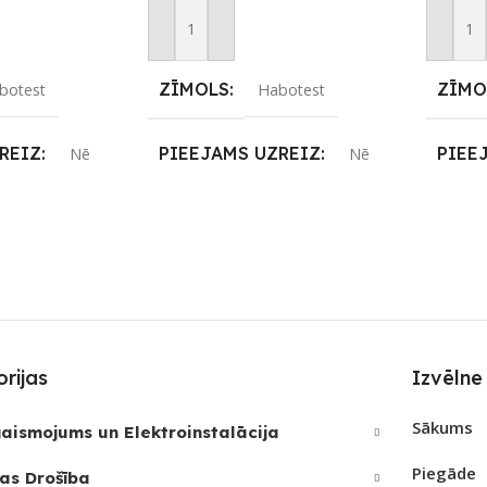
m
Pievienot Grozam
Pievie
ZĪMOLS
ZĪMO
botest
Habotest
REIZ
PIEEJAMS UZREIZ
PIEE
Nē
Nē
JAMAIS
UZREIZ PIEEJAMAIS
UZRE
SKAITS
SKAI
rijas
Izvēlne
Sākums
aismojums un Elektroinstalācija
Piegāde
as Drošība