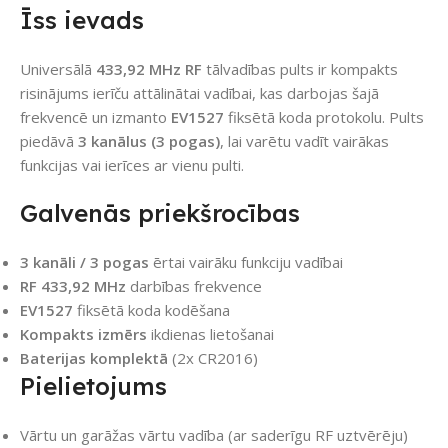
Īss ievads
Universālā
433,92 MHz RF
tālvadības pults ir kompakts
risinājums ierīču attālinātai vadībai, kas darbojas šajā
frekvencē un izmanto
EV1527
fiksētā koda protokolu. Pults
piedāvā
3 kanālus (3 pogas)
, lai varētu vadīt vairākas
funkcijas vai ierīces ar vienu pulti.
Galvenās priekšrocības
3 kanāli / 3 pogas
ērtai vairāku funkciju vadībai
RF 433,92 MHz
darbības frekvence
EV1527
fiksētā koda kodēšana
Kompakts izmērs
ikdienas lietošanai
Baterijas komplektā
(2x CR2016)
Pielietojums
Vārtu un garāžas vārtu vadība (ar saderīgu RF uztvērēju)