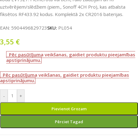
uztvērējiem/slēdžiem (piem., Sonoff 4CH Pro), kas atbalsta
fiksētos RF433.92 kodus. Komplektā 2x CR2016 baterijas.
EAN:
5904496829723
SKU:
PL054
3,55
€
Pēc pasūtījuma veikšanas, gaidiet produktu pieejamības
apstiprinājumu.
Pēc pasūtījuma veikšanas, gaidiet produktu pieejamības
apstiprinājumu.
-
+
Pievienot Grozam
Pērciet Tagad