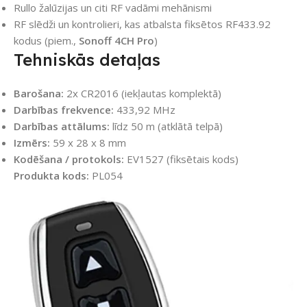
Rullo žalūzijas un citi RF vadāmi mehānismi
RF slēdži un kontrolieri, kas atbalsta fiksētos RF433.92
kodus (piem.,
Sonoff 4CH Pro
)
Tehniskās detaļas
Barošana:
2x CR2016 (iekļautas komplektā)
Darbības frekvence:
433,92 MHz
Darbības attālums:
līdz 50 m (atklātā telpā)
Izmērs:
59 x 28 x 8 mm
Kodēšana / protokols:
EV1527 (fiksētais kods)
Produkta kods:
PL054