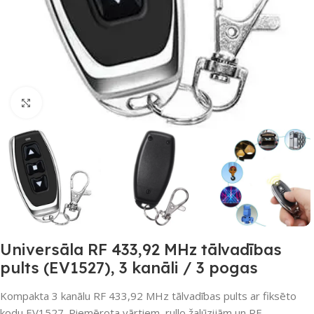
Noklikšķiniet, lai palielinātu
Universāla RF 433,92 MHz tālvadības
pults (EV1527), 3 kanāli / 3 pogas
Kompakta 3 kanālu RF 433,92 MHz tālvadības pults ar fiksēto
kodu EV1527. Piemērota vārtiem, rullo žalūzijām un RF