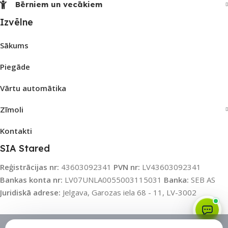
Bērniem un vecākiem
Izvēlne
Sākums
Piegāde
Vārtu automātika
Zīmoli
Kontakti
SIA Stared
Reģistrācijas nr:
43603092341
PVN nr:
LV43603092341
Bankas konta nr:
LV07UNLA0055003115031
Banka:
SEB AS
Juridiskā adrese:
Jelgava, Garozas iela 68 - 11, LV-3002
Sīkdatņu politika
•
Sīkdatņu iestatījumi
•
Privātuma politika