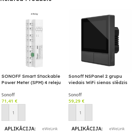
SONOFF Smart Stackable
Sonoff NSPanel 2 grupu
Power Meter (SPM) 4 releju
viedais WiFi sienas slēdzis
(4 grupu releja) vienība
ar LED paneli, termostatu un
Sonoff
Sonoff
viedās ainas slēdža funkciju
71,41
€
59,29
€
Pievienot Grozam
Pievienot Grozam
APLIKĀCIJA
APLIKĀCIJA
eWeLink
eWeLink