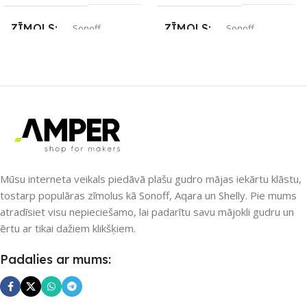
ZĪMOLS
ZĪMOLS
Sonoff
Sonoff
SAVIENOJUMS
SAVIENOJUMS
Wi-Fi
Ethernet / LAN
,
Wi-Fi
PIEEJAMS UZREIZ
PIEEJAMS UZREIZ
Nē
Nē
Mūsu interneta veikals piedāvā plašu gudro mājas iekārtu klāstu,
UZREIZ PIEEJAMAIS
tostarp populāras zīmolus kā Sonoff, Aqara un Shelly. Pie mums
SKAITS
atradīsiet visu nepieciešamo, lai padarītu savu mājokli gudru un
UZREIZ PIEEJAMAIS
ērtu ar tikai dažiem klikšķiem.
SKAITS
Padalies ar mums: