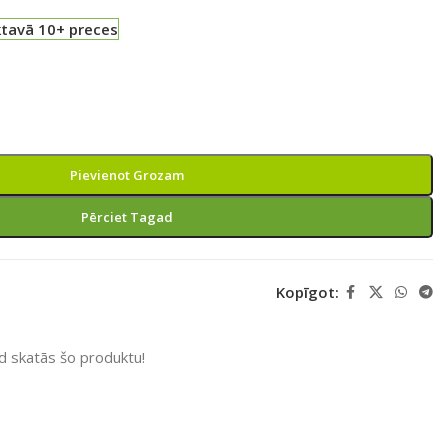
ktavā 10+ preces
Pievienot Grozam
Pērciet Tagad
Kopīgot:
ad skatās šo produktu!