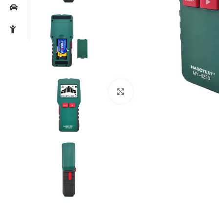
Noklikšķiniet, lai palielin