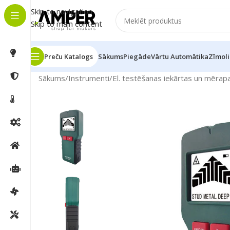
Skip to navigation
Skip to main content
Preču Katalogs
Sākums
Piegāde
Vārtu Automātika
Zīmoli
Sākums
/
Instrumenti
/
El. testēšanas iekārtas un mērapa