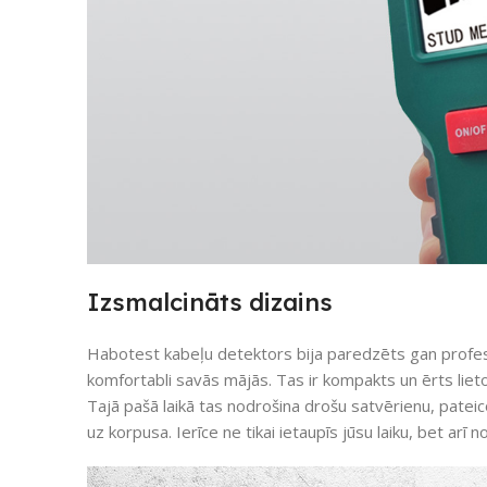
Izsmalcināts dizains
Habotest kabeļu detektors bija paredzēts gan profes
komfortabli savās mājās. Tas ir kompakts un ērts liet
Tajā pašā laikā tas nodrošina drošu satvērienu, pateic
uz korpusa. Ierīce ne tikai ietaupīs jūsu laiku, bet arī 