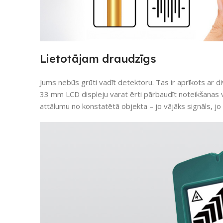
Lietotājam draudzīgs
Jums nebūs grūti vadīt detektoru. Tas ir aprīkots ar d
33 mm LCD displeju varat ērti pārbaudīt noteikšanas v
attālumu no konstatētā objekta – jo vājāks signāls, jo