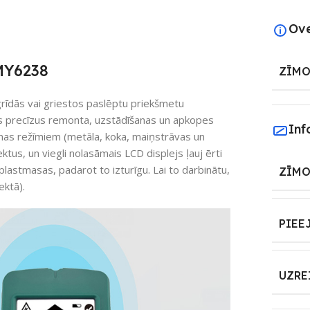
Ov
MY6238
ZĪMO
 grīdās vai griestos paslēptu priekšmetu
īs precīzus remonta, uzstādīšanas un apkopes
Inf
nas režīmiem (metāla, koka, maiņstrāvas un
tus, un viegli nolasāmais LCD displejs ļauj ērti
 plastmasas, padarot to izturīgu. Lai to darbinātu,
ZĪMO
ektā).
PIEE
UZRE