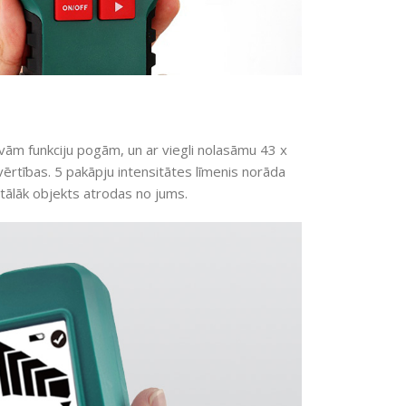
ivām funkciju pogām, un ar viegli nolasāmu 43 x
ērtības. 5 pakāpju intensitātes līmenis norāda
 tālāk objekts atrodas no jums.