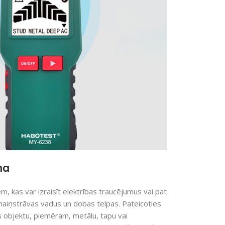
na
, kas var izraisīt elektrības traucējumus vai pat
maiņstrāvas vadus un dobas telpas. Pateicoties
ās objektu, piemēram, metālu, tapu vai