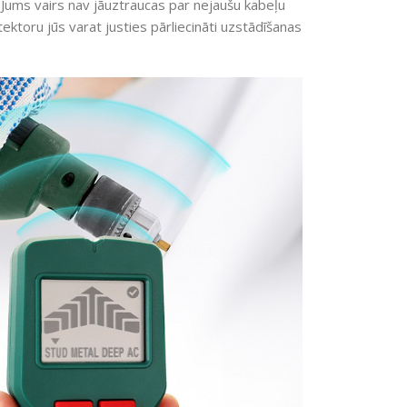
 Jums vairs nav jāuztraucas par nejaušu kabeļu
ektoru jūs varat justies pārliecināti uzstādīšanas