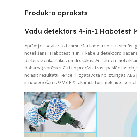
Produkta apraksts
Vadu detektors 4-in-1 Habotest 
Aprīkojiet sevi ar uzticamu rīku kabeļu un citu sienās,
noteikšanai. Habotest 4-in-1 kabeļu detektors padar
darbus vienkāršākus un drošākus. Ar četriem noteikša
dobuma) varēsiet ātri un precīzi atrast paslēptos objek
nolasīt rezultātu. Ierīce ir izgatavota no izturīgas ABS
ir nepieciešams 9 V 6F22 akumulators (iekļauts kompl