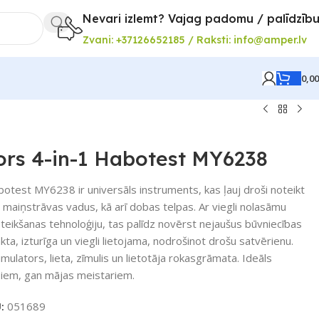
Nevari izlemt? Vajag padomu / palīdzīb
Zvani: +37126652185 / Raksti: info@amper.lv
0,0
ors 4-in-1 Habotest MY6238
otest MY6238 ir universāls instruments, kas ļauj droši noteikt
 maiņstrāvas vadus, kā arī dobas telpas. Ar viegli nolasāmu
teikšanas tehnoloģiju, tas palīdz novērst nejaušus būvniecības
kta, izturīga un viegli lietojama, nodrošinot drošu satvērienu.
ulators, lieta, zīmulis un lietotāja rokasgrāmata. Ideāls
ļiem, gan mājas meistariem.
U:
051689