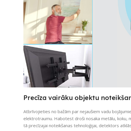
Precīza vairāku objektu noteikša
Atbrīvojieties no bažām par nejaušiem vadu bojājumiem
elektrotraumu. Habotest droši nosaka metālu, koku, 
tā precīzajai noteikšanas tehnoloģijai, detektors atkl