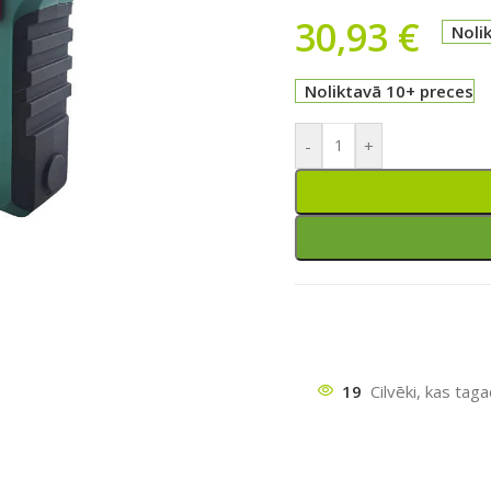
30,93
€
Noli
Noliktavā 10+ preces
-
+
ātu
19
Cilvēki, kas tag