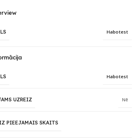
erview
LS
Habotest
ormācija
LS
Habotest
JAMS UZREIZ
Nē
IZ PIEEJAMAIS SKAITS