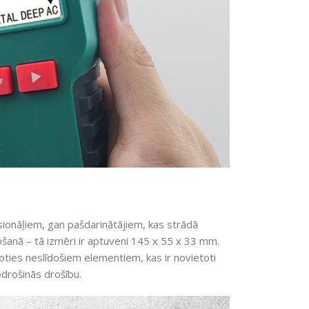
ionāļiem, gan pašdarinātājiem, kas strādā
ošanā – tā izmēri ir aptuveni 145 x 55 x 33 mm.
oties neslīdošiem elementiem, kas ir novietoti
nodrošinās drošību.