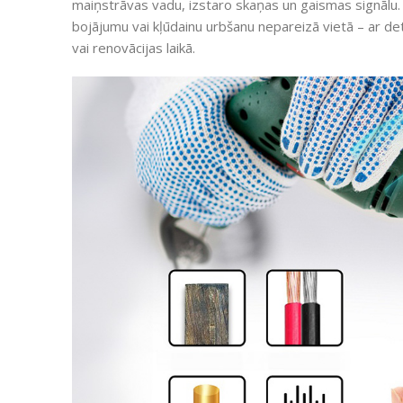
maiņstrāvas vadu, izstaro skaņas un gaismas signālu.
bojājumu vai kļūdainu urbšanu nepareizā vietā – ar det
vai renovācijas laikā.