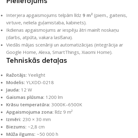
Pielietojums
Interjera apgaismojums telpām līdz
9 m²
(piem., gaitenis,
virtuve, neliela guļamistaba, kabinets).
Ikdienas apgaismojums ar iespēju ātri mainīt noskaņu
(darbs, atpūta, vakara lasīšana).
Viedās mājas scenāriji un automatizācijas (integrācija ar
Google Home, Alexa, SmartThings, Xiaomi Home).
Tehniskās detaļas
Ražotājs:
Yeelight
Modelis:
YLXDD-0218
Jauda:
12 W
Gaismas plūsma:
1200 lm
Krāsu temperatūra:
3000K–6500K
Apgaismojuma zona:
līdz 9 m²
Izmēri:
230 × 30 mm
Biezums:
~2,8 cm
Mūža ilgums:
~50 000 h