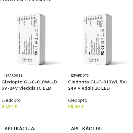
IZPĀRDOTS
IZPĀRDOTS
Gledopto GL-C-010WL-D
Gledopto GL-C-010WL 5V-
5V-24V viedais IC LED
24V viedais IC LED
kontrolieris ar Wi-Fi (WLED
kontrolieris ar Wi-Fi (WLED
Gledopto
Gledopto
platformu) ar mikrofonu un
programmaparatūru) ar
24,31
€
20,59
€
DIY programmaparatūras
mikrofonu
atbalst
Lasīt Vairāk
Lasīt Vairāk
APLIKĀCIJA
APLIKĀCIJA