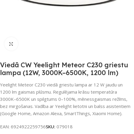
Noklikšķiniet, lai palielinātu
Viedā CW Yeelight Meteor C230 griestu
lampa (12W, 3000K–6500K, 1200 lm)
Yeelight Meteor C230 viedā griestu lampa ar 12 W jaudu un
1200 lm gaismas plūsmu. Regulējama krāsu temperatūra
3000K–6500K un spilgtums 0–100%, mēnessgaismas režīms,
bez mirgošanas. Vadība ar Yeelight lietotni un balss asistentiem
(Google Home, Amazon Alexa, SmartThings, Xiaomi Home).
EAN:
6924922259756
SKU:
079018