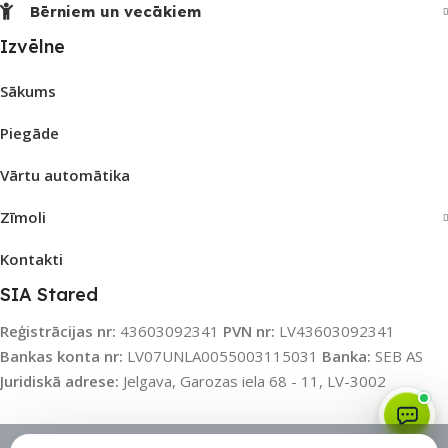
Bērniem un vecākiem
Izvēlne
Sākums
Piegāde
Vārtu automātika
Zīmoli
Kontakti
SIA Stared
Reģistrācijas nr:
43603092341
PVN nr:
LV43603092341
Bankas konta nr:
LV07UNLA0055003115031
Banka:
SEB AS
Juridiskā adrese:
Jelgava, Garozas iela 68 - 11, LV-3002
Sīkdatņu politika
•
Sīkdatņu iestatījumi
•
Privātuma politika