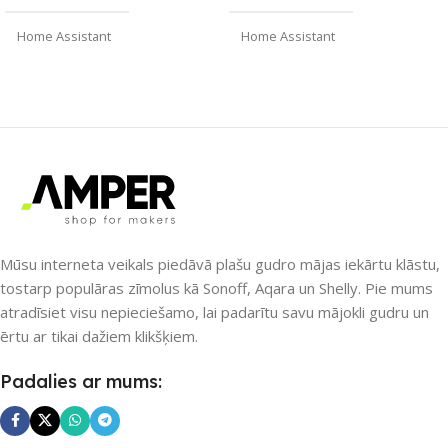
Home Assistant
Home Assistant
ZĪMOLS
ZĪMOLS
Gledopto
Gledopto
SAVIENOJUMS
SAVIENOJUMS
Wi-Fi
Wi-Fi
PIEEJAMS UZREIZ
PIEEJAMS UZREIZ
Nē
Nē
Mūsu interneta veikals piedāvā plašu gudro mājas iekārtu klāstu,
tostarp populāras zīmolus kā Sonoff, Aqara un Shelly. Pie mums
atradīsiet visu nepieciešamo, lai padarītu savu mājokli gudru un
UZREIZ PIEEJAMAIS
UZREIZ PIEEJAMAIS
ērtu ar tikai dažiem klikšķiem.
SKAITS
SKAITS
Padalies ar mums: