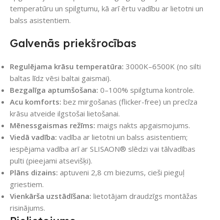
temperatūru un spilgtumu, kā arī ērtu vadību ar lietotni un
balss asistentiem.
Galvenās priekšrocības
Regulējama krāsu temperatūra:
3000K–6500K (no silti
baltas līdz vēsi baltai gaismai).
Bezgalīga aptumšošana:
0–100% spilgtuma kontrole.
Acu komforts:
bez mirgošanas (flicker-free) un precīza
krāsu atveide ilgstošai lietošanai.
Mēnessgaismas režīms:
maigs nakts apgaismojums.
Viedā vadība:
vadība ar lietotni un balss asistentiem;
iespējama vadība arī ar SLISAON® slēdzi vai tālvadības
pulti (pieejami atsevišķi).
Plāns dizains:
aptuveni 2,8 cm biezums, cieši pieguļ
griestiem.
Vienkārša uzstādīšana:
lietotājam draudzīgs montāžas
risinājums.