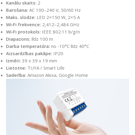
Kanālu skaits:
2
Barošana:
AC 100–240 V, 50/60 Hz
Maks. slodze:
LED 2×150 W, 2×5 A
Wi‑Fi frekvence:
2,412–2,484 GHz
Wi‑Fi protokols:
IEEE 802.11 b/g/n
Diapazons:
līdz 100 m
Darba temperatūra:
no -10°C līdz 40°C
Aizsardzības pakāpe:
IP20
Izmēri:
39 x 39 x 19 mm
Lietotne:
TUYA / Smart Life
Saderība:
Amazon Alexa, Google Home