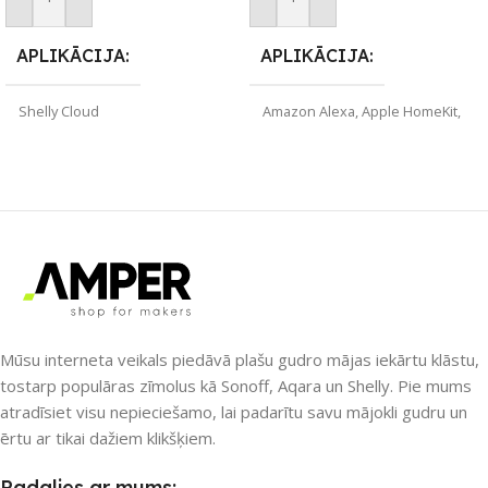
Pievienot Grozam
Pievienot Grozam
APLIKĀCIJA
APLIKĀCIJA
Shelly Cloud
Amazon Alexa
,
Apple HomeKit
,
Samsung SmartThings
ZĪMOLS
Shelly
PIEEJAMS UZREIZ
Jā
SAVIENOJUMS
UZREIZ PIEEJAMAIS
SKAITS
Z-Wave
5
PIEEJAMS UZREIZ
Mūsu interneta veikals piedāvā plašu gudro mājas iekārtu klāstu,
tostarp populāras zīmolus kā Sonoff, Aqara un Shelly. Pie mums
ZĪMOLS
Nous
Nē
atradīsiet visu nepieciešamo, lai padarītu savu mājokli gudru un
ērtu ar tikai dažiem klikšķiem.
SAVIENOJUMS
Matter
UZREIZ PIEEJAMAIS
Padalies ar mums: