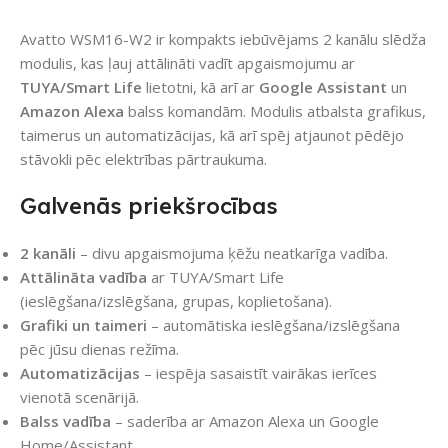
Avatto WSM16-W2 ir kompakts iebūvējams 2 kanālu slēdža
modulis, kas ļauj attālināti vadīt apgaismojumu ar
TUYA/Smart Life
lietotni, kā arī ar
Google Assistant
un
Amazon Alexa
balss komandām. Modulis atbalsta grafikus,
taimerus un automatizācijas, kā arī spēj atjaunot pēdējo
stāvokli pēc elektrības pārtraukuma.
Galvenās priekšrocības
2 kanāli
– divu apgaismojuma ķēžu neatkarīga vadība.
Attālināta vadība
ar TUYA/Smart Life
(ieslēgšana/izslēgšana, grupas, koplietošana).
Grafiki un taimeri
– automātiska ieslēgšana/izslēgšana
pēc jūsu dienas režīma.
Automatizācijas
– iespēja sasaistīt vairākas ierīces
vienotā scenārijā.
Balss vadība
– saderība ar Amazon Alexa un Google
Home/Assistant.