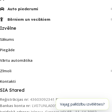
Auto piederumi
Bērniem un vecākiem
Izvēlne
Sākums
Piegāde
Vārtu automātika
Zīmoli
Kontakti
SIA Stared
Reģistrācijas nr:
43603092341
PVN nr:
LV43603092341
Vajag palīdzību izvēlēties?
Bankas konta nr:
LV07UNLA0055003115031
Banka:
SEB AS
Juridiskā adrese:
Jelgava, Garozas iela 68 - 11, LV-3002