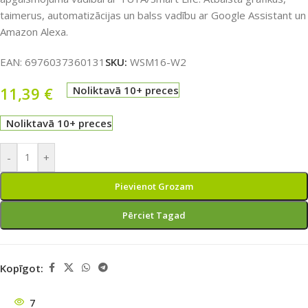
taimerus, automatizācijas un balss vadību ar Google Assistant un
Amazon Alexa.
EAN:
6976037360131
SKU:
WSM16-W2
11,39
€
Noliktavā 10+ preces
Noliktavā 10+ preces
-
+
Pievienot Grozam
Pērciet Tagad
Kopīgot:
7