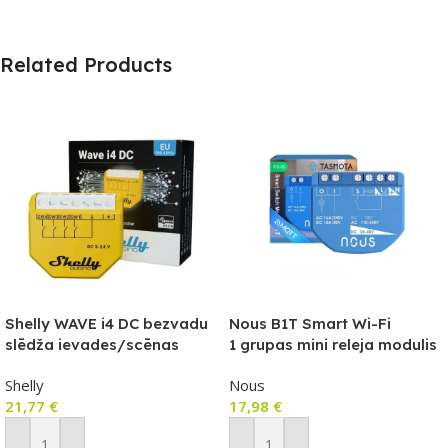
Related Products
Shelly WAVE i4 DC bezvadu
Nous B1T Smart Wi-Fi
slēdža ievades/scēnas
1 grupas mini releja modulis
kontrolieris
(Tasmota
Shelly
Nous
programmaparatūra,
21,77
€
17,98
€
saderīga ar Matter)