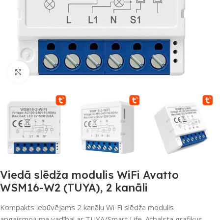
Noklikšķiniet, lai palielinātu
Viedā slēdža modulis WiFi Avatto
WSM16-W2 (TUYA), 2 kanāli
Kompakts iebūvējams 2 kanālu Wi‑Fi slēdža modulis
apgaismojuma vadībai ar TUYA/Smart Life. Atbalsta grafikus,