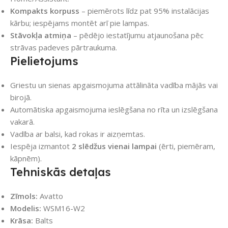
Kompakts korpuss
– piemērots līdz pat 95% instalācijas
kārbu; iespējams montēt arī pie lampas.
Stāvokļa atmiņa
– pēdējo iestatījumu atjaunošana pēc
strāvas padeves pārtraukuma.
Pielietojums
Griestu un sienas apgaismojuma attālināta vadība mājās vai
birojā.
Automātiska apgaismojuma ieslēgšana no rīta un izslēgšana
vakarā.
Vadība ar balsi, kad rokas ir aizņemtas.
Iespēja izmantot
2 slēdžus vienai lampai
(ērti, piemēram,
kāpnēm).
Tehniskās detaļas
Zīmols:
Avatto
Modelis:
WSM16-W2
Krāsa:
Balts