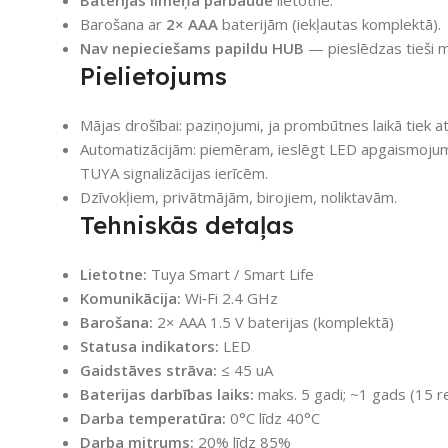
Baterijas līmeņa pārbaude
lietotnē.
Barošana ar
2× AAA
baterijām (iekļautas komplektā).
Nav nepieciešams papildu HUB
— pieslēdzas tieši m
Pielietojums
Mājas drošībai: paziņojumi, ja prombūtnes laikā tiek at
Automatizācijām: piemēram, ieslēgt LED apgaismojumu,
TUYA signalizācijas ierīcēm.
Dzīvokļiem, privātmājām, birojiem, noliktavām.
Tehniskās detaļas
Lietotne:
Tuya Smart / Smart Life
Komunikācija:
Wi‑Fi 2.4 GHz
Barošana:
2× AAA 1.5 V baterijas (komplektā)
Statusa indikators:
LED
Gaidstāves strāva:
≤ 45 uA
Baterijas darbības laiks:
maks. 5 gadi; ~1 gads (15 re
Darba temperatūra:
0°C līdz 40°C
Darba mitrums:
20% līdz 85%