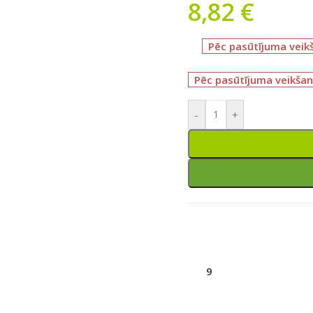
8,82
€
Pēc pasūtījuma veik
Pēc pasūtījuma veikšan
-
+
9