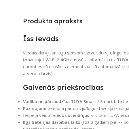
Produkta apraksts
Īss ievads
Viedais durvju un logu sensors uztver durvju, logu, b
izmantojot
Wi‑Fi 2.4GHz
, nosūta informāciju uz
TUYA 
darboties kā drošības elements un kā automatizāciju 
atverot durvis).
Galvenās priekšrocības
Vadība un pārraudzība TUYA Smart / Smart Life li
Paziņojumi
telefonā par durvju/logu stāvokļa izmaiņ
Iespēja veidot
viedos scenārijus
ar citām TUYA ierīc
Ilgs baterijas darbības laiks
(līdz 2 gadiem pie ~7 no