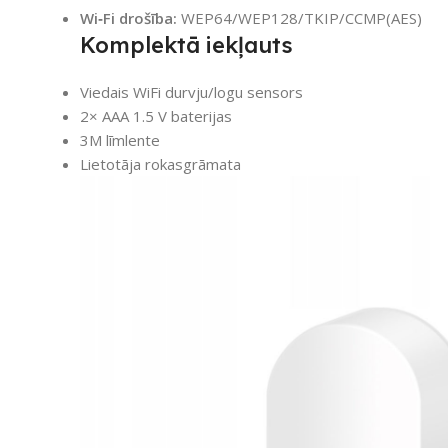
Wi‑Fi drošība:
WEP64/WEP128/TKIP/CCMP(AES)
Komplektā iekļauts
Viedais WiFi durvju/logu sensors
2× AAA 1.5 V baterijas
3M līmlente
Lietotāja rokasgrāmata