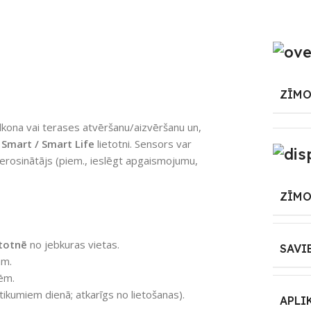
ZĪMO
alkona vai terases atvēršanu/aizvēršanu un,
Smart / Smart Life
lietotni. Sensors var
ierosinātājs (piem., ieslēgt apgaismojumu,
ZĪMO
etotnē
no jebkuras vietas.
SAVI
ām.
ēm.
tikumiem dienā; atkarīgs no lietošanas).
APLI