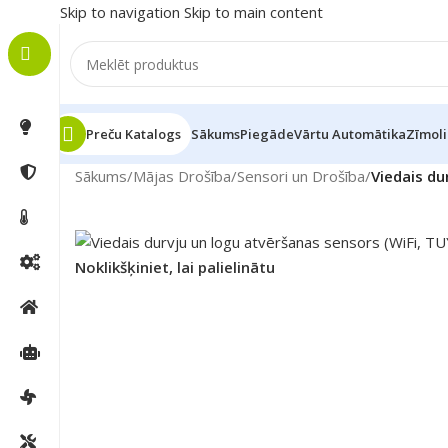
Skip to navigation
Skip to main content
Preču Katalogs
Sākums
Piegāde
Vārtu Automātika
Zīmoli
Sākums
/
Mājas Drošība
/
Sensori un Drošība
/
Viedais du
Noklikšķiniet, lai palielinātu