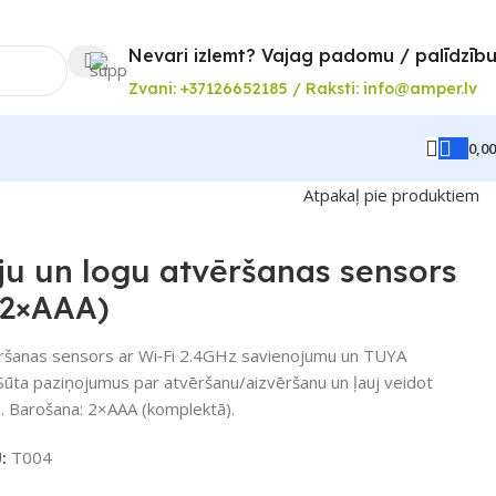
Nevari izlemt? Vajag padomu / palīdzīb
Zvani: +37126652185 / Raksti: info@amper.lv
0,0
Atpakaļ pie produktiem
ju un logu atvēršanas sensors
 2×AAA)
ršanas sensors ar Wi‑Fi 2.4GHz savienojumu un TUYA
 Sūta paziņojumus par atvēršanu/aizvēršanu un ļauj veidot
s. Barošana: 2×AAA (komplektā).
U:
T004