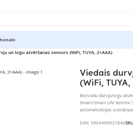
Kontakti
rvju un logu atvēršanas sensors (WiFi, TUYA, 2×AAA)
Viedais durv
(WiFi, TUYA,
Bezvadu durvju/logu atvē
Smart/Smart Life lietotni.
automatizācijas scenāriju
EAN:
5904496821840
SK