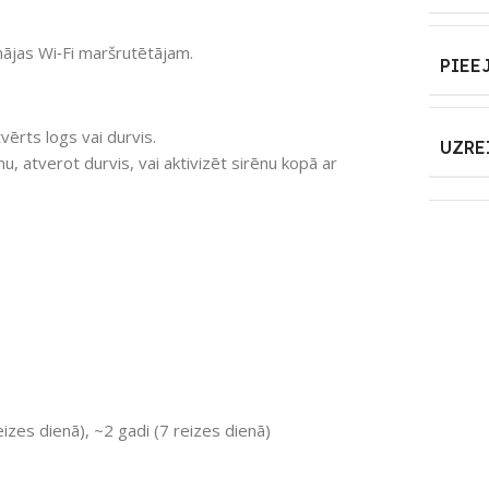
ājas Wi‑Fi maršrutētājam.
PIEE
vērts logs vai durvis.
UZRE
 atverot durvis, vai aktivizēt sirēnu kopā ar
izes dienā), ~2 gadi (7 reizes dienā)