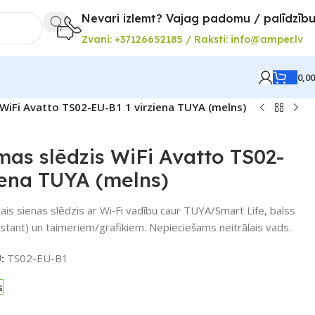
Nevari izlemt? Vajag padomu / palīdzīb
Zvani: +37126652185 / Raksti: info@amper.lv
0,0
 WiFi Avatto TS02-EU-B1 1 virziena TUYA (melns)
mas slēdzis WiFi Avatto TS02-
iena TUYA (melns)
ais sienas slēdzis ar Wi‑Fi vadību caur TUYA/Smart Life, balss
stant) un taimeriem/grafikiem. Nepieciešams neitrālais vads.
U:
TS02-EU-B1
s