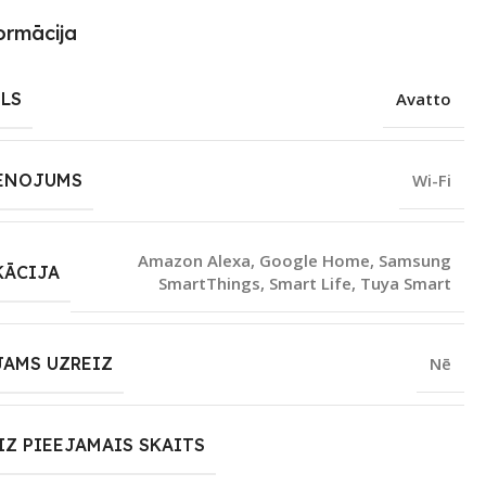
ormācija
LS
Avatto
ENOJUMS
Wi-Fi
Amazon Alexa
,
Google Home
,
Samsung
KĀCIJA
SmartThings
,
Smart Life
,
Tuya Smart
JAMS UZREIZ
Nē
IZ PIEEJAMAIS SKAITS