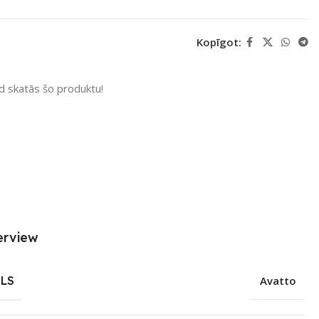
Kopīgot:
ad skatās šo produktu!
erview
LS
Avatto