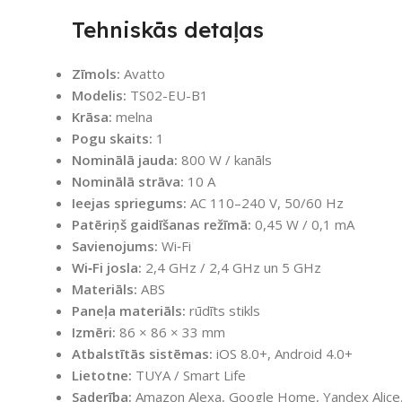
Tehniskās detaļas
Zīmols:
Avatto
Modelis:
TS02-EU-B1
Krāsa:
melna
Pogu skaits:
1
Nominālā jauda:
800 W / kanāls
Nominālā strāva:
10 A
Ieejas spriegums:
AC 110–240 V, 50/60 Hz
Patēriņš gaidīšanas režīmā:
0,45 W / 0,1 mA
Savienojums:
Wi‑Fi
Wi‑Fi josla:
2,4 GHz / 2,4 GHz un 5 GHz
Materiāls:
ABS
Paneļa materiāls:
rūdīts stikls
Izmēri:
86 × 86 × 33 mm
Atbalstītās sistēmas:
iOS 8.0+, Android 4.0+
Lietotne:
TUYA / Smart Life
Saderība:
Amazon Alexa, Google Home, Yandex Alice