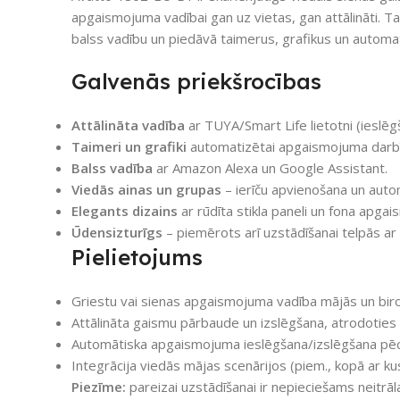
apgaismojuma vadībai gan uz vietas, gan attālināti. Ta
balss vadību un piedāvā taimerus, grafikus un automat
Galvenās priekšrocības
Attālināta vadība
ar TUYA/Smart Life lietotni (ieslēg
Taimeri un grafiki
automatizētai apgaismojuma darbī
Balss vadība
ar Amazon Alexa un Google Assistant.
Viedās ainas un grupas
– ierīču apvienošana un automa
Elegants dizains
ar rūdīta stikla paneli un fona apga
Ūdensizturīgs
– piemērots arī uzstādīšanai telpās ar
Pielietojums
Griestu vai sienas apgaismojuma vadība mājās un biro
Attālināta gaismu pārbaude un izslēgšana, atrodoties
Automātiska apgaismojuma ieslēgšana/izslēgšana pēc 
Integrācija viedās mājas scenārijos (piem., kopā ar ku
Piezīme:
pareizai uzstādīšanai ir nepieciešams neitrāl