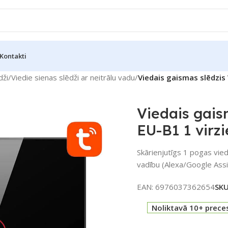
Kontakti
dži
/
Viedie sienas slēdži ar neitrālu vadu
/
Viedais gaismas slēdzis
Viedais gais
EU-B1 1 virz
Skārienjutīgs 1 pogas vied
vadību (Alexa/Google Assi
EAN:
6976037362654
SK
Noliktavā 10+ prece