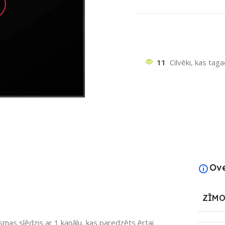
11
Cilvēki, kas tag
ātu
Ov
ZĪMO
smas slēdzis ar 1 kanālu, kas paredzēts ērtai