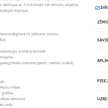
s darbojas ar TUYA/Smart Life lietotni, atbalsta
Inf
izācijas iespējas.
ZĪMO
šana/izslēgšana no jebkuras vietas).
bai.
SAVI
tizācijas scenāriji lietotnē.
ismojumu.
APLI
 paaugstinātu mitrumu (piem., vannas istabā).
PIEE
jā.
 ārpus mājas.
grafika.
stības sensoru).
UZRE
ais vads.