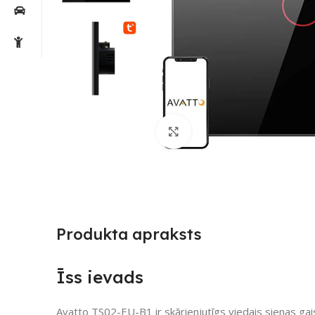
Noklikšķiniet, lai palielin
Produkta apraksts
Īss ievads
Avatto TS02-EU-B1 ir skārienjutīgs viedais sienas gai