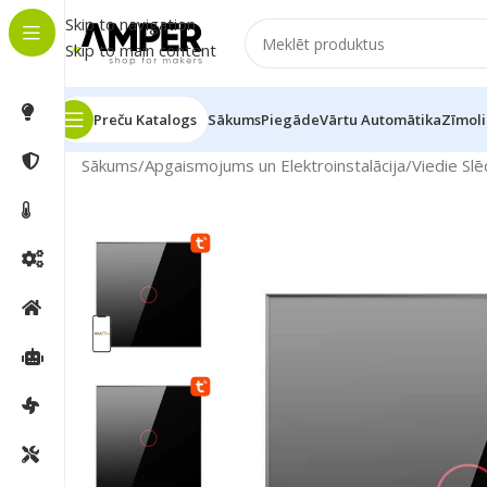
Skip to navigation
Skip to main content
Preču Katalogs
Sākums
Piegāde
Vārtu Automātika
Zīmoli
Sākums
/
Apgaismojums un Elektroinstalācija
/
Viedie Slē