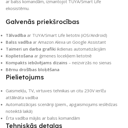
ar balss komandām, izmantojot TUYA/Smart Life
ekosistēmu.
Galvenās priekšrocības
Tālvadība
ar TUYA/Smart Life lietotni (iOS/Android)
Balss vadība
ar Amazon Alexa un Google Assistant
Taimeri un darba grafiki
ikdienas automatizācijām
Koplietošana
ar ģimenes locekļiem lietotnē
Kompakts iebūvējams dizains
– neizvirzās no sienas
Bērnu drošības bloķēšana
Pielietojums
Gaismekļu, TV, virtuves tehnikas un citu 230V ierīču
attālināta vadība
Automatizācijas scenāriji (piem., apgaismojums ieslēdzas
noteiktā laikā)
Ērta vadība mājās ar balss komandām
Tehniskās detaļas