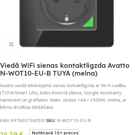
Noklikšķiniet, lai palielinātu
Viedā WiFi sienas kontaktligzda Avatto
N-WOT10-EU-B TUYA (melna)
Avatto viedā iebūvējamā sienas kontaktligzda ar Wi‑Fi vadību
(TUYA/Smart Life), balss kontroli (Alexa, Google Assistant),
taimeriem un grafikiem. Maks. slodze 16A / 3500W, melna, ar
bērnu drošības bloķēšanu.
EAN:
6976037360551
SKU:
N-WOT10-EU-B
16,59
€
Noliktavā 10+ preces