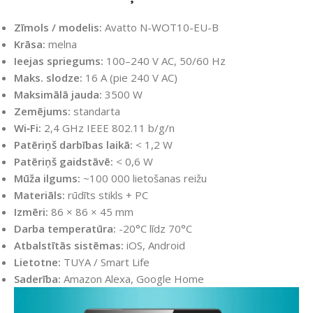
Zīmols / modelis:
Avatto N-WOT10-EU-B
Krāsa:
melna
Ieejas spriegums:
100–240 V AC, 50/60 Hz
Maks. slodze:
16 A (pie 240 V AC)
Maksimālā jauda:
3500 W
Zemējums:
standarta
Wi‑Fi:
2,4 GHz IEEE 802.11 b/g/n
Patēriņš darbības laikā:
< 1,2 W
Patēriņš gaidstāvē:
< 0,6 W
Mūža ilgums:
~100 000 lietošanas reižu
Materiāls:
rūdīts stikls + PC
Izmēri:
86 × 86 × 45 mm
Darba temperatūra:
-20°C līdz 70°C
Atbalstītās sistēmas:
iOS, Android
Lietotne:
TUYA / Smart Life
Saderība:
Amazon Alexa, Google Home