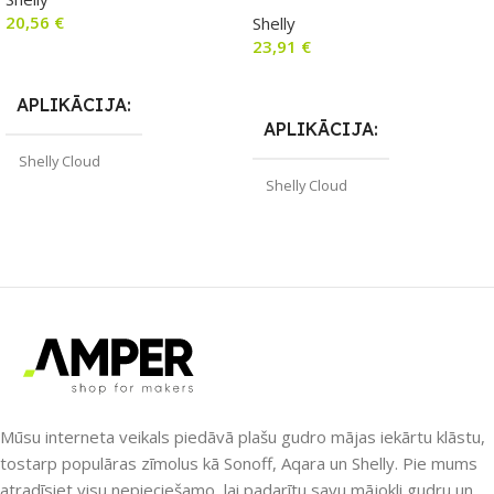
slēdzis ar jaudas mērītāju
20,56
€
Shelly
23,91
€
Pievienot Grozam
Lasīt Vairāk
APLIKĀCIJA
APLIKĀCIJA
Shelly Cloud
Shelly Cloud
ZĪMOLS
Shelly
ZĪMOLS
Shelly
PIEEJAMS UZREIZ
Jā
SAVIENOJUMS
Wi-Fi
UZREIZ PIEEJAMAIS
SKAITS
PIEEJAMS UZREIZ
1
Nē
Mūsu interneta veikals piedāvā plašu gudro mājas iekārtu klāstu,
tostarp populāras zīmolus kā Sonoff, Aqara un Shelly. Pie mums
atradīsiet visu nepieciešamo, lai padarītu savu mājokli gudru un