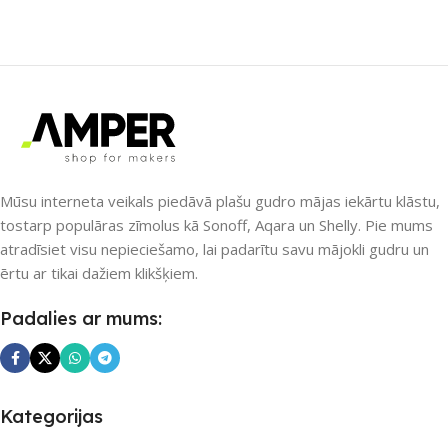
SAVIENOJUMS
SAVIENOJUMS
Wi-Fi
Wi-Fi
PIEEJAMS UZREIZ
PIEEJAMS UZREIZ
Jā
Jā
UZREIZ PIEEJAMAIS
UZREIZ PIEEJAMAIS
SKAITS
SKAITS
Mūsu interneta veikals piedāvā plašu gudro mājas iekārtu klāstu,
tostarp populāras zīmolus kā Sonoff, Aqara un Shelly. Pie mums
2
3
atradīsiet visu nepieciešamo, lai padarītu savu mājokli gudru un
ērtu ar tikai dažiem klikšķiem.
Padalies ar mums:
Kategorijas