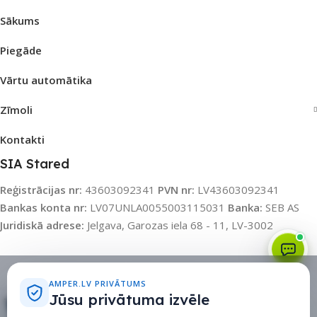
Sākums
Piegāde
Vārtu automātika
Zīmoli
Kontakti
SIA Stared
Reģistrācijas nr:
43603092341
PVN nr:
LV43603092341
Vajag palīdzību izvēlēties?
Bankas konta nr:
LV07UNLA0055003115031
Banka:
SEB AS
Juridiskā adrese:
Jelgava, Garozas iela 68 - 11, LV-3002
Sīkdatņu politika
•
Sīkdatņu iestatījumi
•
Privātuma politika
AMPER.LV PRIVĀTUMS
Jūsu privātuma izvēle