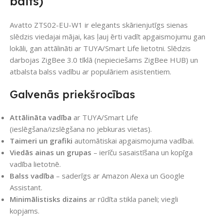
balts)
Avatto ZTS02-EU-W1 ir elegants skārienjutīgs sienas
slēdzis viedajai mājai, kas ļauj ērti vadīt apgaismojumu gan
lokāli, gan attālināti ar TUYA/Smart Life lietotni. Slēdzis
darbojas ZigBee 3.0 tīklā (nepieciešams ZigBee HUB) un
atbalsta balss vadību ar populāriem asistentiem.
Galvenās priekšrocības
Attālināta vadība
ar TUYA/Smart Life
(ieslēgšana/izslēgšana no jebkuras vietas).
Taimeri un grafiki
automātiskai apgaismojuma vadībai.
Viedās ainas un grupas
– ierīču sasaistīšana un kopīga
vadība lietotnē.
Balss vadība
– saderīgs ar Amazon Alexa un Google
Assistant.
Minimālistisks dizains
ar rūdīta stikla paneli; viegli
kopjams.