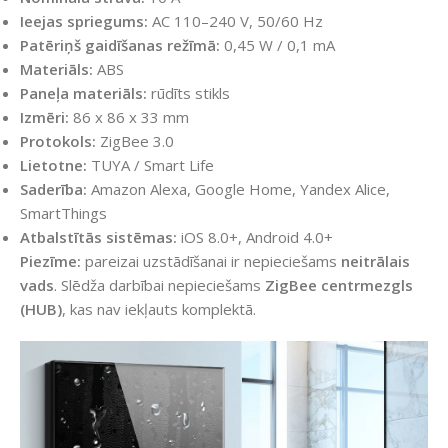
Ieejas spriegums:
AC 110–240 V, 50/60 Hz
Patēriņš gaidīšanas režīmā:
0,45 W / 0,1 mA
Materiāls:
ABS
Paneļa materiāls:
rūdīts stikls
Izmēri:
86 x 86 x 33 mm
Protokols:
ZigBee 3.0
Lietotne:
TUYA / Smart Life
Saderība:
Amazon Alexa, Google Home, Yandex Alice,
SmartThings
Atbalstītās sistēmas:
iOS 8.0+, Android 4.0+
Piezīme:
pareizai uzstādīšanai ir nepieciešams
neitrālais
vads
. Slēdža darbībai nepieciešams
ZigBee centrmezgls
(HUB)
, kas nav iekļauts komplektā.