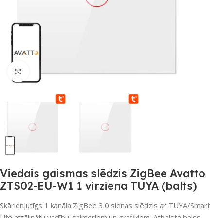
Noklikšķiniet, lai palielinātu
Viedais gaismas slēdzis ZigBee Avatto
ZTS02-EU-W1 1 virziena TUYA (balts)
Skārienjutīgs 1 kanāla ZigBee 3.0 sienas slēdzis ar TUYA/Smart
Life attālinātu vadību, taimeriem un grafikiem. Atbalsta balss