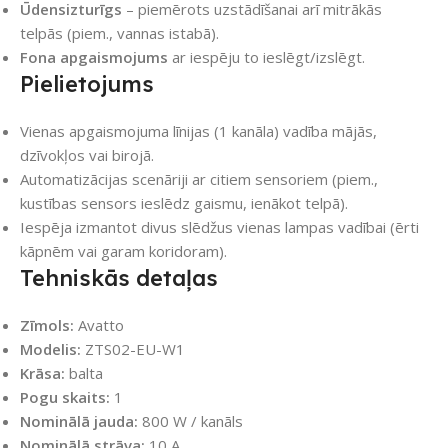
Ūdensizturīgs
– piemērots uzstādīšanai arī mitrākās
telpās (piem., vannas istabā).
Fona apgaismojums
ar iespēju to ieslēgt/izslēgt.
Pielietojums
Vienas apgaismojuma līnijas (1 kanāla) vadība mājās,
dzīvokļos vai birojā.
Automatizācijas scenāriji ar citiem sensoriem (piem.,
kustības sensors ieslēdz gaismu, ienākot telpā).
Iespēja izmantot divus slēdžus vienas lampas vadībai (ērti
kāpnēm vai garam koridoram).
Tehniskās detaļas
Zīmols:
Avatto
Modelis:
ZTS02-EU-W1
Krāsa:
balta
Pogu skaits:
1
Nominālā jauda:
800 W / kanāls
Nominālā strāva:
10 A