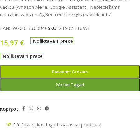
vadību (Amazon Alexa, Google Assistant). Nepieciešams
neitrālais vads un ZigBee centrmezgls (nav iekļauts).
EAN:
6976037360346
SKU:
ZTS02-EU-W1
15,97
€
Noliktavā 1 prece
Noliktavā 1 prece
Pievienot Grozam
Pērciet Tagad
Kopīgot:
16
Cilvēki, kas tagad skatās šo produktu!