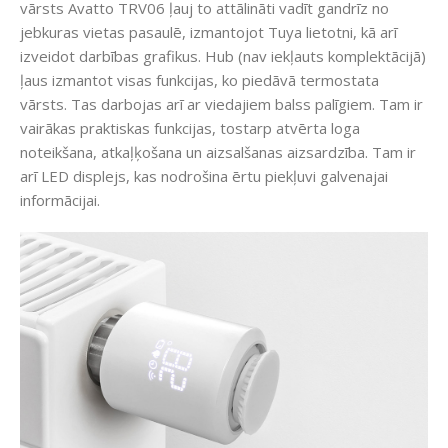
vārsts Avatto TRV06 ļauj to attālināti vadīt gandrīz no
jebkuras vietas pasaulē, izmantojot Tuya lietotni, kā arī
izveidot darbības grafikus. Hub (nav iekļauts komplektācijā)
ļaus izmantot visas funkcijas, ko piedāvā termostata
vārsts. Tas darbojas arī ar viedajiem balss palīgiem. Tam ir
vairākas praktiskas funkcijas, tostarp atvērta loga
noteikšana, atkaļķošana un aizsalšanas aizsardzība. Tam ir
arī LED displejs, kas nodrošina ērtu piekļuvi galvenajai
informācijai.