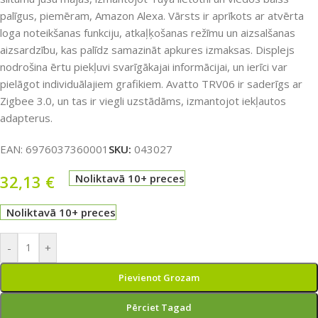
palīgus, piemēram, Amazon Alexa. Vārsts ir aprīkots ar atvērta
loga noteikšanas funkciju, atkaļķošanas režīmu un aizsalšanas
aizsardzību, kas palīdz samazināt apkures izmaksas. Displejs
nodrošina ērtu piekļuvi svarīgākajai informācijai, un ierīci var
pielāgot individuālajiem grafikiem. Avatto TRV06 ir saderīgs ar
Zigbee 3.0, un tas ir viegli uzstādāms, izmantojot iekļautos
adapterus.
EAN:
6976037360001
SKU:
043027
32,13
€
Noliktavā 10+ preces
Noliktavā 10+ preces
-
+
Pievienot Grozam
Pērciet Tagad