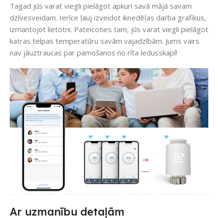
Tagad jūs varat viegli pielāgot apkuri savā mājā savam
dzīvesveidam. Ierīce ļauj izveidot iknedēļas darba grafikus,
izmantojot lietotni. Pateicoties tam, jūs varat viegli pielāgot
katras telpas temperatūru savām vajadzībām. Jums vairs
nav jāuztraucas par pamošanos no rīta ledusskapī!
Ar uzmanību detaļām