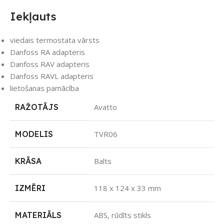
Iekļauts
viedais termostata vārsts
Danfoss RA adapteris
Danfoss RAV adapteris
Danfoss RAVL adapteris
lietošanas pamācība
RAŽOTĀJS
Avatto
MODELIS
TVR06
KRĀSA
Balts
IZMĒRI
118 x 124 x 33 mm
MATERIĀLS
ABS, rūdīts stikls