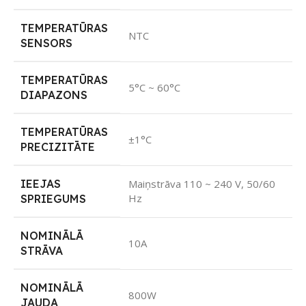
TEMPERATŪRAS
NTC
SENSORS
TEMPERATŪRAS
5°C ~ 60°C
DIAPAZONS
TEMPERATŪRAS
±1°C
PRECIZITĀTE
IEEJAS
Maiņstrāva 110 ~ 240 V, 50/60
Hz
SPRIEGUMS
NOMINĀLĀ
10A
STRĀVA
NOMINĀLĀ
800W
JAUDA