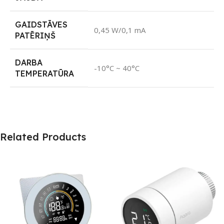
GAIDSTĀVES
0,45 W/0,1 mA
PATĒRIŅŠ
DARBA
-10°C ~ 40°C
TEMPERATŪRA
Related Products