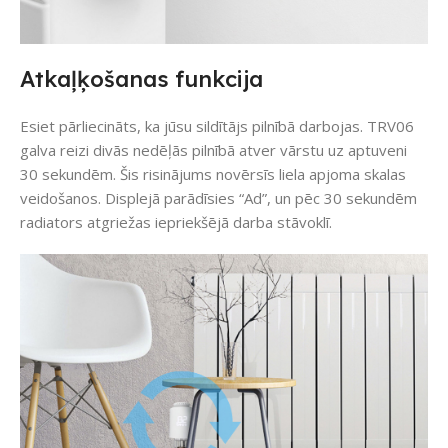
Atkaļķošanas funkcija
Esiet pārliecināts, ka jūsu sildītājs pilnībā darbojas. TRV06
galva reizi divās nedēļās pilnībā atver vārstu uz aptuveni
30 sekundēm. Šis risinājums novērsīs liela apjoma skalas
veidošanos. Displejā parādīsies “Ad”, un pēc 30 sekundēm
radiators atgriežas iepriekšējā darba stāvoklī.