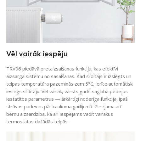
Vēl vairāk iespēju
TRV06 piedāvā pretaizsalšanas funkciju, kas efektīvi
aizsargā sistēmu no sasalšanas. Kad sildītājs ir izslēgts un
telpas temperatūra pazeminās zem 5°C, ierīce automātiski
ieslēgs sildītāju. Vēl vairāk, vārsts gudri saglabā pēdējos
iestatītos parametrus — ārkārtīgi noderīga funkcija, īpaši
strāvas padeves pārtraukuma gadījumā. Pieejama arī
bērnu aizsardzība, kā arī iespējams vadīt vairākus
termostatus dažādās telpās.