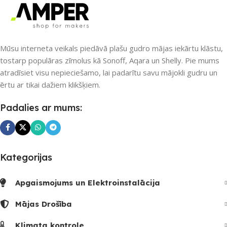
PIEEJAMS UZREIZ
UZREIZ PIEEJAMAIS
SKAITS
Nē
Mūsu interneta veikals piedāvā plašu gudro mājas iekārtu klāstu,
tostarp populāras zīmolus kā Sonoff, Aqara un Shelly. Pie mums
2
atradīsiet visu nepieciešamo, lai padarītu savu mājokli gudru un
UZREIZ PIEEJAMAIS
SKAITS
ērtu ar tikai dažiem klikšķiem.
Padalies ar mums:
Kategorijas
Apgaismojums un Elektroinstalācija
Mājas Drošība
Klimata kontrole