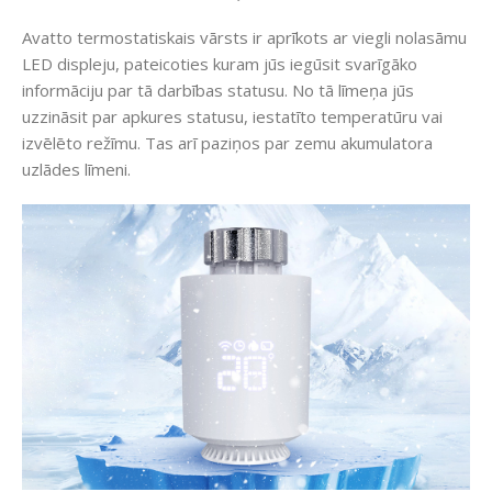
Avatto termostatiskais vārsts ir aprīkots ar viegli nolasāmu
LED displeju, pateicoties kuram jūs iegūsit svarīgāko
informāciju par tā darbības statusu. No tā līmeņa jūs
uzzināsit par apkures statusu, iestatīto temperatūru vai
izvēlēto režīmu. Tas arī paziņos par zemu akumulatora
uzlādes līmeni.