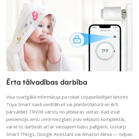
Ērta tālvadības darbība
Visa svarīgākā informācija pa rokai! Lejupielādējiet lietotni
Tuya Smart savā viedtālrunī vai planšetdatorā un ērti
pārvaldiet TRV06 vārstu no jebkuras vietas. Kad esat
pievienojis ierīci centrmezglam (nav iekļauts komplektā),
varat to darbināt arī ar viedajiem balss palīgiem, tostarp
Smart Things, Google Assistant vai Amazon Alexa — telpas