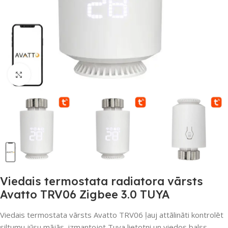
Noklikšķiniet, lai palielinātu
Viedais termostata radiatora vārsts
Avatto TRV06 Zigbee 3.0 TUYA
Viedais termostata vārsts Avatto TRV06 ļauj attālināti kontrolēt
siltumu jūsu mājās, izmantojot Tuya lietotni un viedos balss