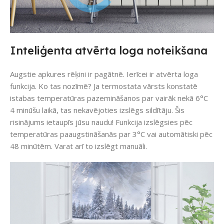
Inteliģenta atvērta loga noteikšana
Augstie apkures rēķini ir pagātnē. Ierīcei ir atvērta loga
funkcija. Ko tas nozīmē? Ja termostata vārsts konstatē
istabas temperatūras pazemināšanos par vairāk nekā 6°C
4 minūšu laikā, tas nekavējoties izslēgs sildītāju. Šis
risinājums ietaupīs jūsu naudu! Funkcija izslēgsies pēc
temperatūras paaugstināšanās par 3°C vai automātiski pēc
48 minūtēm. Varat arī to izslēgt manuāli.