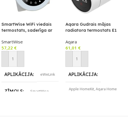
SmartWise WiFi viedais
Aqara Gudrais mājas
termostats, saderīga ar
radiatora termostats E1
lietotni COLOR eWeLink, A
SmartWise
Aqara
tips (5A), balts priekšējais
57,22
€
61,01
€
panelis, krāsains
skārienekrāns
Pievienot Grozam
Pievienot Grozam
APLIKĀCIJA
APLIKĀCIJA
eWeLink
Apple HomeKit
,
Aqara Home
ZĪMOLS
SmartWise
ZĪMOLS
Aqara
SAVIENOJUMS
Wi-Fi
SAVIENOJUMS
ZigBee
PIEEJAMS UZREIZ
Jā