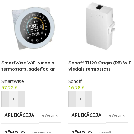
SmartWise WiFi viedais
Sonoff TH20 Origin (R3) WiFi
termostats, saderīga ar
viedais termostats
lietotni COLOR eWeLink, A
(230V/16A) ar sensora ieeju
SmartWise
Sonoff
tips (5A), balts priekšējais
(THR320)
57,22
€
16,78
€
panelis, krāsains
skārienekrāns
Pievienot Grozam
Pievienot Grozam
APLIKĀCIJA
APLIKĀCIJA
eWeLink
eWeLink
ZĪMOLS
ZĪMOLS
SmartWise
Sonoff