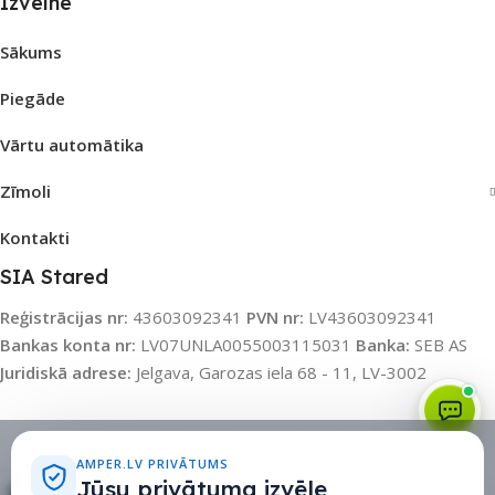
Izvēlne
Sākums
Piegāde
Vārtu automātika
Zīmoli
Kontakti
SIA Stared
Reģistrācijas nr:
43603092341
PVN nr:
LV43603092341
Bankas konta nr:
LV07UNLA0055003115031
Banka:
SEB AS
Juridiskā adrese:
Jelgava, Garozas iela 68 - 11, LV-3002
Sīkdatņu politika
•
Sīkdatņu iestatījumi
•
Privātuma politika
AMPER.LV PRIVĀTUMS
Jūsu privātuma izvēle