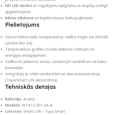
HD LED ekrāns
ar regulējamu spilgtumu un iespēju izslēgt
apgaismojumu
Bērnu slēdzene
un koplietošanas funkcija ģimenei
Pielietojums
Gāzes/ūdens katlu temperatūras vadība mājās vai dzīvoklī
(slodze līdz 3A)
Temperatūras grafiku izveide ikdienas režīmam un
enerģijas ietaupījumam
Vadība no jebkuras vietas, izmantojot viedtālruni vai balss
komandas
Integrācija ar citām viedierīcēm un ainu automatizācija
(Tuya/Smart Life ekosistēma)
Tehniskās detaļas
Ražotājs:
Avatto
Modelis:
WT410-BH-3A-B
Lietotne:
Smart Life / Tuya Smart