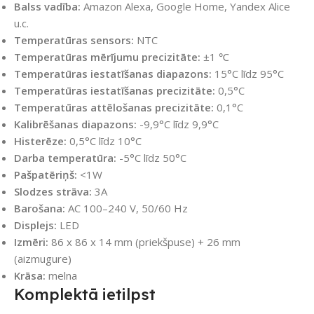
Balss vadība:
Amazon Alexa, Google Home, Yandex Alice
u.c.
Temperatūras sensors:
NTC
Temperatūras mērījumu precizitāte:
±1 ℃
Temperatūras iestatīšanas diapazons:
15°C līdz 95°C
Temperatūras iestatīšanas precizitāte:
0,5°C
Temperatūras attēlošanas precizitāte:
0,1°C
Kalibrēšanas diapazons:
-9,9°C līdz 9,9°C
Histerēze:
0,5°C līdz 10°C
Darba temperatūra:
-5°C līdz 50°C
Pašpatēriņš:
<1W
Slodzes strāva:
3A
Barošana:
AC 100–240 V, 50/60 Hz
Displejs:
LED
Izmēri:
86 x 86 x 14 mm (priekšpuse) + 26 mm
(aizmugure)
Krāsa:
melna
Komplektā ietilpst