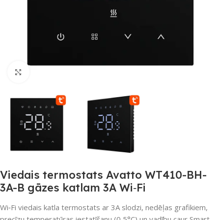
Noklikšķiniet, lai palielinātu
Viedais termostats Avatto WT410-BH-
3A-B gāzes katlam 3A Wi‑Fi
Wi‑Fi viedais katla termostats ar 3A slodzi, nedēļas grafikiem,
precīzu temperatūras iestatīšanu (0,5°C) un vadību caur Smart