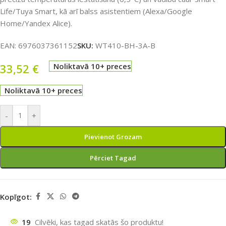
Life/Tuya Smart, kā arī balss asistentiem (Alexa/Google
Home/Yandex Alice).
EAN:
6976037361152
SKU:
WT410-BH-3A-B
33,52
€
Noliktavā 10+ preces
Noliktavā 10+ preces
-
+
Pievienot Grozam
Pērciet Tagad
Kopīgot:
19
Cilvēki, kas tagad skatās šo produktu!