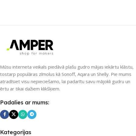
SAVIENOJUMS
SAVIENOJUMS
Wi-Fi
Wi-Fi
PIEEJAMS UZREIZ
PIEEJAMS UZREIZ
Jā
Nē
UZREIZ PIEEJAMAIS
SKAITS
Mūsu interneta veikals piedāvā plašu gudro mājas iekārtu klāstu,
UZREIZ PIEEJAMAIS
SKAITS
tostarp populāras zīmolus kā Sonoff, Aqara un Shelly. Pie mums
2
atradīsiet visu nepieciešamo, lai padarītu savu mājokli gudru un
ērtu ar tikai dažiem klikšķiem.
Padalies ar mums:
Kategorijas