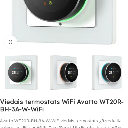
Noklikšķiniet, lai palielinātu
Viedais termostats WiFi Avatto WT20R-
BH-3A-W-WiFi
Avatto WT20R-BH-3A-W-WiFi viedais termostats gāzes katla
apkures vadībai ar Wi‑Fi, Tuya/Smart Life lietotni, balss vadību