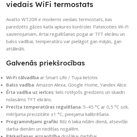
viedais WiFi termostats
Avatto WT20R ir moderns viedais termostats, kas
paredzēts gāzes katla apkures kontrolei. Pateicoties Wi-Fi
savienojumam, ērtai regulēšanas pogai ar TFT ekrānu un
balss vadībai, temperatūru var pielāgot gan mājās, gan
attālināti.
Galvenās priekšrocības
Wi‑Fi tālvadība
ar Smart Life / Tuya lietotni.
Balss vadība
: Amazon Alexa, Google Home, Yandex Alice.
Ērta vadība uz ierīces
: liels rotējošs gredzens un skaidri
nolasāms TFT ekrāns.
Precīza temperatūras regulēšana
: 5–45 °C ar 0,5 °C soli,
mērījuma precizitāte ±1 °C, pieejama kalibrēšana.
Programmējami grafiki
: līdz 6 laika nišām dienā, atsevišķi
darba dienām un nedēļas nogalēm.
Pārkaršanas aizsardzība
drošākai darbībai.