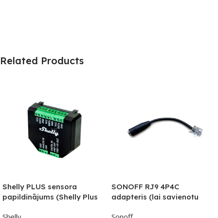
Related Products
Shelly PLUS sensora
SONOFF RJ9 4P4C
papildinājums (Shelly Plus
adapteris (lai savienotu
sērijas relejiem)
iepriekš iegādātos SI7021,
Shelly
Sonoff
AM2301, DS18B20 vai MS01