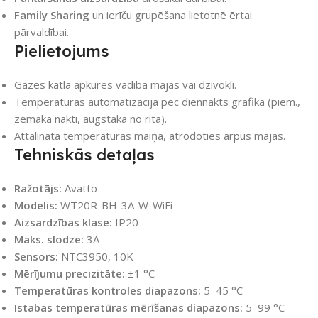
Family Sharing
un ierīču grupēšana lietotnē ērtai
pārvaldībai.
Pielietojums
Gāzes katla apkures vadība mājās vai dzīvoklī.
Temperatūras automatizācija pēc diennakts grafika (piem.,
zemāka naktī, augstāka no rīta).
Attālināta temperatūras maiņa, atrodoties ārpus mājas.
Tehniskās detaļas
Ražotājs:
Avatto
Modelis:
WT20R-BH-3A-W-WiFi
Aizsardzības klase:
IP20
Maks. slodze:
3A
Sensors:
NTC3950, 10K
Mērījumu precizitāte:
±1 °C
Temperatūras kontroles diapazons:
5–45 °C
Istabas temperatūras mērīšanas diapazons:
5–99 °C