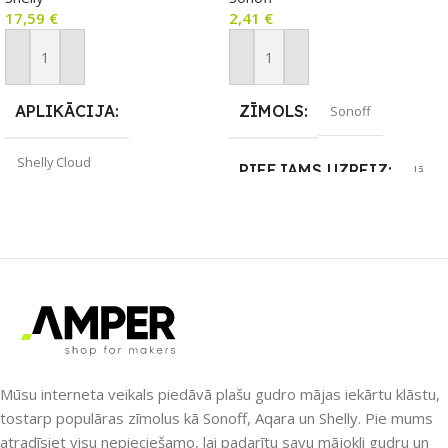
17,59
€
2,41
€
sensorus ar Sonoff TH R3
relejiem)
Pievienot Grozam
Pievienot Grozam
APLIKĀCIJA
ZĪMOLS
Sonoff
Shelly Cloud
PIEEJAMS UZREIZ
Jā
ZĪMOLS
Shelly
UZREIZ PIEEJAMAIS
SKAITS
PIEEJAMS UZREIZ
Jā
1
UZREIZ PIEEJAMAIS
SKAITS
Mūsu interneta veikals piedāvā plašu gudro mājas iekārtu klāstu,
4
tostarp populāras zīmolus kā Sonoff, Aqara un Shelly. Pie mums
atradīsiet visu nepieciešamo, lai padarītu savu mājokli gudru un