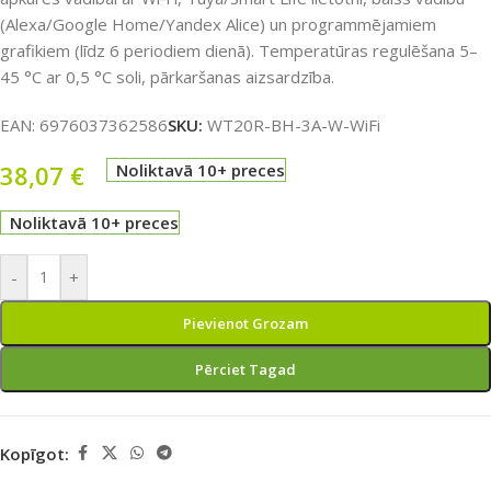
(Alexa/Google Home/Yandex Alice) un programmējamiem
grafikiem (līdz 6 periodiem dienā). Temperatūras regulēšana 5–
45 °C ar 0,5 °C soli, pārkaršanas aizsardzība.
EAN:
6976037362586
SKU:
WT20R-BH-3A-W-WiFi
38,07
€
Noliktavā 10+ preces
Noliktavā 10+ preces
-
+
Pievienot Grozam
Pērciet Tagad
Kopīgot: