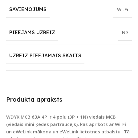
SAVIENOJUMS
Wi-Fi
PIEEJAMS UZREIZ
Nē
UZREIZ PIEEJAMAIS SKAITS
Produkta apraksts
WDYK MCB 63A 4P ir
4 polu (3P + 1N) viedais MCB
(viedais mini ķēdes pārtraucējs), kas aprīkots ar Wi-Fi
un eWeLink mākoņa un eWeLink lietotnes atbalstu
.
Tā