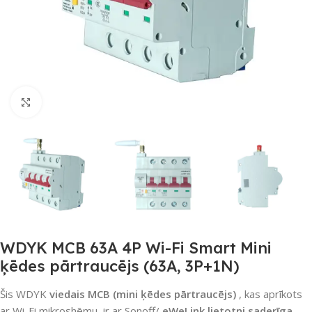
Noklikšķiniet, lai palielinātu
WDYK MCB 63A 4P Wi-Fi Smart Mini
ķēdes pārtraucējs (63A, 3P+1N)
Šis WDYK
viedais MCB (mini ķēdes pārtraucējs)
, kas aprīkots
ar Wi-Fi mikroshēmu, ir ar Sonoff/
eWeLink lietotni saderīga