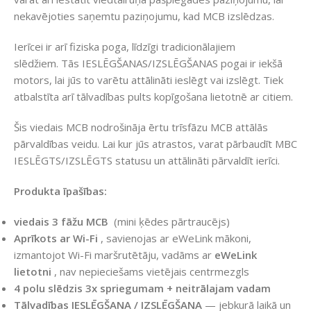
nekavējoties saņemtu paziņojumu, kad MCB izslēdzas.
Ierīcei ir arī fiziska poga, līdzīgi tradicionālajiem
slēdžiem. Tās IESLĒGŠANAS/IZSLĒGŠANAS pogai ir iekšā
motors, lai jūs to varētu attālināti ieslēgt vai izslēgt. Tiek
atbalstīta arī tālvadības pults kopīgošana lietotnē ar citiem.
Šis viedais MCB nodrošināja ērtu trīsfāzu MCB attālās
pārvaldības veidu. Lai kur jūs atrastos, varat pārbaudīt MBC
IESLĒGTS/IZSLĒGTS statusu un attālināti pārvaldīt ierīci.
Produkta īpašības:
viedais 3 fāžu MCB
(mini ķēdes pārtraucējs)
Aprīkots ar Wi-Fi
, savienojas ar eWeLink mākoni,
izmantojot Wi-Fi maršrutētāju, vadāms ar
eWeLink
lietotni
, nav nepieciešams vietējais centrmezgls
4 polu slēdzis 3x spriegumam + neitrālajam vadam
Tālvadības IESLĒGŠANA / IZSLĒGŠANA
— jebkurā laikā un