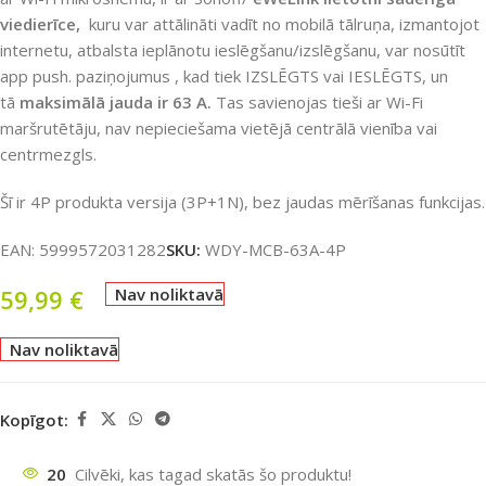
viedierīce,
kuru var attālināti vadīt no mobilā tālruņa, izmantojot
internetu, atbalsta ieplānotu ieslēgšanu/izslēgšanu, var nosūtīt
app push. paziņojumus , kad tiek IZSLĒGTS vai IESLĒGTS, un
tā
maksimālā jauda ir 63 A.
Tas savienojas tieši ar Wi-Fi
maršrutētāju, nav nepieciešama vietējā centrālā vienība vai
centrmezgls.
Šī ir 4P produkta versija (3P+1N), bez jaudas mērīšanas funkcijas.
EAN:
5999572031282
SKU:
WDY-MCB-63A-4P
59,99
€
Nav noliktavā
Nav noliktavā
Kopīgot:
20
Cilvēki, kas tagad skatās šo produktu!