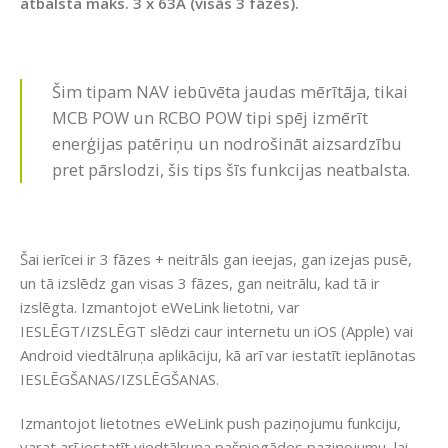
atbalsta maks. 3 x 63A (visās 3 fāzēs).
Šim tipam NAV iebūvēta jaudas mērītāja, tikai
MCB POW un RCBO POW tipi spēj izmērīt
enerģijas patēriņu un nodrošināt aizsardzību
pret pārslodzi, šis tips šīs funkcijas neatbalsta.
Šai ierīcei ir 3 fāzes + neitrāls gan ieejas, gan izejas pusē,
un tā izslēdz gan visas 3 fāzes, gan neitrālu, kad tā ir
izslēgta. Izmantojot eWeLink lietotni, var
IESLĒGT/IZSLĒGT slēdzi caur internetu un iOS (Apple) vai
Android viedtālruņa aplikāciju, kā arī var iestatīt ieplānotas
IESLĒGŠANAS/IZSLĒGŠANAS.
Izmantojot lietotnes eWeLink push paziņojumu funkciju,
varat arī iestatīt viedtālruņa pašpiegādes paziņojumu, lai