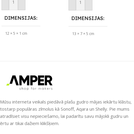
Pievienot Grozam
Pievienot Grozam
DIMENSIJAS
DIMENSIJAS
12 × 5 × 1 cm
13 × 7 × 5 cm
ZĪMOLS
Sonoff
ZĪMOLS
Sonoff
PIEEJAMS UZREIZ
Jā
PIEEJAMS UZREIZ
Nē
UZREIZ PIEEJAMAIS
SKAITS
UZREIZ PIEEJAMAIS
Mūsu interneta veikals piedāvā plašu gudro mājas iekārtu klāstu,
SKAITS
3
tostarp populāras zīmolus kā Sonoff, Aqara un Shelly. Pie mums
atradīsiet visu nepieciešamo, lai padarītu savu mājokli gudru un
ērtu ar tikai dažiem klikšķiem.