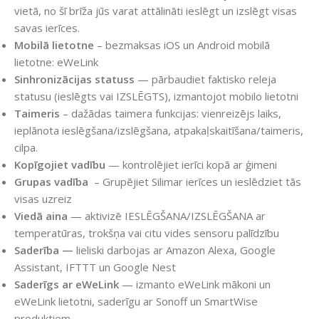
vietā, no šī brīža jūs varat attālināti ieslēgt un izslēgt visas
savas ierīces.
Mobilā lietotne
– bezmaksas iOS un Android mobilā
lietotne: eWeLink
Sinhronizācijas statuss
— pārbaudiet faktisko releja
statusu (ieslēgts vai IZSLĒGTS), izmantojot mobilo lietotni
Taimeris
– dažādas taimera funkcijas: vienreizējs laiks,
ieplānota ieslēgšana/izslēgšana, atpakaļskaitīšana/taimeris,
cilpa.
Kopīgojiet vadību
— kontrolējiet ierīci kopā ar ģimeni
Grupas vadība
– Grupējiet Silimar ierīces un ieslēdziet tās
visas uzreiz
Viedā aina
— aktivizē IESLĒGŠANA/IZSLĒGŠANA ar
temperatūras, trokšņa vai citu vides sensoru palīdzību
Saderība —
lieliski darbojas ar Amazon Alexa, Google
Assistant, IFTTT un Google Nest
Saderīgs ar eWeLink
— izmanto eWeLink mākoni un
eWeLink lietotni, saderīgu ar Sonoff un SmartWise
produktiem