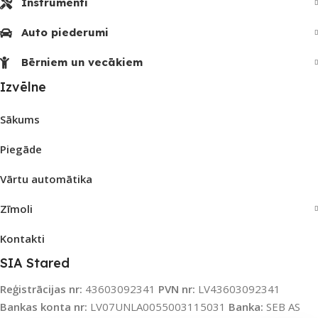
Instrumenti
Auto piederumi
Bērniem un vecākiem
Izvēlne
Sākums
Piegāde
Vārtu automātika
Zīmoli
Kontakti
SIA Stared
Reģistrācijas nr:
43603092341
PVN nr:
LV43603092341
Bankas konta nr:
LV07UNLA0055003115031
Banka:
SEB AS