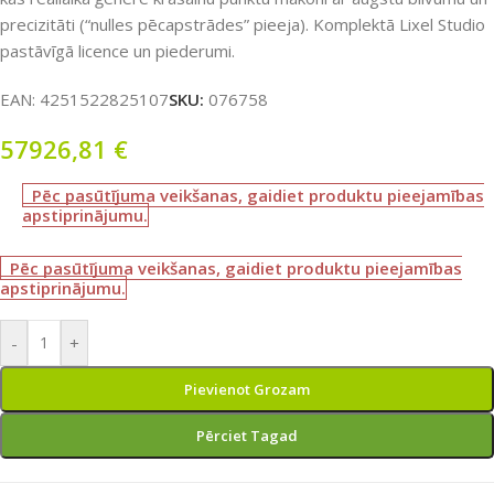
precizitāti (“nulles pēcapstrādes” pieeja). Komplektā Lixel Studio
pastāvīgā licence un piederumi.
EAN:
4251522825107
SKU:
076758
57926,81
€
Pēc pasūtījuma veikšanas, gaidiet produktu pieejamības
apstiprinājumu.
Pēc pasūtījuma veikšanas, gaidiet produktu pieejamības
apstiprinājumu.
-
+
Pievienot Grozam
Pērciet Tagad