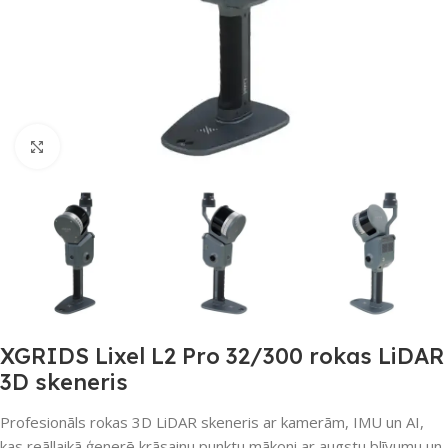
Noklikšķiniet, lai palielinātu
XGRIDS Lixel L2 Pro 32/300 rokas LiDAR
3D skeneris
Profesionāls rokas 3D LiDAR skeneris ar kamerām, IMU un AI,
kas reāllaikā ģenerē krāsainu punktu mākoni ar augstu blīvumu un