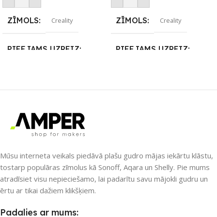
ZĪMOLS
ZĪMOLS
Creality
Creality
PIEEJAMS UZREIZ
PIEEJAMS UZREIZ
Nē
Nē
UZREIZ PIEEJAMAIS
UZREIZ PIEEJAMAIS
SKAITS
SKAITS
Mūsu interneta veikals piedāvā plašu gudro mājas iekārtu klāstu,
tostarp populāras zīmolus kā Sonoff, Aqara un Shelly. Pie mums
atradīsiet visu nepieciešamo, lai padarītu savu mājokli gudru un
ērtu ar tikai dažiem klikšķiem.
Padalies ar mums: