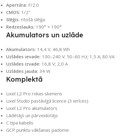
Apertūra:
F/2.0
CMOS:
1/2″
Slēģis:
ritošā slēģa
Redzeslauks:
190° × 190°
Akumulators un uzlāde
Akumulators:
14,4 V; 46,8 Wh
Uzlādes ievade:
100–240 V; 50–60 Hz; 1,5 A; 80 VA
Uzlādes izvade:
16,8 V; 2,0 A
Uzlādes jauda:
34 W
Komplektā
Lixel L2 Pro rokas skeneris
Lixel Studio pastāvīgā licence (3 ierīces)
Lixel L2 Pro akumulators
Lādētājs un pārveidotājs
C tipa kabelis
GCP punktu vākšanas padome