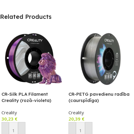
Related Products
CR-Silk PLA Filament
CR-PETG pavedienu radība
Creality (rozā-violeta)
(caurspīdīga)
Creality
Creality
30,23
€
20,39
€
Pievienot Grozam
Pievienot Grozam