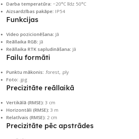
Darba temperatūra:
−20°C līdz 50°C
Aizsardzības pakāpe:
IP54
Funkcijas
Video pozicionēšana:
Jā
Reāllaika RGB:
Jā
Reāllaika RTK sapludināšana:
Jā
Failu formāti
Punktu mākonis:
.forest, .ply
Foto:
.jpg
Precizitāte reāllaikā
Vertikālā (RMSE):
3 cm
Horizontāli (RMSE):
3 m
Relatīvais (RMSE):
2 cm
Precizitāte pēc apstrādes