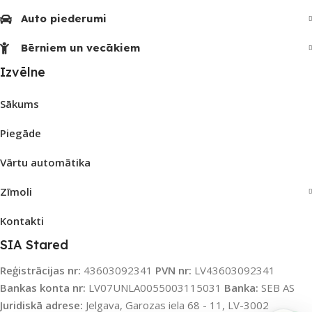
Auto piederumi
Bērniem un vecākiem
Izvēlne
Sākums
Piegāde
Vārtu automātika
Zīmoli
Kontakti
SIA Stared
Reģistrācijas nr:
43603092341
PVN nr:
LV43603092341
Bankas konta nr:
LV07UNLA0055003115031
Banka:
SEB AS
Juridiskā adrese:
Jelgava, Garozas iela 68 - 11, LV-3002