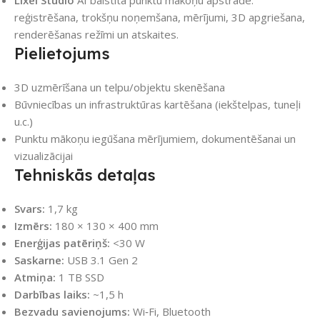
Lixel Studio
AI balstīta punktu mākoņu apstrāde:
reģistrēšana, trokšņu noņemšana, mērījumi, 3D apgriešana,
renderēšanas režīmi un atskaites.
Pielietojums
3D uzmērīšana un telpu/objektu skenēšana
Būvniecības un infrastruktūras kartēšana (iekštelpas, tuneļi
u.c.)
Punktu mākoņu iegūšana mērījumiem, dokumentēšanai un
vizualizācijai
Tehniskās detaļas
Svars:
1,7 kg
Izmērs:
180 × 130 × 400 mm
Enerģijas patēriņš:
<30 W
Saskarne:
USB 3.1 Gen 2
Atmiņa:
1 TB SSD
Darbības laiks:
~1,5 h
Bezvadu savienojums:
Wi‑Fi, Bluetooth