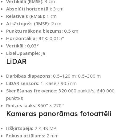
Vertikālā (RMSE):
3 cm
Absolūti horizontāli:
3 cm
Relatīvais (RMSE):
1 cm
Atkārtojošs (RMSE):
2 cm
Punktu mākoņa biezums:
0,5 cm
Horizontāli ar RTK:
0,015°
Vertikāli:
0,03°
LixelUpSample:
Jā
LiDAR
Darbības diapazons:
0,5–120 m; 0,5–300 m
LiDAR sensors:
1. klase / 905 nm
Skenēšanas frekvence:
320 000 punkti/s; 640 000
punkti/s
Redzes lauks:
360° × 270°
Kameras panorāmas fotoattēli
Izšķirtspēja:
2 × 48 MP
Fokusa attālums:
2 mm