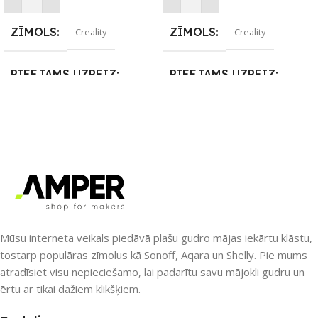
Pievienot Grozam
Pievienot Grozam
ZĪMOLS
ZĪMOLS
Creality
Creality
PIEEJAMS UZREIZ
PIEEJAMS UZREIZ
Nē
Nē
UZREIZ PIEEJAMAIS
UZREIZ PIEEJAMAIS
SKAITS
SKAITS
Mūsu interneta veikals piedāvā plašu gudro mājas iekārtu klāstu,
tostarp populāras zīmolus kā Sonoff, Aqara un Shelly. Pie mums
atradīsiet visu nepieciešamo, lai padarītu savu mājokli gudru un
ērtu ar tikai dažiem klikšķiem.