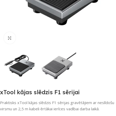
Noklikšķiniet, lai palielinātu
xTool kājas slēdzis F1 sērijai
Praktisks xTool kājas slēdzis F1 sērijas gravētājiem ar neslīdošu
virsmu un 2,5 m kabeli ērtākai ierīces vadībai darba laikā.