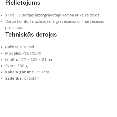
Pielietojums
xTool F1 sērijas lāzergravētāju vadība ar kājas slēdzi.
Darba komforta uzlabošana gravēšanas un marķēšanas
procesos.
Tehniskās detaļas
Ražotājs:
xTool
Modelis:
P5010340
Izmēri:
177 × 109 × 81 mm
Svars:
330 g
Kabeļa garums:
250 cm
Saderība:
xTool F1