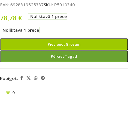
EAN:
6928819525337
SKU:
P5010340
78,78
€
Noliktavā 1 prece
Noliktavā 1 prece
Pievienot Grozam
Pērciet Tagad
Kopīgot:
9