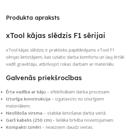
Produkta apraksts
xTool kājas slēdzis F1 sērijai
xTool kājas slēdzis ir praktisks papildinājums xTool F1
sērijas lietotājiem, kas uzlabo darba komfortu un ļauj ērtāk
vadīt gravētāju, atbrīvojot rokas darbam ar materiālu.
Galvenās priekšrocības
Ērta vadība ar kāju
– efektīvākam darba procesam.
Izturīga konstrukcija
– izgatavots no izturīgiem
materiāliem.
Neslīdoša virsma
– stabilai lietošanai darba vietā.
Garš kabelis (250 cm)
– lielāka brīvība novietojumam.
Kompakti izmēri
– neaizņem daudz vietas.