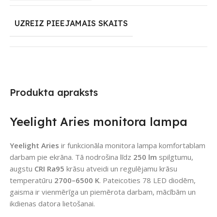
UZREIZ PIEEJAMAIS SKAITS
Produkta apraksts
Yeelight Aries monitora lampa
Yeelight Aries
ir funkcionāla monitora lampa komfortablam
darbam pie ekrāna. Tā nodrošina līdz
250 lm
spilgtumu,
augstu
CRI Ra95
krāsu atveidi un regulējamu krāsu
temperatūru
2700–6500 K
. Pateicoties 78 LED diodēm,
gaisma ir vienmērīga un piemērota darbam, mācībām un
ikdienas datora lietošanai.