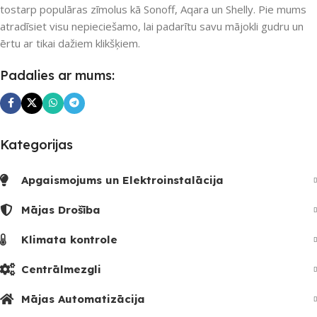
tostarp populāras zīmolus kā Sonoff, Aqara un Shelly. Pie mums
atradīsiet visu nepieciešamo, lai padarītu savu mājokli gudru un
UZREIZ PIEEJAMAIS
ērtu ar tikai dažiem klikšķiem.
SKAITS
Padalies ar mums:
Kategorijas
Apgaismojums un Elektroinstalācija
Mājas Drošība
Klimata kontrole
Centrālmezgli
Mājas Automatizācija