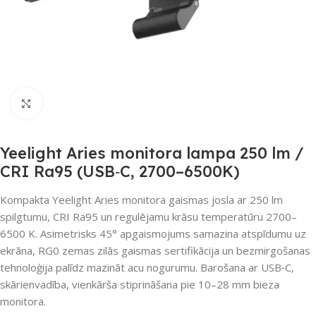
Noklikšķiniet, lai palielinātu
Yeelight Aries monitora lampa 250 lm /
CRI Ra95 (USB‑C, 2700–6500K)
Kompakta Yeelight Aries monitora gaismas josla ar 250 lm
spilgtumu, CRI Ra95 un regulējamu krāsu temperatūru 2700–
6500 K. Asimetrisks 45° apgaismojums samazina atspīdumu uz
ekrāna, RG0 zemas zilās gaismas sertifikācija un bezmirgošanas
tehnoloģija palīdz mazināt acu nogurumu. Barošana ar USB‑C,
skārienvadība, vienkārša stiprināšana pie 10–28 mm bieza
monitora.