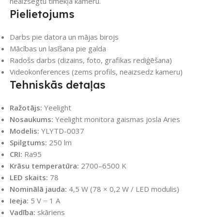
neaizsegtu tīmekļa kameru.
Pielietojums
Darbs pie datora un mājas birojs
Mācības un lasīšana pie galda
Radošs darbs (dizains, foto, grafikas rediģēšana)
Videokonferences (zems profils, neaizsedz kameru)
Tehniskās detaļas
Ražotājs:
Yeelight
Nosaukums:
Yeelight monitora gaismas josla Aries
Modelis:
YLYTD-0037
Spilgtums:
250 lm
CRI:
Ra95
Krāsu temperatūra:
2700–6500 K
LED skaits:
78
Nominālā jauda:
4,5 W (78 × 0,2 W / LED modulis)
Ieeja:
5 V ⎓ 1 A
Vadība:
skāriens