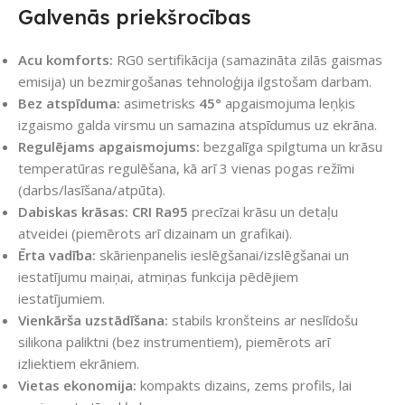
Galvenās priekšrocības
Acu komforts:
RG0 sertifikācija (samazināta zilās gaismas
emisija) un bezmirgošanas tehnoloģija ilgstošam darbam.
Bez atspīduma:
asimetrisks
45°
apgaismojuma leņķis
izgaismo galda virsmu un samazina atspīdumus uz ekrāna.
Regulējams apgaismojums:
bezgalīga spilgtuma un krāsu
temperatūras regulēšana, kā arī 3 vienas pogas režīmi
(darbs/lasīšana/atpūta).
Dabiskas krāsas:
CRI Ra95
precīzai krāsu un detaļu
atveidei (piemērots arī dizainam un grafikai).
Ērta vadība:
skārienpanelis ieslēgšanai/izslēgšanai un
iestatījumu maiņai, atmiņas funkcija pēdējiem
iestatījumiem.
Vienkārša uzstādīšana:
stabils kronšteins ar neslīdošu
silikona paliktni (bez instrumentiem), piemērots arī
izliektiem ekrāniem.
Vietas ekonomija:
kompakts dizains, zems profils, lai