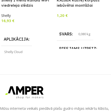
Shelly 1 viena kanāla WiFi
KAISER Kaste/korpuss
viedreleja slēdzis
iebūvētai montāžai
sienā/griestos
Shelly
1,20
€
16,93
€
Lasīt Vairāk
Lasīt Vairāk
SVARS
0,080 kg
APLIKĀCIJA
PIEEJAMS UZREIZ
Shelly Cloud
Nē
ZĪMOLS
Shelly
UZREIZ PIEEJAMAIS
SAVIENOJUMS
Wi-Fi
SKAITS
PIEEJAMS UZREIZ
Nē
Mūsu interneta veikals piedāvā plašu gudro mājas iekārtu klāstu,