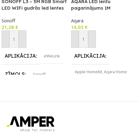
SONOFF L3 – 5M RGB Smart
AQARA LED lentu
LED WIFi gudrās led lentes
pagarinājums 1M
Sonoff
Aqara
21,28
€
16,03
€
Pievienot Grozam
Pievienot Grozam
APLIKĀCIJA
APLIKĀCIJA
eWeLink
Apple HomeKit
,
Aqara Home
ZĪMOLS
Sonoff
ZĪMOLS
Aqara
SAVIENOJUMS
SAVIENOJUMS
ZigBee
Bluetooth
,
Wi-Fi
PIEEJAMS UZREIZ
PIEEJAMS UZREIZ
Jā