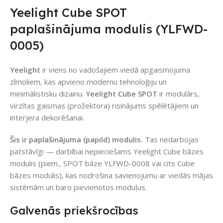
Yeelight Cube SPOT
paplašinājuma modulis (YLFWD-
0005)
Yeelight
ir viens no vadošajiem viedā apgaismojuma
zīmoliem, kas apvieno modernu tehnoloģiju un
minimālistisku dizainu.
Yeelight Cube SPOT
ir modulārs,
virzītas gaismas (prožektora) risinājums spēlētājiem un
interjera dekorēšanai.
Šis ir paplašinājuma (papild) modulis.
Tas nedarbojas
patstāvīgi — darbībai nepieciešams Yeelight Cube bāzes
modulis (piem., SPOT bāze YLFWD-0008 vai cits Cube
bāzes modulis), kas nodrošina savienojumu ar viedās mājas
sistēmām un baro pievienotos moduļus.
Galvenās priekšrocības