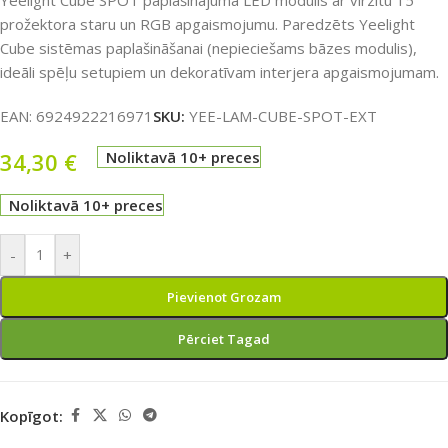
Yeelight Cube SPOT paplašinājuma LED modulis ar virzītu 15°
prožektora staru un RGB apgaismojumu. Paredzēts Yeelight
Cube sistēmas paplašināšanai (nepieciešams bāzes modulis),
ideāli spēļu setupiem un dekoratīvam interjera apgaismojumam.
EAN:
6924922216971
SKU:
YEE-LAM-CUBE-SPOT-EXT
34,30
€
Noliktavā 10+ preces
Noliktavā 10+ preces
-
+
Pievienot Grozam
Pērciet Tagad
Kopīgot: