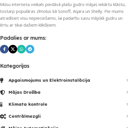
Nē
Mūsu interneta veikals piedāvā plašu gudro mājas iekārtu klāstu,
UZREIZ PIEEJAMAIS
SKAITS
tostarp populāras zīmolus kā Sonoff, Aqara un Shelly. Pie mums
atradīsiet visu nepieciešamo, lai padarītu savu mājokli gudru un
UZREIZ PIEEJAMAIS
SKAITS
ērtu ar tikai dažiem klikšķiem.
2
Padalies ar mums:
Kategorijas
Apgaismojums un Elektroinstalācija
Mājas Drošība
Klimata kontrole
Centrālmezgli