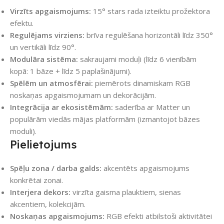
Virzīts apgaismojums:
15° stars rada izteiktu prožektora
efektu.
Regulējams virziens:
brīva regulēšana horizontāli līdz 350°
un vertikāli līdz 90°.
Modulāra sistēma:
sakraujami moduļi (līdz 6 vienībām
kopā: 1 bāze + līdz 5 paplašinājumi).
Spēlēm un atmosfērai:
piemērots dinamiskam RGB
noskaņas apgaismojumam un dekorācijām.
Integrācija ar ekosistēmām:
saderība ar Matter un
populārām viedās mājas platformām (izmantojot bāzes
moduli).
Pielietojums
Spēļu zona / darba galds:
akcentēts apgaismojums
konkrētai zonai.
Interjera dekors:
virzīta gaisma plauktiem, sienas
akcentiem, kolekcijām.
Noskaņas apgaismojums:
RGB efekti atbilstoši aktivitātei