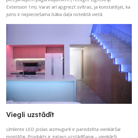
Extension 1m). Varat arī apgriezt svītras, ja konstatējat, ka
jums ir nepieciešama īsāka daļa noteiktā vietā.
Viegli uzstādīt
Līmlente LED joslas aizmugurē ir paredzēta vienkāršai
montāžai. Produkts ir gatavs uzstādīšanai – vienkārši