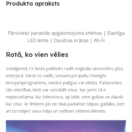
Produkta apraksts
Pārsniedz parastās apgaismojuma shēmas | Elastīga
LED lente | Daudzas krāsas | Wi-Fi
Rotā, ko vien vēlies
Inteliģentā 1S lente palīdzēs radīt oriģinālu atmosfēru jūsu
interjerā. Varat to vadīt, izmantojot īpašu Yeelight
lietojumprogrammu, viedos palīgus vai slēdzi. Pateicoties
tās elastībai, lenti var uzstādīt visur, kur jums tā ir
nepieciešama. Aiz televizora, ap bildi, zem gultas un daudz
kur citur. Ar līmlenti jūs ne tikai padarīsit telpas gaišāku, bet
arī izrotājiet savu māju un radīsiet vēlamo klimatu.