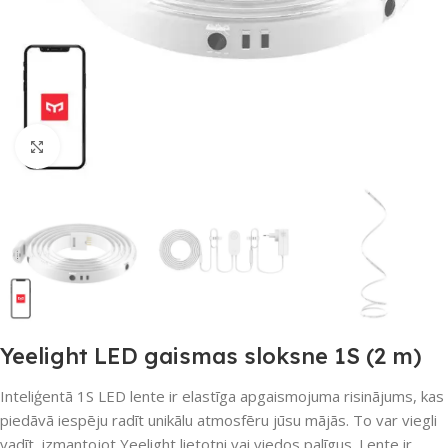
Noklikšķiniet, lai palielinātu
Yeelight LED gaismas sloksne 1S (2 m)
Inteliģentā 1S LED lente ir elastīga apgaismojuma risinājums, kas
piedāvā iespēju radīt unikālu atmosfēru jūsu mājās. To var viegli
vadīt, izmantojot Yeelight lietotni vai viedos palīgus. Lente ir