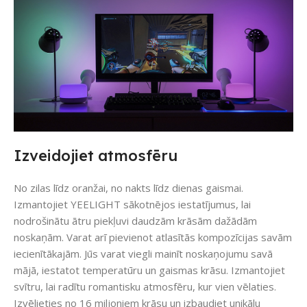
Izveidojiet atmosfēru
No zilas līdz oranžai, no nakts līdz dienas gaismai.
Izmantojiet YEELIGHT sākotnējos iestatījumus, lai
nodrošinātu ātru piekļuvi daudzām krāsām dažādām
noskaņām. Varat arī pievienot atlasītās kompozīcijas savām
iecienītākajām. Jūs varat viegli mainīt noskaņojumu savā
mājā, iestatot temperatūru un gaismas krāsu. Izmantojiet
svītru, lai radītu romantisku atmosfēru, kur vien vēlaties.
Izvēlieties no 16 miljoniem krāsu un izbaudiet unikālu