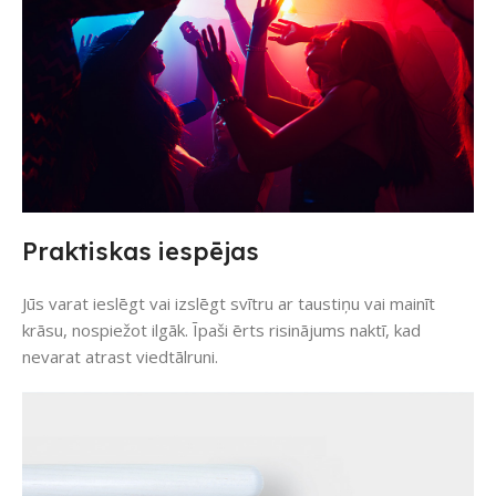
Praktiskas iespējas
Jūs varat ieslēgt vai izslēgt svītru ar taustiņu vai mainīt
krāsu, nospiežot ilgāk. Īpaši ērts risinājums naktī, kad
nevarat atrast viedtālruni.