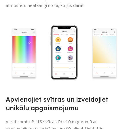
atmosfēru neatkarīgi no tā, ko jūs darāt.
Apvienojiet svītras un izveidojiet
unikālu apgaismojumu
Varat kombinēt 1S svītras līdz 10 m garumā ar
pieejamajiem pagarinājumiem (Yeelight Lightstrip