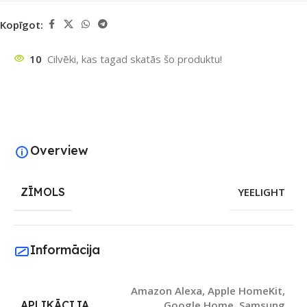
Kopīgot:
10
Cilvēki, kas tagad skatās šo produktu!
Overview
ZĪMOLS
YEELIGHT
Informācija
Amazon Alexa
,
Apple HomeKit
,
APLIKĀCIJA
Google Home
,
Samsung