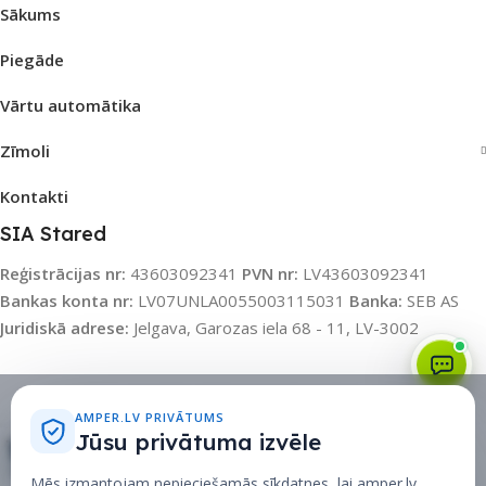
Sākums
Piegāde
Vārtu automātika
Zīmoli
Kontakti
SIA Stared
Reģistrācijas nr:
43603092341
PVN nr:
LV43603092341
Bankas konta nr:
LV07UNLA0055003115031
Banka:
SEB AS
Juridiskā adrese:
Jelgava, Garozas iela 68 - 11, LV-3002
Sīkdatņu politika
•
Sīkdatņu iestatījumi
•
Privātuma politika
AMPER.LV PRIVĀTUMS
Jūsu privātuma izvēle
Rati
Mēs izmantojam nepieciešamās sīkdatnes, lai amper.lv,