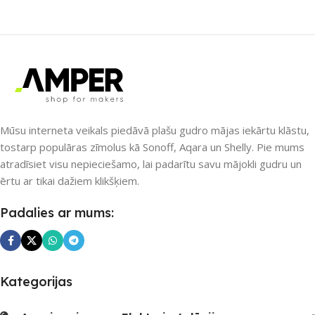
SAVIENOJUMS
SAVIENOJUMS
RF uztvērējs
,
Wi-Fi
RF uztvērējs
,
ZigBee
PIEEJAMS UZREIZ
PIEEJAMS UZREIZ
Nē
Nē
Mūsu interneta veikals piedāvā plašu gudro mājas iekārtu klāstu,
tostarp populāras zīmolus kā Sonoff, Aqara un Shelly. Pie mums
atradīsiet visu nepieciešamo, lai padarītu savu mājokli gudru un
UZREIZ PIEEJAMAIS
UZREIZ PIEEJAMAIS
ērtu ar tikai dažiem klikšķiem.
SKAITS
SKAITS
Padalies ar mums:
Kategorijas