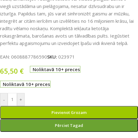
viegli uzstādāma un pielāgojama, nesatur dzīvsudrabu un ir
izturīga. Papildus tam, jūs varat sinhronizēt gaismu ar mūziku,
integrēt ar citām ierīcēm un izvēlēties no 16 miljoniem krāsu, lai
radītu vēlamo noskaņu. Komplektā iekļauta lietotāja
rokasgrāmata, barošanas avots un tālvadības pults. Iegūstiet
perfektu apgaismojumu un izveidojiet īpašu vidi ikvienā telpā.
EAN:
0608887786590
SKU:
023971
65,50
€
Noliktavā 10+ preces
Noliktavā 10+ preces
-
+
Pievienot Grozam
Pērciet Tagad