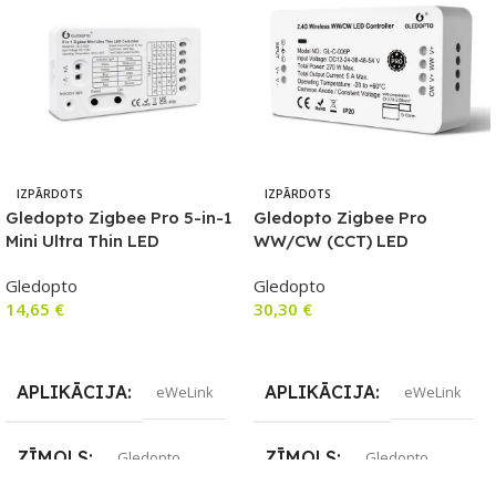
IZPĀRDOTS
IZPĀRDOTS
Gledopto Zigbee Pro 5-in-1
Gledopto Zigbee Pro
Mini Ultra Thin LED
WW/CW (CCT) LED
kontrolieris (Zigbee+RF) 5V-
kontrolieris (Zigbee+RF) 12V
Gledopto
Gledopto
24V DC
/ 24V / 36V / 48V / 54V DC
14,65
€
30,30
€
Lasīt Vairāk
Lasīt Vairāk
APLIKĀCIJA
APLIKĀCIJA
eWeLink
eWeLink
ZĪMOLS
ZĪMOLS
Gledopto
Gledopto