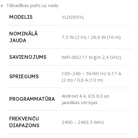
Tālvadības pults uz vada
MODELIS
YLDD05YL
NOMINĀLĀ
7,5 W (2 m) / 26,6 W (10 m)
JAUDA
SAVIENOJUMS
WiFi (802.11 b/g/n 2,4 GHz)
100–240 ~ 50/60 Hz 0,17 A
SPRIEGUMS
(2 m) / 0,6 A (10 m)
Android 4.4, iOS 8.0 un
PROGRAMMATŪRA
jaunākas versijas
FREKVENČU
2400 – 2483,5 MHz
DIAPAZONS