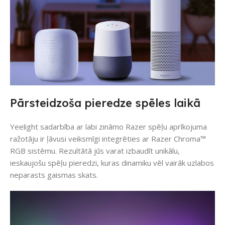
Pārsteidzoša pieredze spēles laikā
Yeelight sadarbība ar labi zināmo Razer spēļu aprīkojuma
ražotāju ir ļāvusi veiksmīgi integrēties ar Razer Chroma™
RGB sistēmu. Rezultātā jūs varat izbaudīt unikālu,
ieskaujošu spēļu pieredzi, kuras dinamiku vēl vairāk uzlabos
neparasts gaismas skats.