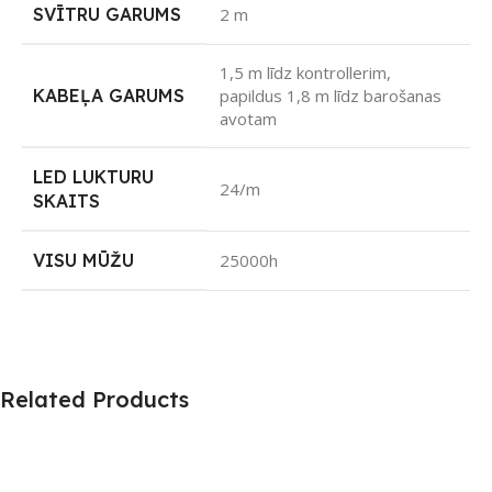
SVĪTRU GARUMS
2 m
1,5 m līdz kontrollerim,
KABEĻA GARUMS
papildus 1,8 m līdz barošanas
avotam
LED LUKTURU
24/m
SKAITS
VISU MŪŽU
25000h
Related Products