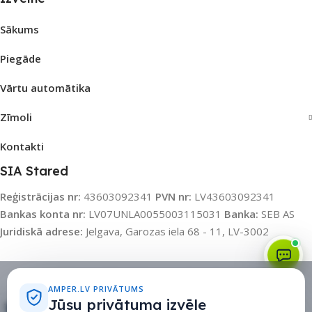
Sākums
Piegāde
Vārtu automātika
Zīmoli
Kontakti
SIA Stared
Reģistrācijas nr:
43603092341
PVN nr:
LV43603092341
Bankas konta nr:
LV07UNLA0055003115031
Banka:
SEB AS
Juridiskā adrese:
Jelgava, Garozas iela 68 - 11, LV-3002
Sīkdatņu politika
•
Sīkdatņu iestatījumi
•
Privātuma politika
AMPER.LV PRIVĀTUMS
Jūsu privātuma izvēle