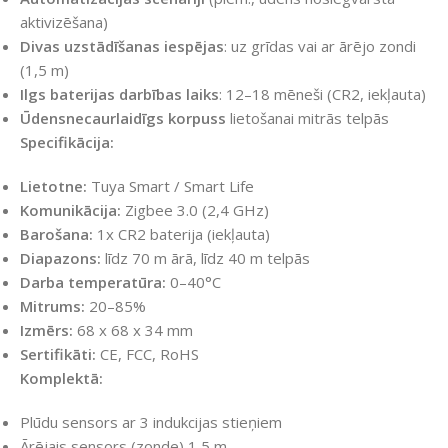
aktivizēšana)
Divas uzstādīšanas iespējas
: uz grīdas vai ar ārējo zondi
(1,5 m)
Ilgs baterijas darbības laiks
: 12–18 mēneši (CR2, iekļauta)
Ūdensnecaurlaidīgs korpuss
lietošanai mitrās telpās
Specifikācija:
Lietotne:
Tuya Smart / Smart Life
Komunikācija:
Zigbee 3.0 (2,4 GHz)
Barošana:
1x CR2 baterija (iekļauta)
Diapazons:
līdz 70 m ārā, līdz 40 m telpās
Darba temperatūra:
0–40°C
Mitrums:
20–85%
Izmērs:
68 x 68 x 34 mm
Sertifikāti:
CE, FCC, RoHS
Komplektā:
Plūdu sensors ar 3 indukcijas stieņiem
Ārējais sensors (zonde) 1,5 m