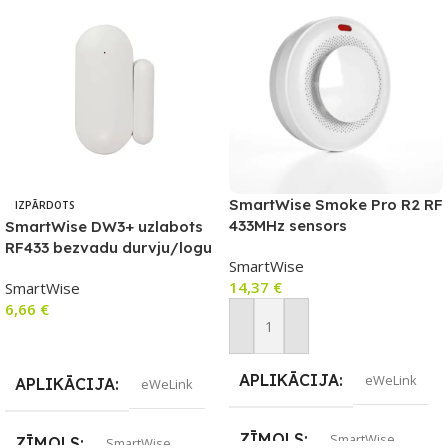
SmartWise Smoke Pro R2 RF
IZPĀRDOTS
433MHz sensors
SmartWise DW3+ uzlabots
RF433 bezvadu durvju/logu
SmartWise
sensors (saderīgs ar
14,37
€
SmartWise
eWeLink)
6,66
€
Pievienot Grozam
Lasīt Vairāk
APLIKĀCIJA
eWeLink
APLIKĀCIJA
eWeLink
ZĪMOLS
SmartWise
ZĪMOLS
SmartWise