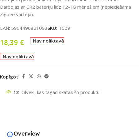
Darbojas ar CR2 bateriju līdz 12–18 mēnešiem (nepieciešama
Zigbee vārteja).
EAN:
5904496821093
SKU:
T009
18,39
€
Nav noliktavā
Nav noliktavā
Kopīgot:
13
Cilvēki, kas tagad skatās šo produktu!
Overview