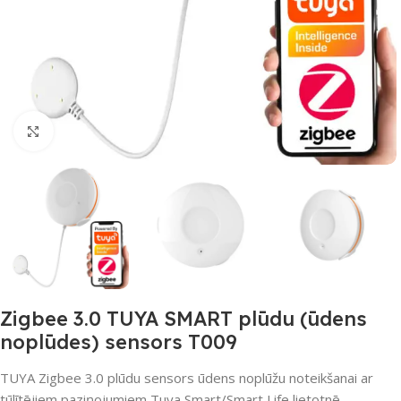
Noklikšķiniet, lai palielinātu
Zigbee 3.0 TUYA SMART plūdu (ūdens
noplūdes) sensors T009
TUYA Zigbee 3.0 plūdu sensors ūdens noplūžu noteikšanai ar
tūlītējiem paziņojumiem Tuya Smart/Smart Life lietotnē.