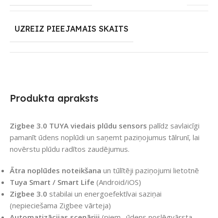
UZREIZ PIEEJAMAIS SKAITS
Produkta apraksts
Zigbee 3.0 TUYA viedais plūdu sensors
palīdz savlaicīgi
pamanīt ūdens noplūdi un saņemt paziņojumus tālrunī, lai
novērstu plūdu radītos zaudējumus.
Ātra noplūdes noteikšana
un tūlītēji paziņojumi lietotnē
Tuya Smart / Smart Life
(Android/iOS)
Zigbee 3.0
stabilai un energoefektīvai saziņai
(nepieciešama Zigbee vārteja)
Automatizācijas scenāriji
(piem., ūdens noslēgvārsta