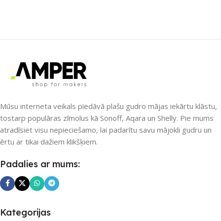
SAVIENOJUMS
SAVIENOJUMS
RF raidītājs
RF raidītājs
PIEEJAMS UZREIZ
Jā
PIEEJAMS UZREIZ
Nē
Mūsu interneta veikals piedāvā plašu gudro mājas iekārtu klāstu,
UZREIZ PIEEJAMAIS
SKAITS
tostarp populāras zīmolus kā Sonoff, Aqara un Shelly. Pie mums
atradīsiet visu nepieciešamo, lai padarītu savu mājokli gudru un
UZREIZ PIEEJAMAIS
ērtu ar tikai dažiem klikšķiem.
SKAITS
8
Padalies ar mums:
Kategorijas