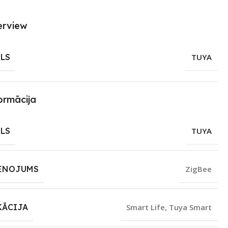
erview
LS
TUYA
ormācija
LS
TUYA
ENOJUMS
ZigBee
KĀCIJA
Smart Life
,
Tuya Smart