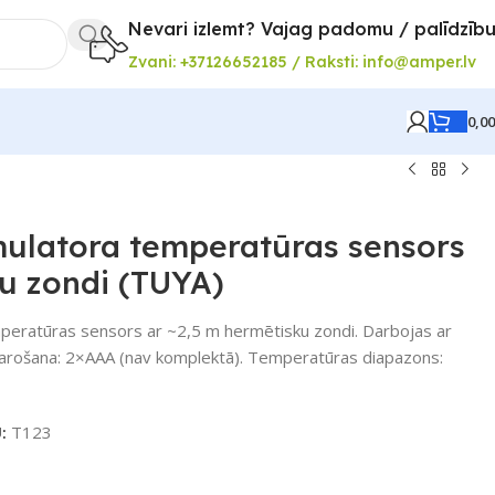
Nevari izlemt? Vajag padomu / palīdzīb
Zvani: +37126652185 / Raksti: info@amper.lv
0,0
ulatora temperatūras sensors
u zondi (TUYA)
eratūras sensors ar ~2,5 m hermētisku zondi. Darbojas ar
arošana: 2×AAA (nav komplektā). Temperatūras diapazons:
U:
T123