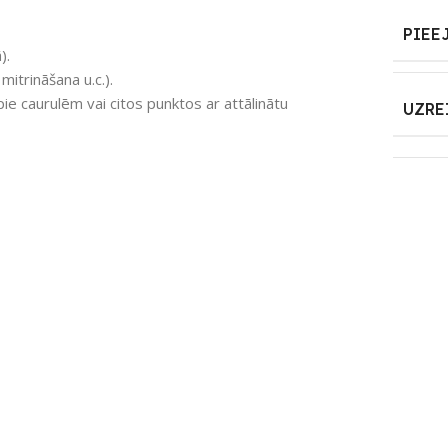
PIEE
).
mitrināšana u.c.).
e caurulēm vai citos punktos ar attālinātu
UZRE