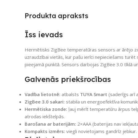
Produkta apraksts
Īss ievads
Hermētisks ZigBee temperatūras sensors ar ārējo zo
uzraudzībai vietās, kur pašu ierīci nepieciešams turē
pieejamā punktā. Sensors darbojas ZigBee 3.0 tīklā 
Galvenās priekšrocības
Vadība lietotnē:
atbalsts
TUYA Smart
(saderīgs arī 
ZigBee 3.0 sakari:
stabila un energoefektīva komunik
Hermētiska zonde:
ļauj mērīt temperatūru ārpus tel
atrodas iekštelpās.
Barošana ar baterijām:
2×AAA (baterijas nav iekļaut
Kompakts izmērs:
viegli novietojams gandrīz jebkur.