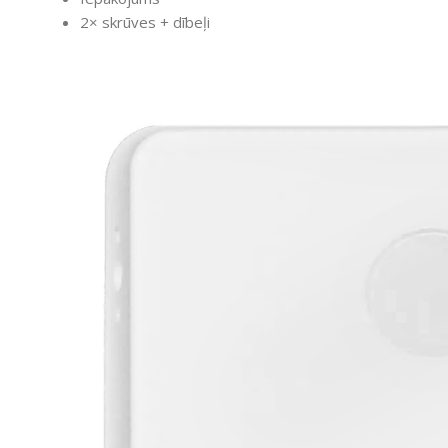
2× skrūves + dībeļi