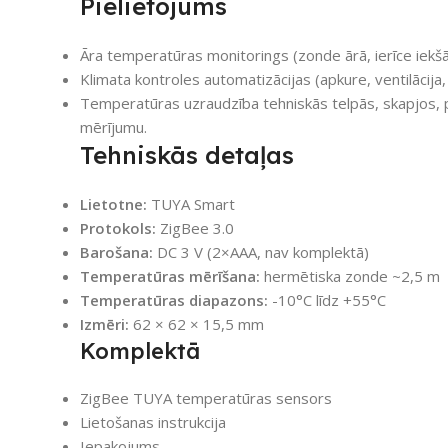
Pielietojums
Āra temperatūras monitorings (zonde ārā, ierīce iekšā
Klimata kontroles automatizācijas (apkure, ventilācija, 
Temperatūras uzraudzība tehniskās telpās, skapjos, pi
mērījumu.
Tehniskās detaļas
Lietotne:
TUYA Smart
Protokols:
ZigBee 3.0
Barošana:
DC 3 V (2×AAA, nav komplektā)
Temperatūras mērīšana:
hermētiska zonde ~2,5 m
Temperatūras diapazons:
-10°C līdz +55°C
Izmēri:
62 × 62 × 15,5 mm
Komplektā
ZigBee TUYA temperatūras sensors
Lietošanas instrukcija
Iepakojums