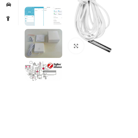
Noklikšķiniet, lai palielin