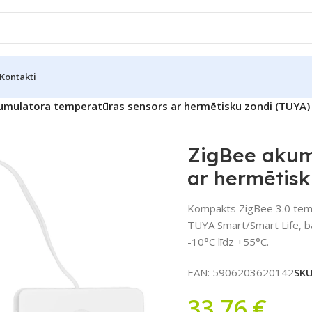
Kontakti
umulatora temperatūras sensors ar hermētisku zondi (TUYA)
ZigBee akum
ar hermētisk
Kompakts ZigBee 3.0 temp
TUYA Smart/Smart Life, b
-10°C līdz +55°C.
EAN:
5906203620142
SK
33,76
€