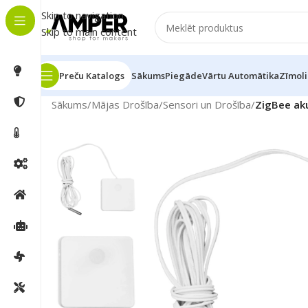
Skip to navigation
Skip to main content
Preču Katalogs
Sākums
Piegāde
Vārtu Automātika
Zīmoli
Sākums
/
Mājas Drošība
/
Sensori un Drošība
/
ZigBee ak