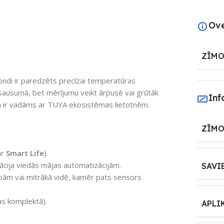
Ov
ZĪMO
ndi ir paredzēts precīzai temperatūras
t sausumā, bet mērījumu veikt ārpusē vai grūtāk
Inf
un ir vadāms ar TUYA ekosistēmas lietotnēm.
ZĪMO
ar
Smart Life
).
ācija viedās mājas automatizācijām.
SAVI
pām vai mitrākā vidē, kamēr pats sensors
as komplektā).
APLI