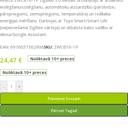
Avatto ZWCB16-1P ZigBee 3.0 viedais drošinātājs ar attālinātu
ieslēgšanu/izslēgšanu, automātisku aizsardzību (pārslodze,
pārspriegums, zemspriegums, temperatūra) un reāllaika
enerģijas mērīšanu. Darbojas ar Tuya Smart/Smart Life
(nepieciešama ZigBee vārteja) un atbalsta balss vadību ar
Alexa/Google Assistant.
EAN:
6976037362906
SKU:
ZWCB16-1P
24,47
€
Noliktavā 10+ preces
Noliktavā 10+ preces
-
+
Pievienot Grozam
Pērciet Tagad