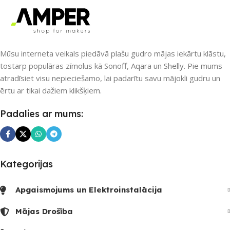
Nē
UZREIZ PIEEJAMAIS
SKAITS
UZREIZ PIEEJAMAIS
Mūsu interneta veikals piedāvā plašu gudro mājas iekārtu klāstu,
SKAITS
2
tostarp populāras zīmolus kā Sonoff, Aqara un Shelly. Pie mums
atradīsiet visu nepieciešamo, lai padarītu savu mājokli gudru un
ērtu ar tikai dažiem klikšķiem.
Padalies ar mums:
Kategorijas
Apgaismojums un Elektroinstalācija
Mājas Drošība