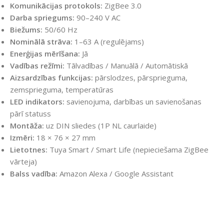
Komunikācijas protokols:
ZigBee 3.0
Darba spriegums:
90–240 V AC
Biežums:
50/60 Hz
Nominālā strāva:
1–63 A (regulējams)
Enerģijas mērīšana:
Jā
Vadības režīmi:
Tālvadības / Manuālā / Automātiskā
Aizsardzības funkcijas:
pārslodzes, pārsprieguma,
zemsprieguma, temperatūras
LED indikators:
savienojuma, darbības un savienošanas
pārī statuss
Montāža:
uz DIN sliedes (1P NL caurlaide)
Izmēri:
18 × 76 × 27 mm
Lietotnes:
Tuya Smart / Smart Life (nepieciešama ZigBee
vārteja)
Balss vadība:
Amazon Alexa / Google Assistant