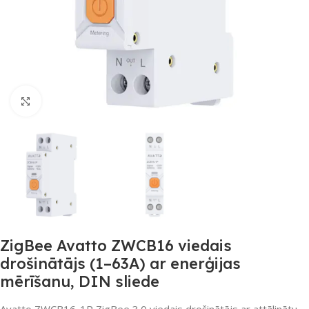
Noklikšķiniet, lai palielinātu
ZigBee Avatto ZWCB16 viedais
drošinātājs (1–63A) ar enerģijas
mērīšanu, DIN sliede