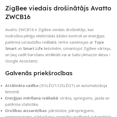
ZigBee viedais drošinātājs Avatto
ZWCB16
Avatto ZWCB16 ir ZigBee viedais drošinātājs, kas
nodrošina pilnīgu elektriskās ķēdes kontroli un enerģijas
patēriņa uzraudzību reāllaikā. Ierīce savienojas ar
Tuya
Smart
un
Smart Life
lietotnēm, izmantojot ZigBee vārteju,
un ļauj vadīt barošanu attālināti vai ar balsi (Amazon Alexa /
Google Assistant).
Galvenās priekšrocības
Attālināta vadība
(IESLĒGT/IZSLĒGT) un automatizācija
lietotnē.
Enerģijas mērīšana reāllaikā
: strāva, spriegums, jauda un
patēriņa statistika.
Drošības aizsardzības
: pārslodze, pārspriegums,
zemspriegums, pārkaršana; anomāliju gadījumā automātiski