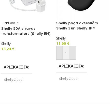
Shelly poga aksesuārs
IZPĀRDOTS
Shelly 1 un Shelly 1PM
Shelly 50A strāvas
(melns)
transformators (Shelly EM)
Shelly
11,60
€
Shelly
13,24
€
Pievienot Grozam
Lasīt Vairāk
APLIKĀCIJA
APLIKĀCIJA
Shelly Cloud
Shelly Cloud
ZĪMOLS
Shelly
ZĪMOLS
Shelly
PIEEJAMS UZREIZ
Jā
PIEEJAMS UZREIZ