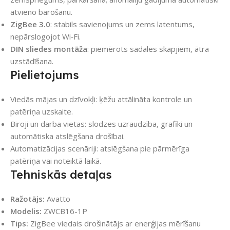
atvieno barošanu.
ZigBee 3.0
: stabils savienojums un zems latentums,
nepārslogojot Wi‑Fi.
DIN sliedes montāža
: piemērots sadales skapjiem, ātra
uzstādīšana.
Pielietojums
Viedās mājas un dzīvokļi: ķēžu attālināta kontrole un
patēriņa uzskaite.
Biroji un darba vietas: slodzes uzraudzība, grafiki un
automātiska atslēgšana drošībai.
Automatizācijas scenāriji: atslēgšana pie pārmērīga
patēriņa vai noteiktā laikā.
Tehniskās detaļas
Ražotājs:
Avatto
Modelis:
ZWCB16-1P
Tips:
ZigBee viedais drošinātājs ar enerģijas mērīšanu