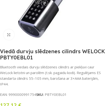
Noklikšķiniet, lai palielinātu
Viedā durvju slēdzenes cilindrs WELOCK
PBTY0EBL01
Bluetooth viedais durvju slēdzenes cilindrs ar piekļuvi caur
WeLock lietotni un parolēm (t.sk. pagaidu kodi). Regulējams ES
standarta cilindrs 55–105 mm, barošana ar 3×AAA baterijām,
IP44.
EAN:
9990000991754
SKU:
PBTY0EBL01
127,12
€