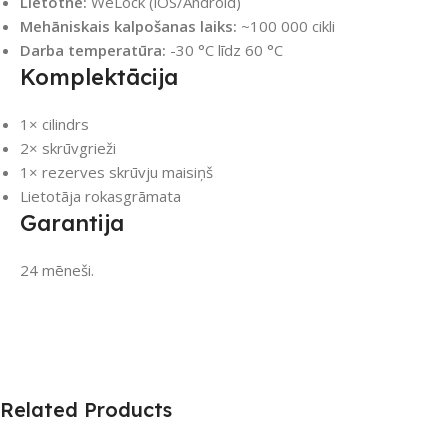
Lietotne:
WeLock (iOS/Android)
Mehāniskais kalpošanas laiks:
~100 000 cikli
Darba temperatūra:
-30 °C līdz 60 °C
Komplektācija
1× cilindrs
2× skrūvgrieži
1× rezerves skrūvju maisiņš
Lietotāja rokasgrāmata
Garantija
24 mēneši.
Related Products