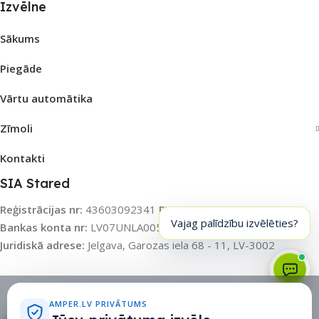
Izvēlne
Sākums
Piegāde
Vārtu automātika
Zīmoli
Kontakti
SIA Stared
Reģistrācijas nr:
43603092341
PVN nr:
LV43603092341
Vajag palīdzību izvēlēties?
Bankas konta nr:
LV07UNLA0055003115031
Banka:
SEB AS
Juridiskā adrese:
Jelgava, Garozas iela 68 - 11, LV-3002
Sīkdatņu politika
•
Sīkdatņu iestatījumi
•
Privātuma politika
AMPER.LV PRIVĀTUMS