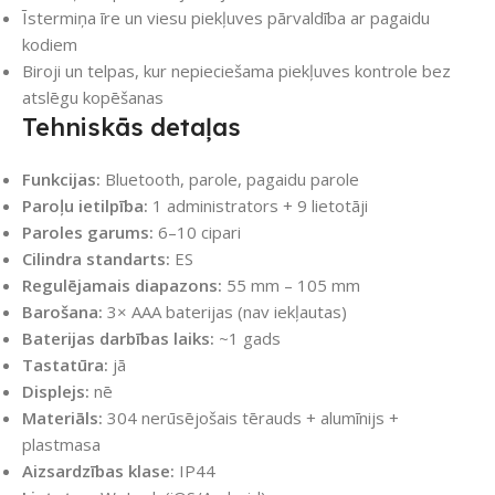
Īstermiņa īre un viesu piekļuves pārvaldība ar pagaidu
kodiem
Biroji un telpas, kur nepieciešama piekļuves kontrole bez
atslēgu kopēšanas
Tehniskās detaļas
Funkcijas:
Bluetooth, parole, pagaidu parole
Paroļu ietilpība:
1 administrators + 9 lietotāji
Paroles garums:
6–10 cipari
Cilindra standarts:
ES
Regulējamais diapazons:
55 mm – 105 mm
Barošana:
3× AAA baterijas (nav iekļautas)
Baterijas darbības laiks:
~1 gads
Tastatūra:
jā
Displejs:
nē
Materiāls:
304 nerūsējošais tērauds + alumīnijs +
plastmasa
Aizsardzības klase:
IP44