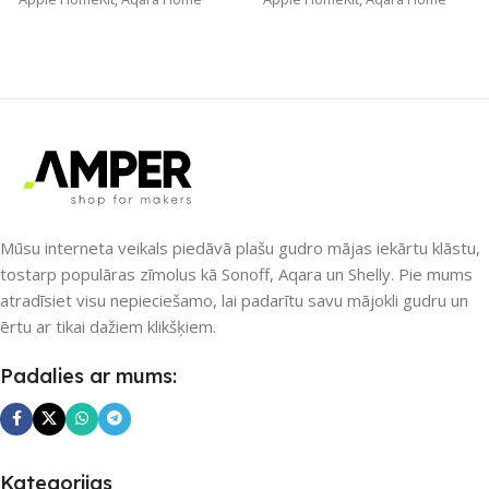
ZĪMOLS
ZĪMOLS
Aqara
Aqara
PIEEJAMS UZREIZ
PIEEJAMS UZREIZ
Jā
Nē
UZREIZ PIEEJAMAIS
SKAITS
UZREIZ PIEEJAMAIS
Mūsu interneta veikals piedāvā plašu gudro mājas iekārtu klāstu,
SKAITS
7
tostarp populāras zīmolus kā Sonoff, Aqara un Shelly. Pie mums
atradīsiet visu nepieciešamo, lai padarītu savu mājokli gudru un
ērtu ar tikai dažiem klikšķiem.
Padalies ar mums:
Kategorijas