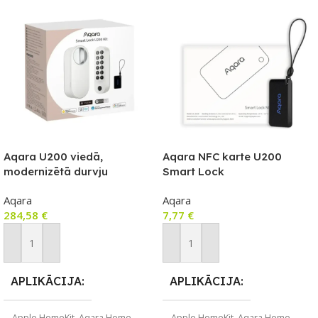
Aqara U200 viedā,
Aqara NFC karte U200
modernizētā durvju
Smart Lock
slēdzene, saderīga ar
Aqara
Aqara
Matter, balta
284,58
€
7,77
€
Pievienot Grozam
Pievienot Grozam
APLIKĀCIJA
APLIKĀCIJA
Apple HomeKit
,
Aqara Home
Apple HomeKit
,
Aqara Home