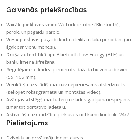
Galvenās priekšrocības
Vairāki piekļuves veidi:
WeLock lietotne (Bluetooth),
parole un pagaidu parole.
Viesu piekļuve:
pagaidu kodi noteiktam laika periodam (arī
ilgāk par vienu mēnesi).
Droša autentifikācija:
Bluetooth Low Energy (BLE) un
banku līmeņa šifrēšana.
Regulējams cilindrs:
piemērots dažāda biezuma durvīm
(55–105 mm).
Vienkārša uzstādīšana:
nav nepieciešams atslēdznieks
(sekojiet rokasgrāmatai un montāžas video).
Avārijas atslēgšana:
bateriju izlādes gadījumā iespējams
izmantot portatīvo lādētāju.
Aktivitāšu uzraudzība:
piekļuves notikumu kontrole 24/7.
Pielietojums
Dzīvokļu un privātmāju ieejas durvis