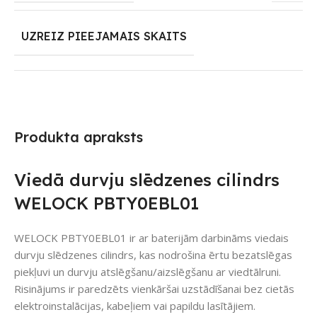
UZREIZ PIEEJAMAIS SKAITS
Produkta apraksts
Viedā durvju slēdzenes cilindrs
WELOCK PBTY0EBL01
WELOCK PBTY0EBL01 ir ar baterijām darbināms viedais
durvju slēdzenes cilindrs, kas nodrošina ērtu bezatslēgas
piekļuvi un durvju atslēgšanu/aizslēgšanu ar viedtālruni.
Risinājums ir paredzēts vienkāršai uzstādīšanai bez cietās
elektroinstalācijas, kabeļiem vai papildu lasītājiem.