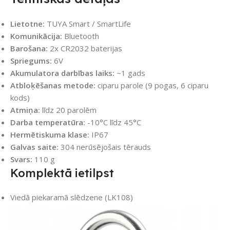
Lietotne:
TUYA Smart / SmartLife
Komunikācija:
Bluetooth
Barošana:
2x CR2032 baterijas
Spriegums:
6V
Akumulatora darbības laiks:
~1 gads
Atbloķēšanas metode:
ciparu parole (9 pogas, 6 ciparu
kods)
Atmiņa:
līdz 20 parolēm
Darba temperatūra:
-10°C līdz 45°C
Hermētiskuma klase:
IP67
Galvas saite:
304 nerūsējošais tērauds
Svars:
110 g
Komplektā ietilpst
Viedā piekaramā slēdzene (LK108)