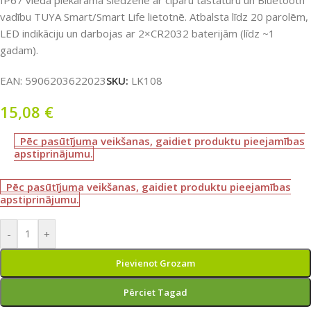
IP67 viedā piekaramā slēdzene ar ciparu tastatūru un Bluetooth
vadību TUYA Smart/Smart Life lietotnē. Atbalsta līdz 20 parolēm,
LED indikāciju un darbojas ar 2×CR2032 baterijām (līdz ~1
gadam).
EAN:
5906203622023
SKU:
LK108
15,08
€
Pēc pasūtījuma veikšanas, gaidiet produktu pieejamības
apstiprinājumu.
Pēc pasūtījuma veikšanas, gaidiet produktu pieejamības
apstiprinājumu.
-
+
Pievienot Grozam
Pērciet Tagad