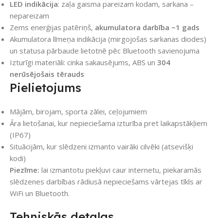
LED indikācija
: zaļa gaisma pareizam kodam, sarkana –
nepareizam
Zems enerģijas patēriņš,
akumulatora darbība ~1 gads
Akumulatora līmeņa indikācija (mirgojošas sarkanas diodes)
un statusa pārbaude lietotnē pēc Bluetooth savienojuma
Izturīgi materiāli: cinka sakausējums, ABS un
304
nerūsējošais tērauds
Pielietojums
Mājām, birojam, sporta zālei, ceļojumiem
Āra lietošanai, kur nepieciešama izturība pret laikapstākļiem
(IP67)
Situācijām, kur slēdzeni izmanto vairāki cilvēki (atsevišķi
kodi)
Piezīme:
lai izmantotu piekļuvi caur internetu, piekaramās
slēdzenes darbības rādiusā nepieciešams vārtejas tīkls ar
WiFi un Bluetooth.
Tehniskās detaļas