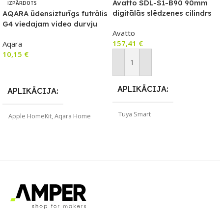
Avatto SDL-S1-B90 90mm
IZPĀRDOTS
digitālās slēdzenes cilindrs
AQARA ūdensizturīgs futrālis
Melns
G4 viedajam video durvju
Avatto
zvanam, melns
157,41
€
Aqara
10,15
€
Pievienot Grozam
Lasīt Vairāk
APLIKĀCIJA
APLIKĀCIJA
Tuya Smart
Apple HomeKit
,
Aqara Home
ZĪMOLS
Avatto
ZĪMOLS
Aqara
SAVIENOJUMS
Wi-Fi
PIEEJAMS UZREIZ
Nē
PIEEJAMS UZREIZ