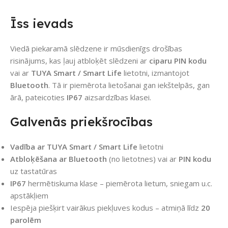
Īss ievads
Viedā piekaramā slēdzene ir mūsdienīgs drošības
risinājums, kas ļauj atbloķēt slēdzeni ar
ciparu PIN kodu
vai ar
TUYA Smart / Smart Life
lietotni, izmantojot
Bluetooth
. Tā ir piemērota lietošanai gan iekštelpās, gan
ārā, pateicoties
IP67
aizsardzības klasei.
Galvenās priekšrocības
Vadība ar TUYA Smart / Smart Life
lietotni
Atbloķēšana ar Bluetooth
(no lietotnes) vai ar
PIN kodu
uz tastatūras
IP67
hermētiskuma klase – piemērota lietum, sniegam u.c.
apstākļiem
Iespēja piešķirt vairākus piekļuves kodus – atmiņā līdz
20
parolēm