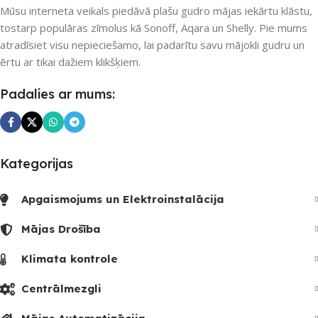
UZREIZ PIEEJAMAIS
Nē
Mūsu interneta veikals piedāvā plašu gudro mājas iekārtu klāstu,
SKAITS
tostarp populāras zīmolus kā Sonoff, Aqara un Shelly. Pie mums
atradīsiet visu nepieciešamo, lai padarītu savu mājokli gudru un
UZREIZ PIEEJAMAIS
SKAITS
ērtu ar tikai dažiem klikšķiem.
Padalies ar mums:
Kategorijas
Apgaismojums un Elektroinstalācija
Mājas Drošība
Klimata kontrole
Centrālmezgli