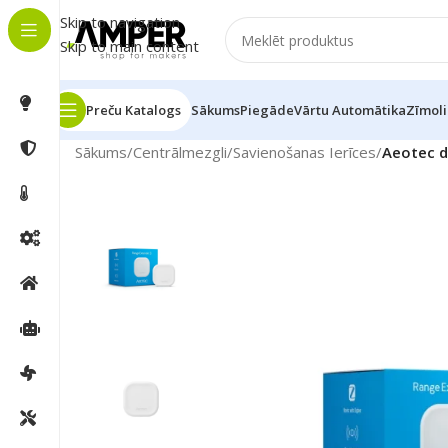
Skip to navigation
Skip to main content
Preču Katalogs
Sākums
Piegāde
Vārtu Automātika
Zīmoli
Sākums
/
Centrālmezgli
/
Savienošanas Ierīces
/
Aeotec d