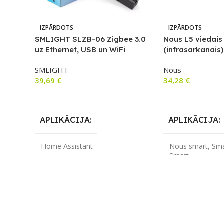
IZPĀRDOTS
IZPĀRDOTS
SMLIGHT SLZB-06 Zigbee 3.0
Nous L5 viedais
uz Ethernet, USB un WiFi
(infrasarkanais)
vārtejas koordinators ar PoE,
SMLIGHT
Nous
darbojas ar Zigbee2MQTT,
39,69
€
34,28
€
mājas palīgu, ZHA
Lasīt Vairāk
Lasīt Vairāk
APLIKĀCIJA
APLIKĀCIJA
Home Assistant
Nous smart
,
Sma
Smart
ZĪMOLS
SMLIGHT
ZĪMOLS
No
SAVIENOJUMS
SAVIENOJUM