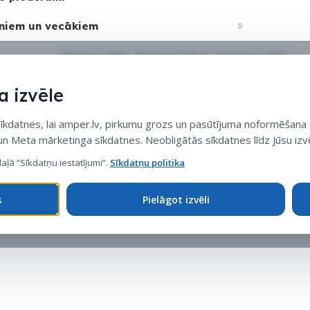
niem un vecākiem
Sīkdatņu politika
•
Sīkdatņu iestatījumi
•
Privātuma politika
 izvēle
datnes, lai amper.lv, pirkumu grozs un pasūtījuma noformēšana d
 un Meta mārketinga sīkdatnes. Neobligātās sīkdatnes līdz Jūsu izvē
daļā “Sīkdatņu iestatījumi”.
Sīkdatņu politika
s
Pielāgot izvēli