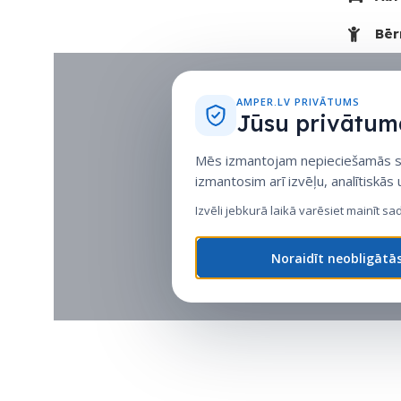
Bēr
AMPER.LV PRIVĀTUMS
Jūsu privātuma
Mēs izmantojam nepieciešamās sīk
izmantosim arī izvēļu, analītiskās
Izvēli jebkurā laikā varēsiet mainīt sa
Noraidīt neobligātā