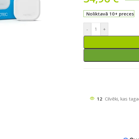
Noliktavā 10+ preces
-
+
ātu
12
Cilvēki, kas tag