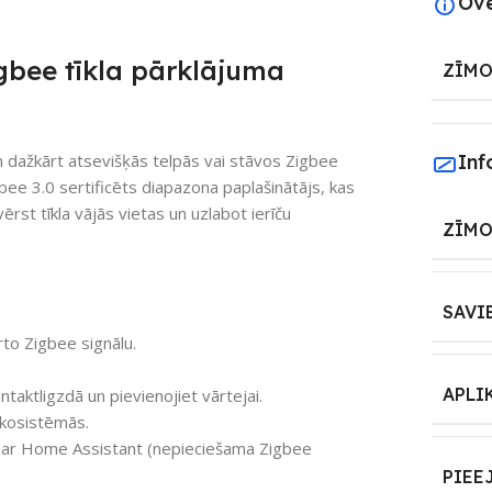
Ov
gbee tīkla pārklājuma
ZĪMO
 dažkārt atsevišķās telpās vai stāvos Zigbee
Inf
gbee 3.0 sertificēts diapazona paplašinātājs, kas
ērst tīkla vājās vietas un uzlabot ierīču
ZĪMO
SAVI
rto Zigbee signālu.
APLI
taktligzdā un pievienojiet vārtejai.
kosistēmās.
ī ar Home Assistant (nepieciešama Zigbee
PIEE