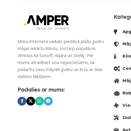
Ethernet / LAN
,
Wi-Fi
,
ZigBee
PIEEJAMS UZ
Katego
PIEEJAMS UZREIZ
Nē
UZREIZ PIEE
Apg
SKAITS
UZREIZ PIEEJAMAIS
Mūsu interneta veikals piedāvā plašu gudro
SKAITS
Māj
mājas iekārtu klāstu, tostarp populāras
zīmolus kā Sonoff, Aqara un Shelly. Pie
Kli
mums atradīsiet visu nepieciešamo, lai
Cen
padarītu savu mājokli gudru un ērtu ar tikai
dažiem klikšķiem.
Māj
Padalies ar mums:
Rob
Vie
Ins
Aut