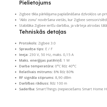
Pielietojums
Zigbee tīkla pārklājuma paplašināšana dzīvokļos un pr
“Aklo zonu” novēršana vietās, kur Zigbee sensori/slēdž
Stabilāka Zigbee ierīču darbība, ja vārteja atrodas tālā
Tehniskās detaļas
Protokols:
Zigbee 3.0
Spraudņa tips:
E / F
Ieeja:
230 V, 50 Hz, maks. 0,15 A
Maks. enerģijas patēriņš:
1 W
Darba temperatūra:
0°C līdz 40°C
Relatīvais mitrums:
8% līdz 80%
RF signāla stiprums:
8,90 dBm
Darbības rādiuss:
līdz 100 m
Saderība:
SmartThings (nepieciešams Smart Home Hub