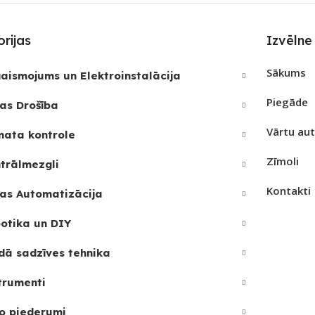
PIEEJAMS UZREIZ
PIEE
Nē
REIZ
Nē
rijas
Izvēlne
UZREIZ PIEEJAMAIS
UZRE
JAMAIS
SKAITS
SKAI
Sākums
aismojums un Elektroinstalācija
Piegāde
as Drošība
Vārtu au
mata kontrole
Zīmoli
trālmezgli
Kontakti
as Automatizācija
otika un DIY
dā sadzīves tehnika
trumenti
o piederumi