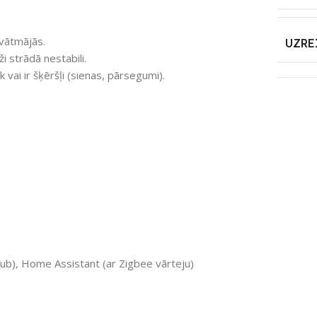
ivātmājās.
UZRE
i strādā nestabili.
k vai ir šķēršļi (sienas, pārsegumi).
), Home Assistant (ar Zigbee vārteju)