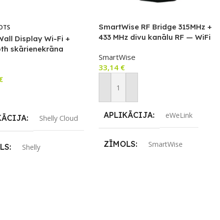
SmartWise RF Bridge 315MHz +
OTS
433 MHz divu kanālu RF — WiFi
Wall Display Wi-Fi +
oth skārienekrāna
SmartWise
slēdzis un vadības
33,14
€
 (balts)
€
Pievienot Grozam
airāk
APLIKĀCIJA
eWeLink
KĀCIJA
Shelly Cloud
ZĪMOLS
SmartWise
LS
Shelly
SAVIENOJUMS
ENOJUMS
RF uztvērējs
,
Wi-Fi
oth
,
Wi-Fi