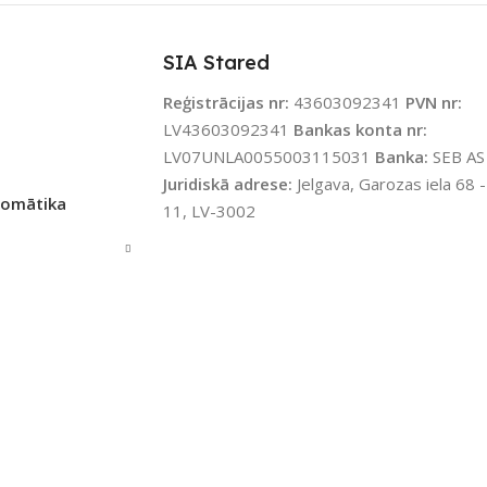
PIEEJAMS UZREIZ
Nē
JAMS UZREIZ
Nē
SIA Stared
UZREIZ PIEEJAMAIS
IZ PIEEJAMAIS
Reģistrācijas nr:
SKAITS
43603092341
PVN nr:
TS
LV43603092341
Bankas konta nr:
LV07UNLA0055003115031
Banka:
SEB AS
Juridiskā adrese:
Jelgava, Garozas iela 68 -
tomātika
11, LV-3002