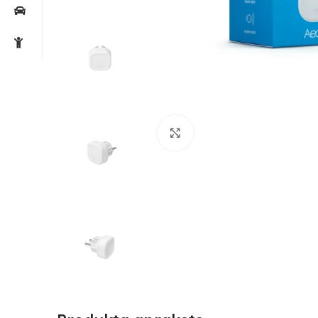
Noklikšķiniet, lai palielin