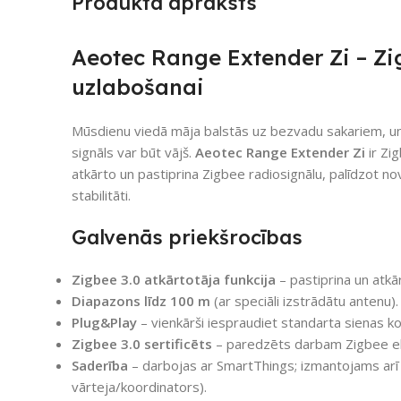
Produkta apraksts
Aeotec Range Extender Zi – Zi
uzlabošanai
Mūsdienu viedā māja balstās uz bezvadu sakariem, un
signāls var būt vājš.
Aeotec Range Extender Zi
ir Zi
atkārto un pastiprina Zigbee radiosignālu, palīdzot nov
stabilitāti.
Galvenās priekšrocības
Zigbee 3.0 atkārtotāja funkcija
– pastiprina un atkā
Diapazons līdz 100 m
(ar speciāli izstrādātu antenu).
Plug&Play
– vienkārši iespraudiet standarta sienas kon
Zigbee 3.0 sertificēts
– paredzēts darbam Zigbee e
Saderība
– darbojas ar SmartThings; izmantojams ar
vārteja/koordinators).