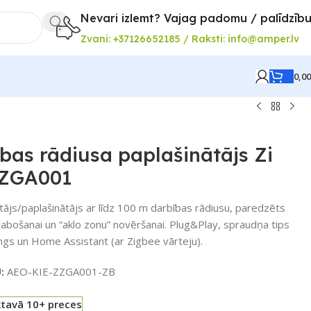
Nevari izlemt? Vajag padomu / palīdzīb
Zvani: +37126652185 / Raksti: info@amper.lv
0,0
bas rādiusa paplašinātājs Zi
 ZGA001
tājs/paplašinātājs ar līdz 100 m darbības rādiusu, paredzēts
labošanai un “aklo zonu” novēršanai. Plug&Play, spraudņa tips
ngs un Home Assistant (ar Zigbee vārteju).
U:
AEO-KIE-ZZGA001-ZB
ktavā 10+ preces