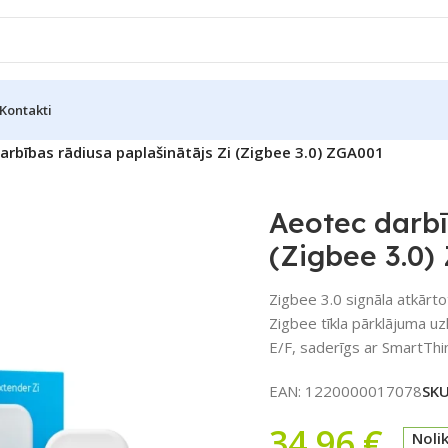
Kontakti
arbības rādiusa paplašinātājs Zi (Zigbee 3.0) ZGA001
Aeotec darbī
(Zigbee 3.0)
Zigbee 3.0 signāla atkārto
Zigbee tīkla pārklājuma uz
E/F, saderīgs ar SmartThi
EAN:
1220000017078
SK
34,96
€
Noli