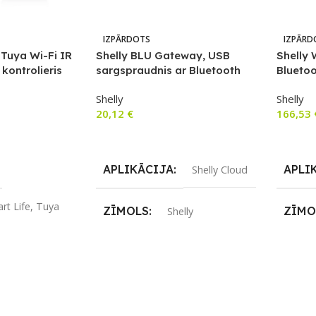
IZPĀRDOTS
IZPĀRD
 Tuya Wi-Fi IR
Shelly BLU Gateway, USB
Shelly 
 kontrolieris
sargspraudnis ar Bluetooth
Blueto
vārteju un Wi-Fi atkārtotāju
sienas 
Shelly
Shelly
panelis
20,12
€
166,53
Lasīt Vairāk
Lasīt V
APLIKĀCIJA
APLI
Shelly Cloud
rt Life
,
Tuya
ZĪMOLS
ZĪMO
Shelly
SAVIENOJUMS
SAVI
us
Bluetooth
,
Wi-Fi
Blueto
S
Wi-Fi