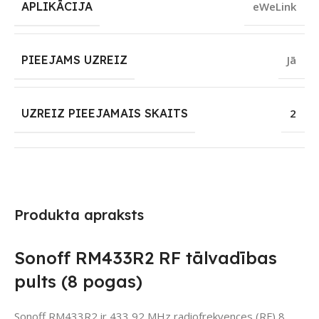
APLIKĀCIJA
eWeLink
PIEEJAMS UZREIZ
Jā
UZREIZ PIEEJAMAIS SKAITS
2
Produkta apraksts
Sonoff RM433R2 RF tālvadības
pults (8 pogas)
Sonoff RM433R2 ir 433,92 MHz radiofrekvences (RF) 8