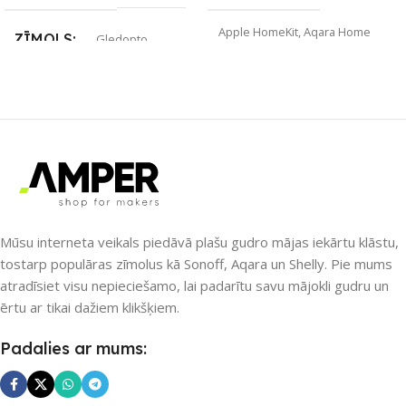
Apple HomeKit
,
Aqara Home
ZĪMOLS
Gledopto
ZĪMOLS
Aqara
SAVIENOJUMS
SAVIENOJUMS
ZigBee
RF uztvērējs
,
ZigBee
PIEEJAMS UZREIZ
PIEEJAMS UZREIZ
Nē
Nē
Mūsu interneta veikals piedāvā plašu gudro mājas iekārtu klāstu,
tostarp populāras zīmolus kā Sonoff, Aqara un Shelly. Pie mums
atradīsiet visu nepieciešamo, lai padarītu savu mājokli gudru un
UZREIZ PIEEJAMAIS
UZREIZ PIEEJAMAIS
SKAITS
SKAITS
ērtu ar tikai dažiem klikšķiem.
Padalies ar mums: