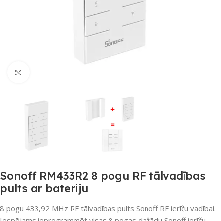
Noklikšķiniet, lai palielinātu
Sonoff RM433R2 8 pogu RF tālvadības
pults ar bateriju
8 pogu 433,92 MHz RF tālvadības pults Sonoff RF ierīču vadībai.
Iespējams ieprogrammēt visas 8 pogas dažādu Sonoff ierīču