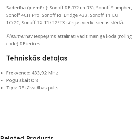
Saderība (piemēri):
Sonoff RF (R2 un R3), Sonoff Slampher,
Sonoff 4CH Pro, Sonoff RF Bridge 433, Sonoff T1 EU
1C/2C, Sonoff TX T1/T2/T3 sērijas viedie sienas slēdži.
Piezīme:
nav iespējams attālināti vadīt mainīgā koda (rolling
code) RF ierīces.
Tehniskās detaļas
Frekvence:
433,92 MHz
Pogu skaits:
8
Tips:
RF tālvadības pults
Related Products