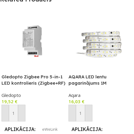
Gledopto Zigbee Pro 5-in-1
AQARA LED lentu
LED kontrolieris (Zigbee+RF)
pagarinājums 1M
12V-54V DC, saderīgs ar DIN
Gledopto
Aqara
sliediBee II, Hubitat
19,52
€
16,03
€
Elevation, Amazon Zigbee
vārtejām, Terncy (ar Apple
Home saderīgo) vārteju.
Pievienot Grozam
Pievienot Grozam
APLIKĀCIJA
APLIKĀCIJA
eWeLink