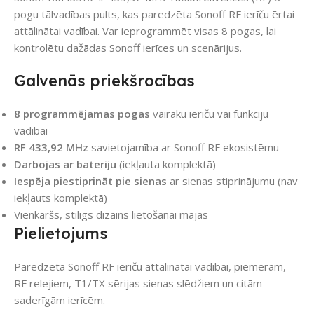
pogu tālvadības pults, kas paredzēta Sonoff RF ierīču ērtai
attālinātai vadībai. Var ieprogrammēt visas 8 pogas, lai
kontrolētu dažādas Sonoff ierīces un scenārijus.
Galvenās priekšrocības
8 programmējamas pogas
vairāku ierīču vai funkciju
vadībai
RF 433,92 MHz
savietojamība ar Sonoff RF ekosistēmu
Darbojas ar bateriju
(iekļauta komplektā)
Iespēja piestiprināt pie sienas
ar sienas stiprinājumu (nav
iekļauts komplektā)
Vienkāršs, stilīgs dizains lietošanai mājās
Pielietojums
Paredzēta Sonoff RF ierīču attālinātai vadībai, piemēram,
RF relejiem, T1/TX sērijas sienas slēdžiem un citām
saderīgām ierīcēm.