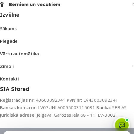
Bērniem un vecākiem
Izvēlne
Sākums
Piegāde
Vārtu automātika
Zīmoli
Kontakti
SIA Stared
Reģistrācijas nr:
43603092341
PVN nr:
LV43603092341
Bankas konta nr:
LV07UNLA0055003115031
Banka:
SEB AS
Juridiskā adrese:
Jelgava, Garozas iela 68 - 11, LV-3002