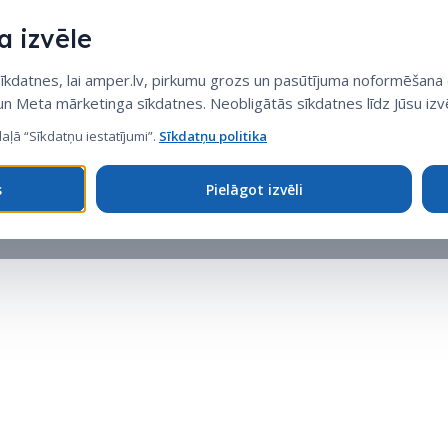
 izvēle
datnes, lai amper.lv, pirkumu grozs un pasūtījuma noformēšana d
 un Meta mārketinga sīkdatnes. Neobligātās sīkdatnes līdz Jūsu izvē
daļā “Sīkdatņu iestatījumi”.
Sīkdatņu politika
s
Pielāgot izvēli