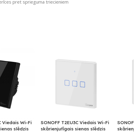
erīces pret sprieguma triecieniem
Viedais Wi-Fi
SONOFF T2EU3C Viedais Wi-Fi
SONOFF
sienas slēdzis
skārienjutīgais sienas slēdzis
skārien