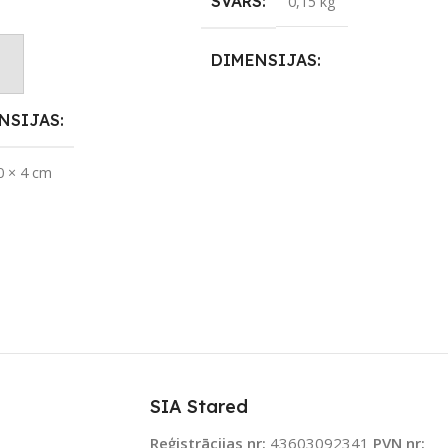
SVARS
0,15 kg
adību
DIMENSIJAS
not Grozam
1,45 × 0,9 × 0,34 cm
NSIJAS
APLIKĀCIJA
eWeLink
0 × 4 cm
ZĪMOLS
Sonoff
JAMS UZREIZ
Jā
SAVIENOJUMS
IZ PIEEJAMAIS
TS
RF uztvērējs
,
Wi-Fi
PIEEJAMS UZREIZ
Nē
SIA Stared
Reģistrācijas nr:
43603092341
PVN nr: