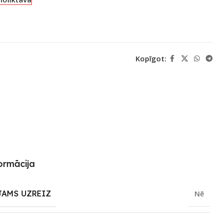
Kopīgot:
ormācija
JAMS UZREIZ
Nē