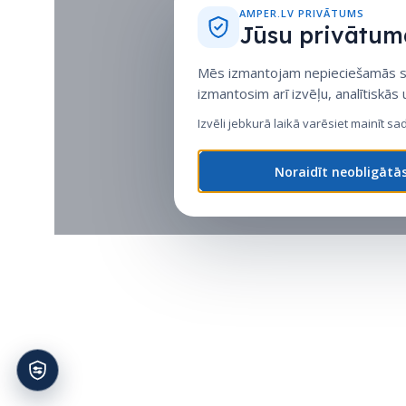
AMPER.LV PRIVĀTUMS
Jūsu privātuma
Mēs izmantojam nepieciešamās sīk
izmantosim arī izvēļu, analītiskās
Izvēli jebkurā laikā varēsiet mainīt sa
Noraidīt neobligātā