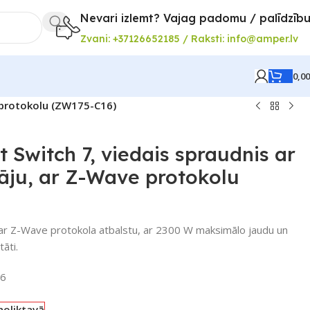
Nevari izlemt? Vajag padomu / palīdzīb
Zvani: +37126652185 / Raksti: info@amper.lv
0,0
e protokolu (ZW175-C16)
 Switch 7, viedais spraudnis ar
āju, ar Z-Wave protokolu
 ar Z-Wave protokola atbalstu, ar 2300 W maksimālo jaudu un
tāti.
6
noliktavā