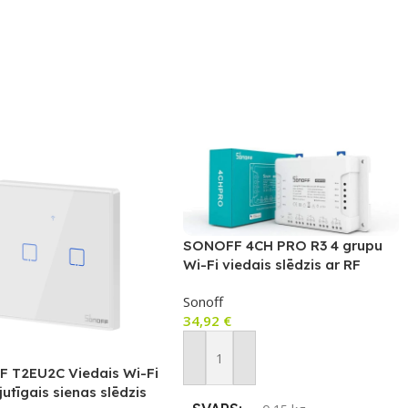
SONOFF 4CH PRO R3 4 grupu
Wi-Fi viedais slēdzis ar RF
vadību
Sonoff
34,92
€
Pievienot Grozam
 T2EU2C Viedais Wi-Fi
jutīgais sienas slēdzis