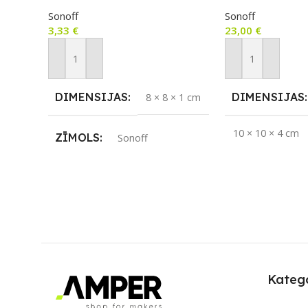
ar RF vadību
Sonoff
Sonoff
3,33
€
23,00
€
Pievienot Grozam
Pievienot Groza
DIMENSIJAS
DIMENSIJAS
8 × 8 × 1 cm
10 × 10 × 4 cm
ZĪMOLS
Sonoff
APLIKĀCIJA
PIEEJAMS UZREIZ
Jā
ZĪMOLS
So
UZREIZ PIEEJAMAIS
SKAITS
SAVIENOJUM
4
Katego
RF uztvērējs
,
Wi-