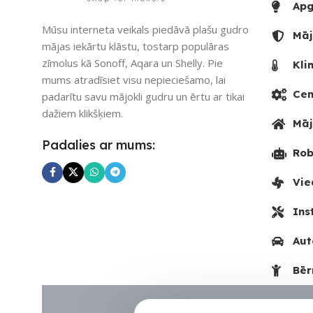
Apg
PIEEJAMS UZ
Mūsu interneta veikals piedāvā plašu gudro
Māj
mājas iekārtu klāstu, tostarp populāras
UZREIZ PIEE
zīmolus kā Sonoff, Aqara un Shelly. Pie
Kli
SKAITS
mums atradīsiet visu nepieciešamo, lai
Cen
padarītu savu mājokli gudru un ērtu ar tikai
dažiem klikšķiem.
Māj
Padalies ar mums:
Rob
Vie
Ins
Aut
Bēr