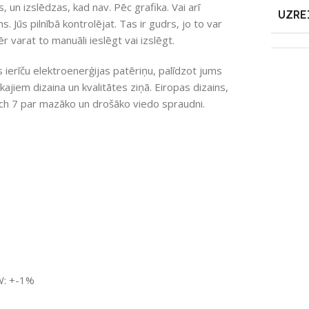
, un izslēdzas, kad nav. Pēc grafika. Vai arī
UZRE
. Jūs pilnībā kontrolējat. Tas ir gudrs, jo to var
r varat to manuāli ieslēgt vai izslēgt.
s ierīču elektroenerģijas patēriņu, palīdzot jums
kajiem dizaina un kvalitātes ziņā. Eiropas dizains,
itch 7 par mazāko un drošāko viedo spraudni.
W: +-1%