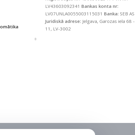
UZREIZ PIEEJAMAIS
LV43603092341
Bankas konta nr:
SKAITS
LV07UNLA0055003115031
Banka:
SEB AS
Juridiskā adrese:
Jelgava, Garozas iela 68 -
tomātika
11, LV-3002