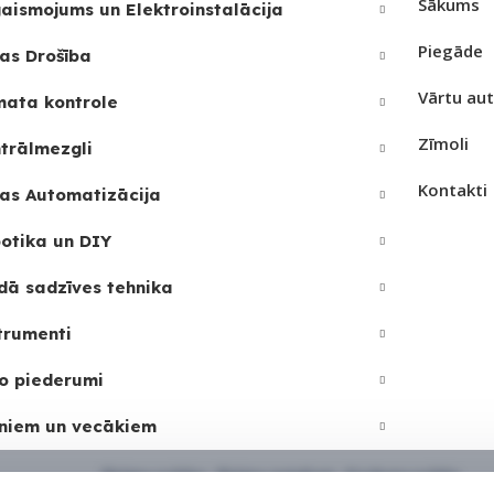
Sākums
aismojums un Elektroinstalācija
REIZ
PIEEJAMS UZREIZ
Nē
Jā
Piegāde
as Drošība
Vārtu au
JAMAIS
UZREIZ PIEEJAMAIS
mata kontrole
SKAITS
Zīmoli
trālmezgli
2
Kontakti
as Automatizācija
otika un DIY
dā sadzīves tehnika
trumenti
o piederumi
niem un vecākiem
Sīkdatņu politika
•
Sīkdatņu iestatījumi
•
Privātuma politika