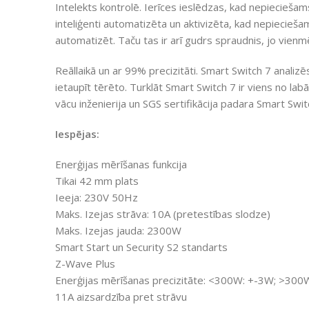
Intelekts kontrolē. Ierīces ieslēdzas, kad nepieciešams
inteliģenti automatizēta un aktivizēta, kad nepieciešams
automatizēt. Taču tas ir arī gudrs spraudnis, jo vienmē
Reāllaikā un ar 99% precizitāti. Smart Switch 7 analizē
ietaupīt tērēto. Turklāt Smart Switch 7 ir viens no labā
vācu inženierija un SGS sertifikācija padara Smart Sw
Iespējas:
Enerģijas mērīšanas funkcija
Tikai 42 mm plats
Ieeja: 230V 50Hz
Maks. Izejas strāva: 10A (pretestības slodze)
Maks. Izejas jauda: 2300W
Smart Start un Security S2 standarts
Z-Wave Plus
Enerģijas mērīšanas precizitāte: <300W: +-3W; >300
11A aizsardzība pret strāvu