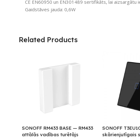
CE EN60950 un EN301489 sertifikāts, lai aizsargātu i
Gaidstāves jauda: 0,6W
Related Products
SONOFF RM433 BASE — RM433
SONOFF T3EU1C 
attālās vadības turētājs
skārienjutīgais 