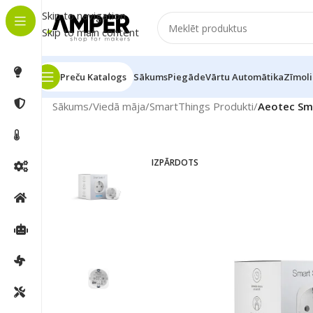
Skip to navigation
Skip to main content
Preču Katalogs
Sākums
Piegāde
Vārtu Automātika
Zīmoli
Sākums
/
Viedā māja
/
SmartThings Produkti
/
Aeotec Sma
IZPĀRDOTS