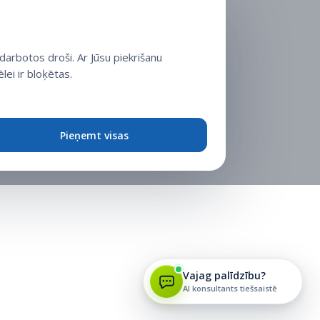
arbotos droši. Ar Jūsu piekrišanu
lei ir bloķētas.
Pieņemt visas
Vajag palīdzību?
AI konsultants tiešsaistē