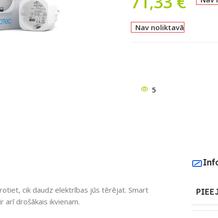
71,33
€
Nav noliktavā
5
ātu
Inf
rotiet, cik daudz elektrības jūs tērējat. Smart
PIEE
r arī drošākais ikvienam.