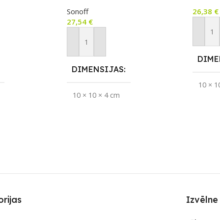
ar RF vadību
ar RF v
Sonoff
26,38
€
27,54
€
Pievie
m
Pievienot Grozam
DIME
DIMENSIJAS
10 × 1
10 × 10 × 4 cm
PIEE
APLIKĀCIJA
eWeLink
eWeLink
UZRE
ZĪMOLS
noff
Sonoff
SKAI
6
S
SAVIENOJUMS
rijas
Izvēlne
Fi
RF raidītājs