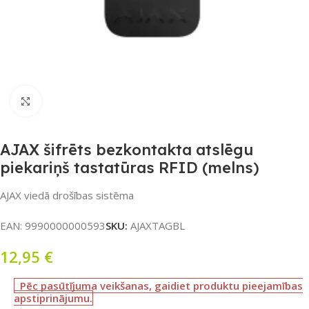
Noklikšķiniet, lai palielinātu
AJAX šifrēts bezkontakta atslēgu
piekariņš tastatūras RFID (melns)
AJAX viedā drošības sistēma
EAN:
9990000000593
SKU:
AJAXTAGBL
12,95
€
Pēc pasūtījuma veikšanas, gaidiet produktu pieejamības
apstiprinājumu.