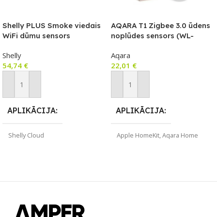
Shelly PLUS Smoke viedais
AQARA T1 Zigbee 3.0 ūdens
WiFi dūmu sensors
noplūdes sensors (WL-
S02D)
Shelly
Aqara
54,74
€
22,01
€
Pievienot Grozam
Pievienot Grozam
APLIKĀCIJA
APLIKĀCIJA
Shelly Cloud
Apple HomeKit
,
Aqara Home
ZĪMOLS
ZĪMOLS
Shelly
Aqara
SAVIENOJUMS
SAVIENOJUMS
Wi-Fi
ZigBee