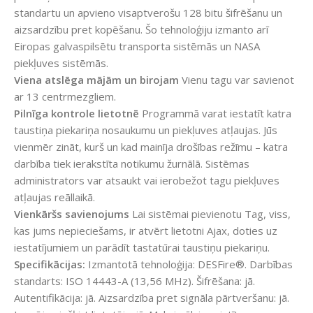
standartu un apvieno visaptverošu 128 bitu šifrēšanu un
aizsardzību pret kopēšanu. Šo tehnoloģiju izmanto arī
Eiropas galvaspilsētu transporta sistēmās un NASA
piekļuves sistēmās.
Viena atslēga mājām un birojam
Vienu tagu var savienot
ar 13 centrmezgliem.
Pilnīga kontrole lietotnē
Programmā varat iestatīt katra
taustiņa piekariņa nosaukumu un piekļuves atļaujas. Jūs
vienmēr zināt, kurš un kad mainīja drošības režīmu – katra
darbība tiek ierakstīta notikumu žurnālā. Sistēmas
administrators var atsaukt vai ierobežot tagu piekļuves
atļaujas reāllaikā.
Vienkāršs savienojums
Lai sistēmai pievienotu Tag, viss,
kas jums nepieciešams, ir atvērt lietotni Ajax, doties uz
iestatījumiem un parādīt tastatūrai taustiņu piekariņu.
Specifikācijas:
Izmantotā tehnoloģija: DESFire®. Darbības
standarts: ISO 14443-A (13,56 MHz). Šifrēšana: jā.
Autentifikācija: jā. Aizsardzība pret signāla pārtveršanu: jā.