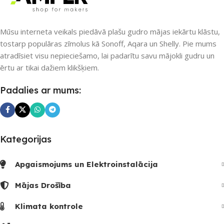
PIEEJAMS UZREIZ
PIEEJAMS UZREIZ
Jā
Nē
Mūsu interneta veikals piedāvā plašu gudro mājas iekārtu klāstu,
UZREIZ PIEEJAMAIS
SKAITS
tostarp populāras zīmolus kā Sonoff, Aqara un Shelly. Pie mums
atradīsiet visu nepieciešamo, lai padarītu savu mājokli gudru un
UZREIZ PIEEJAMAIS
SKAITS
ērtu ar tikai dažiem klikšķiem.
2
Padalies ar mums:
Kategorijas
Apgaismojums un Elektroinstalācija
Mājas Drošība
Klimata kontrole