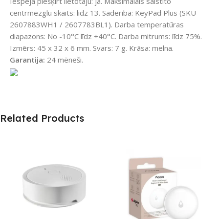
Iespēja piešķirt lietotāju: jā. Maksimālais saistīto
centrmezglu skaits: līdz 13. Saderība: KeyPad Plus (SKU
2607883WH1 / 2607783BL1). Darba temperatūras
diapazons: No -10°C līdz +40°C. Darba mitrums: līdz 75%.
Izmērs: 45 x 32 x 6 mm. Svars: 7 g. Krāsa: melna.
Garantija:
24 mēneši.
Related Products