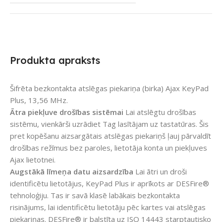
Produkta apraksts
Šifrēta bezkontakta atslēgas piekariņa (birka) Ajax KeyPad
Plus, 13,56 MHz.
Ātra piekļuve drošības sistēmai
Lai atslēgtu drošības
sistēmu, vienkārši uzrādiet Tag lasītājam uz tastatūras. Šis
pret kopēšanu aizsargātais atslēgas piekariņš ļauj pārvaldīt
drošības režīmus bez paroles, lietotāja konta un piekļuves
Ajax lietotnei.
Augstākā līmeņa datu aizsardzība
Lai ātri un droši
identificētu lietotājus, KeyPad Plus ir aprīkots ar DESFire®
tehnoloģiju. Tas ir savā klasē labākais bezkontakta
risinājums, lai identificētu lietotāju pēc kartes vai atslēgas
piekariņas. DESFire® ir balstīta uz ISO 14443 starptautisko