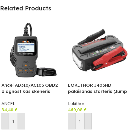
Related Products
Ancel AD310/AC103 OBD2
LOKITHOR J403HD
diagnostikas skeneris
palaišanas starteris (Jump
Starter) 12V, 64 000 mAh
ANCEL
Lokithor
(236,8 Wh), 10 000 A
34,40
€
469,08
€
Pievienot Grozam
Pievienot Grozam