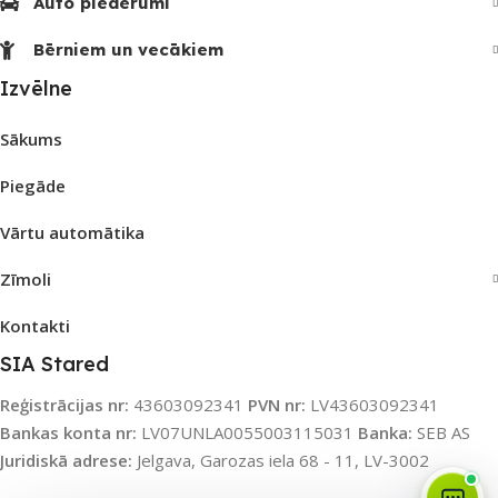
Auto piederumi
Bērniem un vecākiem
Izvēlne
Sākums
Piegāde
Vārtu automātika
Zīmoli
Kontakti
SIA Stared
Reģistrācijas nr:
43603092341
PVN nr:
LV43603092341
Bankas konta nr:
LV07UNLA0055003115031
Banka:
SEB AS
Juridiskā adrese:
Jelgava, Garozas iela 68 - 11, LV-3002