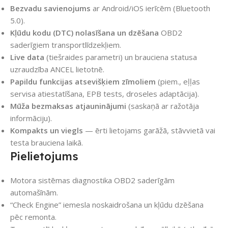
Bezvadu savienojums
ar Android/iOS ierīcēm (Bluetooth
5.0).
Kļūdu kodu (DTC) nolasīšana un dzēšana
OBD2
saderīgiem transportlīdzekļiem.
Live data
(tiešraides parametri) un brauciena statusa
uzraudzība ANCEL lietotnē.
Papildu funkcijas atsevišķiem zīmoliem
(piem., eļļas
servisa atiestatīšana, EPB tests, droseles adaptācija).
Mūža bezmaksas atjauninājumi
(saskaņā ar ražotāja
informāciju).
Kompakts un viegls
— ērti lietojams garāžā, stāvvietā vai
testa brauciena laikā.
Pielietojums
Motora sistēmas diagnostika OBD2 saderīgām
automašīnām.
“Check Engine” iemesla noskaidrošana un kļūdu dzēšana
pēc remonta.