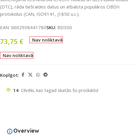
(DTC), rāda tiešraides datus un atbalsta populāros OBDII
protokolus (CAN, ISO9141, J1850 u.c.).
EAN:
0602938441780
SKU:
BD300
73,75
€
Nav noliktavā
Nav noliktavā
Kopīgot:
14
Cilvēki, kas tagad skatās šo produktu!
Overview