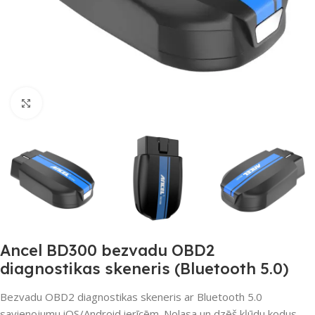
Noklikšķiniet, lai palielinātu
Ancel BD300 bezvadu OBD2
diagnostikas skeneris (Bluetooth 5.0)
Bezvadu OBD2 diagnostikas skeneris ar Bluetooth 5.0
savienojumu iOS/Android ierīcēm. Nolasa un dzēš kļūdu kodus