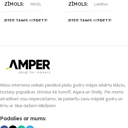
ZĪMOLS
ZĪMOLS
ANCEL
Lokithor
PIEEJAMS UZREIZ
PIEEJAMS UZREIZ
Nē
Nē
UZREIZ PIEEJAMAIS
UZREIZ PIEEJAMAIS
SKAITS
SKAITS
Mūsu interneta veikals piedāvā plašu gudro mājas iekārtu klāstu,
tostarp populāras zīmolus kā Sonoff, Aqara un Shelly. Pie mums
atradīsiet visu nepieciešamo, lai padarītu savu mājokli gudru un
ērtu ar tikai dažiem klikšķiem.
Padalies ar mums: