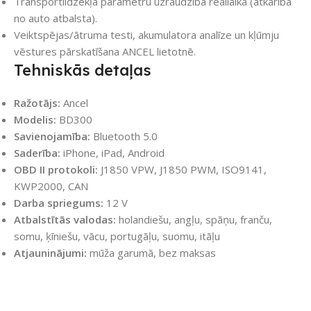
Transportlīdzekļa parametru uzraudzība reāllaikā (atkarībā
no auto atbalsta).
Veiktspējas/ātruma testi, akumulatora analīze un kļūmju
vēstures pārskatīšana ANCEL lietotnē.
Tehniskās detaļas
Ražotājs:
Ancel
Modelis:
BD300
Savienojamība:
Bluetooth 5.0
Saderība:
iPhone, iPad, Android
OBD II protokoli:
J1850 VPW, J1850 PWM, ISO9141,
KWP2000, CAN
Darba spriegums:
12 V
Atbalstītās valodas:
holandiešu, angļu, spāņu, franču,
somu, ķīniešu, vācu, portugāļu, suomu, itāļu
Atjauninājumi:
mūža garumā, bez maksas