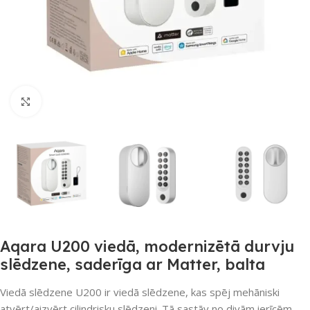
Noklikšķiniet, lai palielinātu
Aqara U200 viedā, modernizētā durvju
slēdzene, saderīga ar Matter, balta
Viedā slēdzene U200 ir viedā slēdzene, kas spēj mehāniski
atvērt/aizvērt cilindrisku slēdzeni. Tā sastāv no divām ierīcēm –