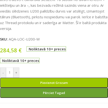
iekštelpu un āra –, kas bezvadu režīmā sazinās viena ar otru. Ar
viedās slēdzenes U200 palīdzību durvis var atslēgt, izmantojot
tālruni (Bluetooth), pirkstu nospiedumu vai paroli. Ierīce ir balstīta
uz Thread protokolu un ir saderīga ar Matter. Šī ir baltā produkta
versija.
SKU:
AQA-LOC-U200-W
284,58
€
Noliktavā 10+ preces
Noliktavā 10+ preces
-
+
Pievienot Grozam
Pērciet Tagad