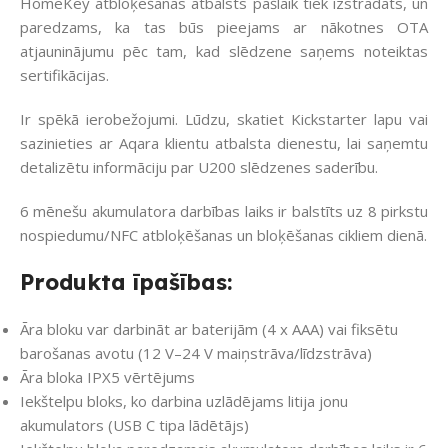
HomeKey atbloķēšanas atbalsts pašlaik tiek izstrādāts, un
paredzams, ka tas būs pieejams ar nākotnes OTA
atjauninājumu pēc tam, kad slēdzene saņems noteiktas
sertifikācijas.
Ir spēkā ierobežojumi. Lūdzu, skatiet Kickstarter lapu vai
sazinieties ar Aqara klientu atbalsta dienestu, lai saņemtu
detalizētu informāciju par U200 slēdzenes saderību.
6 mēnešu akumulatora darbības laiks ir balstīts uz 8 pirkstu
nospiedumu/NFC atbloķēšanas un bloķēšanas cikliem dienā.
Produkta īpašības:
Āra bloku var darbināt ar baterijām (4 x AAA) vai fiksētu
barošanas avotu (12 V–24 V maiņstrāva/līdzstrāva)
Āra bloka IPX5 vērtējums
Iekštelpu bloks, ko darbina uzlādējams litija jonu
akumulators (USB C tipa lādētājs)