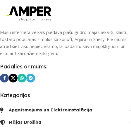
Nē
PIEEJAMS UZREIZ
UZREIZ PIEEJAMAIS
Nē
Mūsu interneta veikals piedāvā plašu gudro mājas iekārtu klāstu,
SKAITS
tostarp populāras zīmolus kā Sonoff, Aqara un Shelly. Pie mums
atradīsiet visu nepieciešamo, lai padarītu savu mājokli gudru un
UZREIZ PIEEJAMAIS
ērtu ar tikai dažiem klikšķiem.
SKAITS
Padalies ar mums:
Kategorijas
Apgaismojums un Elektroinstalācija
Mājas Drošība