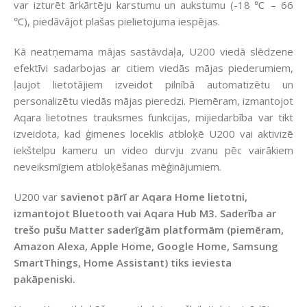
var izturēt ārkārtēju karstumu un aukstumu (-18 ℃ – 66
℃), piedāvājot plašas pielietojuma iespējas.
Kā neatņemama mājas sastāvdaļa, U200 viedā slēdzene
efektīvi sadarbojas ar citiem viedās mājas piederumiem,
ļaujot lietotājiem izveidot pilnībā automatizētu un
personalizētu viedās mājas pieredzi. Piemēram, izmantojot
Aqara lietotnes trauksmes funkcijas, mijiedarbība var tikt
izveidota, kad ģimenes loceklis atbloķē U200 vai aktivizē
iekštelpu kameru un video durvju zvanu pēc vairākiem
neveiksmīgiem atbloķēšanas mēģinājumiem.
U200 var
savienot pārī ar Aqara Home lietotni,
izmantojot Bluetooth vai Aqara Hub M3. Saderība ar
trešo pušu Matter saderīgām platformām (piemēram,
Amazon Alexa, Apple Home, Google Home, Samsung
SmartThings, Home Assistant) tiks ieviesta
pakāpeniski.