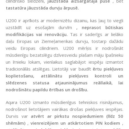
cilindrisko slēdzeni,
jāuzstāda aizsargātajā pusē
, bet
tastatūra
jāuzstāda durvju ārpusē.
U200 ir aprīkots ar modernizētu dizainu, kas ļauj to viegli
uzstādīt uz esošajām durvīm
, neprasot būtiskas
modifikācijas vai renovāciju.
Tas ir saderīgs ar lielāko
daļu Eiropas un Ziemeļamerikas durvju, tostarp dažādu
veidu Eiropas cilindriem. U200 mērķis ir nodrošināt
mūsdienīgu bezatslēgu dzīvesveidu plašam māju īpašnieku
un īrnieku lokam, vienlaikus saglabājot iespēju izmantot
tradicionālās atslēgas. Lietotāji var baudīt
ērtu piekļuves
koplietošanu, attālinātu piekļuves kontroli un
slēdzenes statusa atjauninājumus reāllaikā, lai
nodrošinātu papildu ērtības un drošību.
Aqara U200 izmanto mūsdienīgus tehniskos risinājumus,
nodrošinot lietotājiem vairākas drošas piekļuves iespējas.
Durvis var
atvērt ar pirkstu nospiedumiem (līdz 50
shēmām)
,
vienreizējiem un atkārtotiem PIN kodiem
,