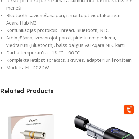
Iekštelpu bloka paredzamais akumulatora darbības laiks ir 6
mēneši
Bluetooth savienošana pārī, izmantojot viedtālruni vai
Aqara Hub M3
Komunikācijas protokoli: Thread, Bluetooth, NFC
Atbloķēšana, izmantojot paroli, pirkstu nospiedumu,
viedtālruni (Bluetooth), balss palīgus vai Aqara NFC karti
Darba temperatūra: -18 ℃ – 66 ℃
Komplektā ietilpst apraksts, skrūves, adapteri un kronšteini
Modelis: EL-D02DW
Related Products