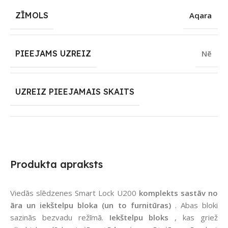
ZĪMOLS
Aqara
PIEEJAMS UZREIZ
Nē
UZREIZ PIEEJAMAIS SKAITS
Produkta apraksts
Viedās slēdzenes Smart Lock U200
komplekts sastāv no
āra un iekštelpu bloka (un to furnitūras)
. Abas bloki
sazinās bezvadu režīmā.
Iekštelpu bloks
, kas griež