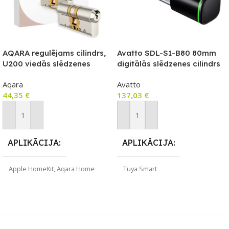
AQARA regulējams cilindrs,
Avatto SDL-S1-B80 80mm
U200 viedās slēdzenes
digitālās slēdzenes cilindrs
piederums (AL-D01D)
Melns
Aqara
Avatto
44,35
€
137,03
€
Pievienot Grozam
Pievienot Grozam
APLIKĀCIJA
APLIKĀCIJA
Apple HomeKit
,
Aqara Home
Tuya Smart
ZĪMOLS
ZĪMOLS
Aqara
Avatto
PIEEJAMS UZREIZ
SAVIENOJUMS
Wi-Fi