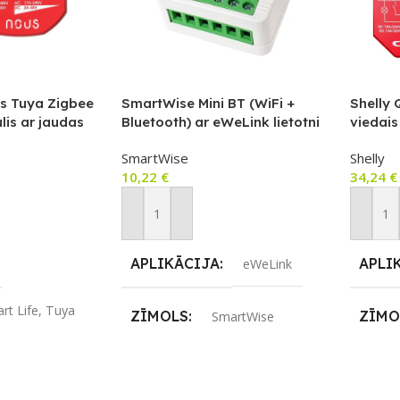
s Tuya Zigbee
SmartWise Mini BT (WiFi +
Shelly
lis ar jaudas
Bluetooth) ar eWeLink lietotni
viedais
ža ieeju,
saderīgs viedais relejs (16A),
jaudas
SmartWise
Shelly
atbalsta vadu un bezvadu
protok
10,22
€
34,24
€
Bluetooth slēdžus
m
Pievienot Grozam
Pievie
APLIKĀCIJA
APLI
eWeLink
rt Life
,
Tuya
ZĪMOLS
ZĪMO
SmartWise
SAVIENOJUMS
SAVI
us