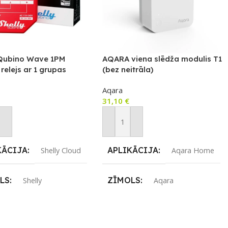
 Qubino Wave 1PM
AQARA viena slēdža modulis T1
 relejs ar 1 grupas
(bez neitrāla)
 mērītāju ar Z-Wave
Aqara
olu
31,10
€
not Grozam
Pievienot Grozam
KĀCIJA
APLIKĀCIJA
Shelly Cloud
Aqara Home
LS
ZĪMOLS
Shelly
Aqara
ENOJUMS
SAVIENOJUMS
Z-Wave
ZigBee