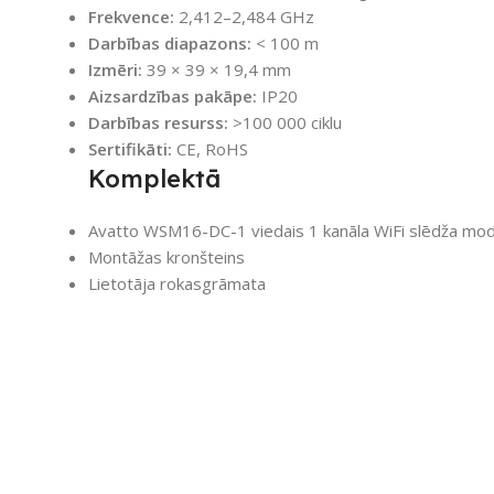
Frekvence:
2,412–2,484 GHz
Darbības diapazons:
< 100 m
Izmēri:
39 × 39 × 19,4 mm
Aizsardzības pakāpe:
IP20
Darbības resurss:
>100 000 ciklu
Sertifikāti:
CE, RoHS
Komplektā
Avatto WSM16-DC-1 viedais 1 kanāla WiFi slēdža mod
Montāžas kronšteins
Lietotāja rokasgrāmata