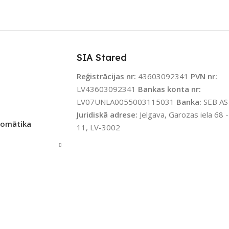
JAMS UZREIZ
PIEEJAMS UZREIZ
Nē
Nē
IZ PIEEJAMAIS
UZREIZ PIEEJAMAIS
TS
SKAITS
SIA Stared
Reģistrācijas nr:
43603092341
PVN nr:
LV43603092341
Bankas konta nr:
LV07UNLA0055003115031
Banka:
SEB AS
Juridiskā adrese:
Jelgava, Garozas iela 68 -
tomātika
11, LV-3002