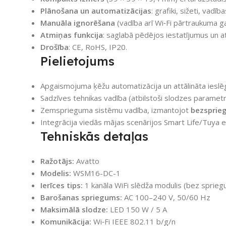
Plānošana un automatizācijas
: grafiki, sižeti, vadī
Manuāla ignorēšana
(vadība arī Wi‑Fi pārtraukuma g
Atmiņas funkcija
: saglabā pēdējos iestatījumus un 
Drošība
: CE, RoHS, IP20.
Pielietojums
Apgaismojuma ķēžu automatizācija un attālināta ieslē
Sadzīves tehnikas vadība (atbilstoši slodzes parametr
Zemsprieguma sistēmu vadība, izmantojot
bezsprie
Integrācija viedās mājas scenārijos Smart Life/Tuya 
Tehniskās detaļas
Ražotājs:
Avatto
Modelis:
WSM16-DC-1
Ierīces tips:
1 kanāla WiFi slēdža modulis (bez sprieg
Barošanas spriegums:
AC 100–240 V, 50/60 Hz
Maksimālā slodze:
LED 150 W / 5 A
Komunikācija:
Wi‑Fi IEEE 802.11 b/g/n