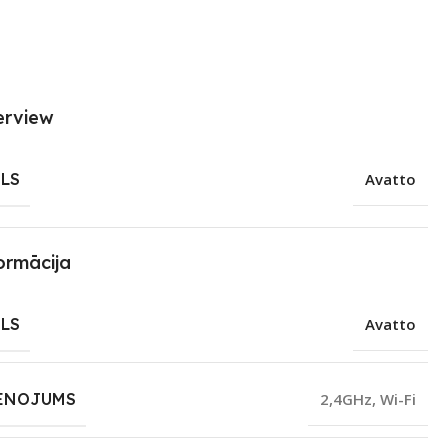
erview
LS
Avatto
ormācija
LS
Avatto
ENOJUMS
2,4GHz
,
Wi-Fi