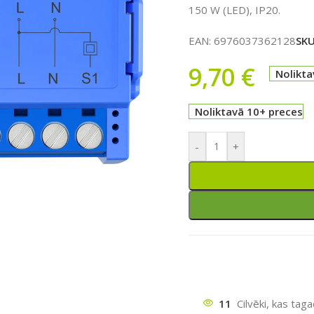
150 W (LED), IP20.
EAN:
6976037362128
SK
9,70
€
Nolikta
Noliktavā 10+ preces
-
+
ātu
11
Cilvēki, kas tag