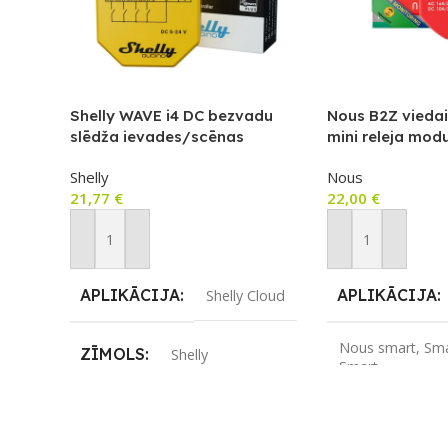
Shelly WAVE i4 DC bezvadu
Nous B2Z viedai
slēdža ievades/scēnas
mini releja modu
kontrolieris
mērītāju un slēd
Shelly
Nous
1 grupa
21,77
€
22,00
€
Pievienot Grozam
Pievienot Groza
APLIKĀCIJA
APLIKĀCIJA
Shelly Cloud
Nous smart
,
Sma
ZĪMOLS
Shelly
Smart
SAVIENOJUMS
Z-Wave
ZĪMOLS
No