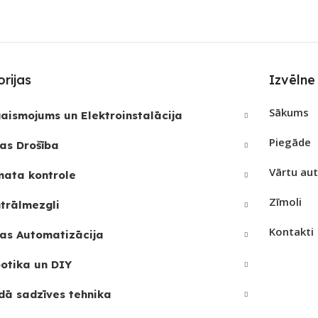
Bluetooth
,
Wi-Fi
PIEE
S
ZigBee
PIEEJAMS UZREIZ
Nē
UZRE
REIZ
Nē
SKAI
rijas
Izvēlne
UZREIZ PIEEJAMAIS
JAMAIS
SKAITS
Sākums
aismojums un Elektroinstalācija
Piegāde
as Drošība
Vārtu au
mata kontrole
Zīmoli
trālmezgli
Kontakti
as Automatizācija
otika un DIY
dā sadzīves tehnika