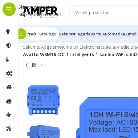
Skip to navigation
Skip to main content
Preču Katalogs
Sākums
Piegāde
Vārtu Automātika
Zīmoli
Sākums
/
Apgaismojums un Elektroinstalācija
/
Viedie Slē
Avatto WSM16-DC-1 inteliģents 1 kanāla WiFi slēd