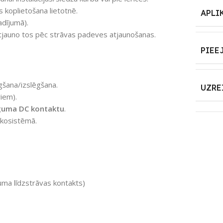
bas koplietošana lietotnē.
APLI
adījumā).
atjauno tos pēc strāvas padeves atjaunošanas.
PIEE
gšana/izslēgšana.
UZRE
iem).
guma DC kontaktu
.
ekosistēmā.
uma līdzstrāvas kontakts)