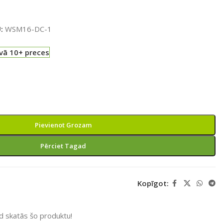
U:
WSM16-DC-1
vā 10+ preces
Pievienot Grozam
Pērciet Tagad
Kopīgot:
ad skatās šo produktu!