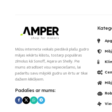
PIEEJAMS UZREIZ
Nē
SAVIENOJUM
UZREIZ PIEEJAMAIS
PIEEJAMS UZ
SKAITS
Katego
UZREIZ PIEE
Apg
SKAITS
Mūsu interneta veikals piedāvā plašu gudro
Māj
mājas iekārtu klāstu, tostarp populāras
zīmolus kā Sonoff, Aqara un Shelly. Pie
Kli
mums atradīsiet visu nepieciešamo, lai
Cen
padarītu savu mājokli gudru un ērtu ar tikai
dažiem klikšķiem.
Māj
Padalies ar mums:
Rob
Vie