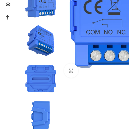
Noklikšķiniet, lai palielin