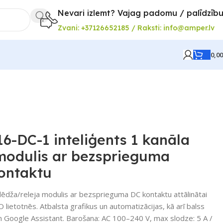
Nevari izlemt? Vajag padomu / palīdzīb
Zvani: +37126652185 / Raksti: info@amper.lv
0,0
-DC-1 inteliģents 1 kanāla
modulis ar bezsprieguma
kontaktu
lēdža/releja modulis ar bezsprieguma DC kontaktu attālinātai
lietotnēs. Atbalsta grafikus un automatizācijas, kā arī balss
 Google Assistant. Barošana: AC 100–240 V, max slodze: 5 A /