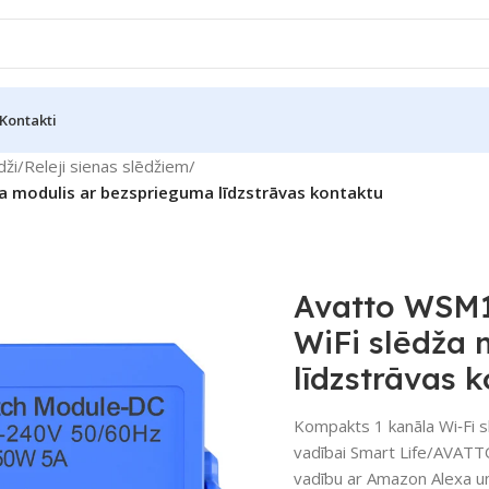
Kontakti
dži
/
Releji sienas slēdžiem
/
ža modulis ar bezsprieguma līdzstrāvas kontaktu
Avatto WSM16
WiFi slēdža 
līdzstrāvas 
Kompakts 1 kanāla Wi‑Fi s
vadībai Smart Life/AVATTO 
vadību ar Amazon Alexa un