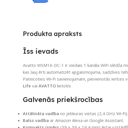
Produkta apraksts
Īss ievads
Avatto WSM16-DC-1 ir viedais 1 kanāla WiFi slēdža m
kas ļauj ērti automatizēt apgaismojuma, sadzīves te
Pateicoties Wi‑Fi savienojumam, pievienotās ierīces va
Life
vai
AVATTO
lietotni.
Galvenās priekšrocības
Attālināta vadība
no jebkuras vietas (2,4 GHz Wi‑Fi).
Balss vadība
ar Amazon Alexa un Google Assistant.
Kompakts izmērs
(39 × 39 × 19,4 mm) ērtai uzstādīšan