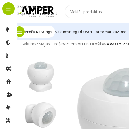
Skip to navigation
Skip to main content
Preču Katalogs
Sākums
Piegāde
Vārtu Automātika
Zīmoli
Sākums
/
Mājas Drošība
/
Sensori un Drošība
/
Avatto ZMS