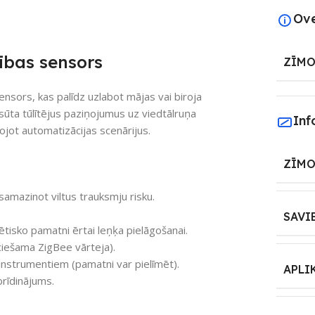
Ov
ības sensors
ZĪMO
nsors, kas palīdz uzlabot mājas vai biroja
sūta tūlītējus paziņojumus uz viedtālruņa
Inf
ntojot automatizācijas scenārijus.
ZĪMO
samazinot viltus trauksmju risku.
SAVI
tisko pamatni ērtai leņķa pielāgošanai.
ciešama ZigBee vārteja).
 instrumentiem (pamatni var pielīmēt).
APLI
rīdinājums.