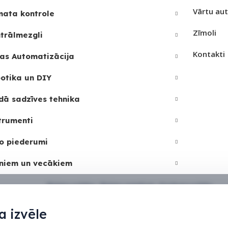
Vārtu au
mata kontrole
Zīmoli
trālmezgli
Kontakti
as Automatizācija
otika un DIY
dā sadzīves tehnika
trumenti
o piederumi
niem un vecākiem
Sīkdatņu politika
•
Sīkdatņu iestatījumi
•
Privātuma politika
 izvēle