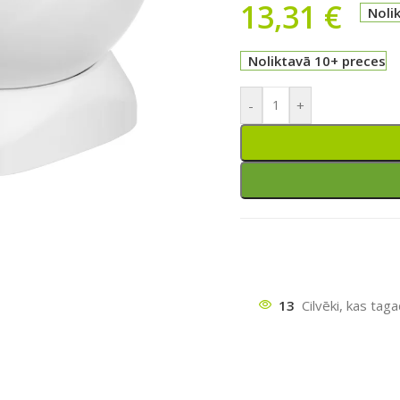
13,31
€
Noli
Noliktavā 10+ preces
-
+
ātu
13
Cilvēki, kas tag