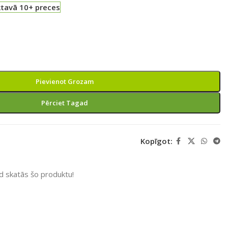
ktavā 10+ preces
Pievienot Grozam
Pērciet Tagad
Kopīgot:
ad skatās šo produktu!