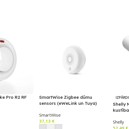
e Pro R2 RF
SmartWise Zigbee dūmu
IZPĀRD
sensors (eWeLink un Tuya)
Shelly 
kustība
SmartWise
temper
37,13
€
Shelly
52,49
€