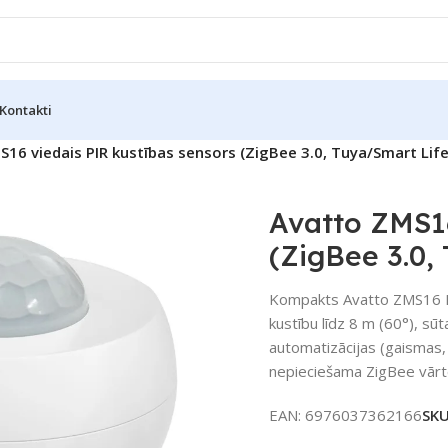
Kontakti
16 viedais PIR kustības sensors (ZigBee 3.0, Tuya/Smart Life
Avatto ZMS16
(ZigBee 3.0,
Kompakts Avatto ZMS16 PI
kustību līdz 8 m (60°), sū
automatizācijas (gaismas,
nepieciešama ZigBee vārt
EAN:
6976037362166
SK