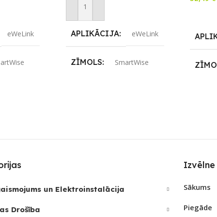
m
Pievienot Grozam
Lasīt V
APLIKĀCIJA
eWeLink
eWeLink
APLI
ZĪMOLS
artWise
SmartWise
ZĪMO
S
SAVIENOJUMS
ZigBee
SAVI
PIEEJAMS UZREIZ
Jā
PIEE
REIZ
Jā
UZREIZ PIEEJAMAIS
UZRE
SKAITS
SKAI
rijas
Izvēlne
JAMAIS
5
Sākums
aismojums un Elektroinstalācija
Piegāde
as Drošība