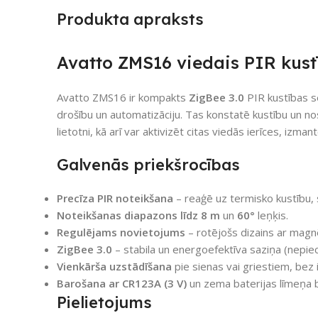
Produkta apraksts
Avatto ZMS16 viedais PIR kust
Avatto ZMS16 ir kompakts
ZigBee 3.0
PIR kustības se
drošību un automatizāciju. Tas konstatē kustību un no
lietotni, kā arī var aktivizēt citas viedās ierīces, izma
Galvenās priekšrocības
Precīza PIR noteikšana
– reaģē uz termisko kustību, 
Noteikšanas diapazons līdz 8 m
un
60°
leņķis.
Regulējams novietojums
– rotējošs dizains ar magnē
ZigBee 3.0
– stabila un energoefektīva saziņa (nepie
Vienkārša uzstādīšana
pie sienas vai griestiem, bez
Barošana ar CR123A (3 V)
un zema baterijas līmeņa b
Pielietojums