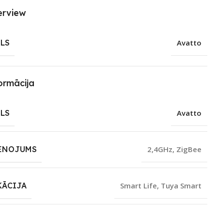
erview
LS
Avatto
ormācija
LS
Avatto
ENOJUMS
2,4GHz
,
ZigBee
KĀCIJA
Smart Life
,
Tuya Smart