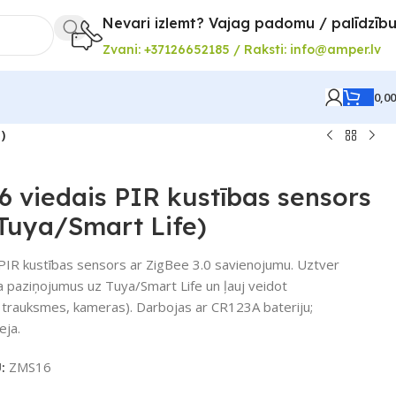
Nevari izlemt? Vajag padomu / palīdzīb
Zvani: +37126652185 / Raksti: info@amper.lv
0,0
)
 viedais PIR kustības sensors
 Tuya/Smart Life)
R kustības sensors ar ZigBee 3.0 savienojumu. Uztver
ta paziņojumus uz Tuya/Smart Life un ļauj veidot
 trauksmes, kameras). Darbojas ar CR123A bateriju;
eja.
U:
ZMS16