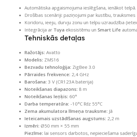
Automātiska apgaismojuma ieslēgšana, ienākot telpā.
Drošības scenāriji: paziņojumi par kustību, trauksmes
Koridoru, ieeju, durvju zonu un telpu uzraudzība (iet
Integrācija ar
Tuya
ekosistēmu un
Smart Life
automat
Tehniskās detaļas
Ražotājs:
Avatto
Modelis:
ZMS16
Bezvadu tehnoloģija:
ZigBee 3.0
Pārraides frekvence:
2,4 GHz
Barošana:
3 V (CR123A baterija)
Noteikšanas diapazons:
8 m
Noteikšanas leņķis:
60°
Darba temperatūra:
-10°C līdz 55°C
Zema akumulatora līmeņa trauksme:
Jā
Ieteicamais uzstādīšanas augstums:
2,2 m
Izmēri:
Ø50 mm × 55 mm
Piezīme:
lai sensors darbotos, nepieciešama saderī