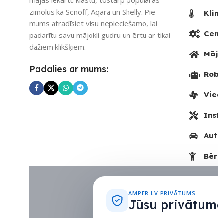
zīmolus kā Sonoff, Aqara un Shelly. Pie
Kli
mums atradīsiet visu nepieciešamo, lai
Cen
padarītu savu mājokli gudru un ērtu ar tikai
dažiem klikšķiem.
Māj
Padalies ar mums:
Rob
Vie
Ins
Aut
Bēr
AMPER.LV PRIVĀTUMS
Jūsu privātuma