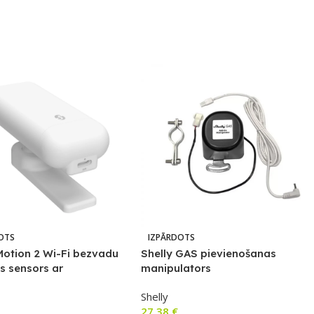
OTS
IZPĀRDOTS
Motion 2 Wi-Fi bezvadu
Shelly GAS pievienošanas
s sensors ar
manipulators
atūras un luksa sensoru
Shelly
27,38
€