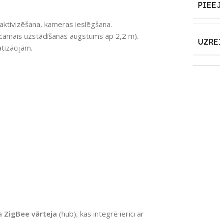
PIEE
 aktivizēšana, kameras ieslēgšana.
eicamais uzstādīšanas augstums ap 2,2 m).
UZRE
izācijām.
ga
ZigBee vārteja
(hub), kas integrē ierīci ar