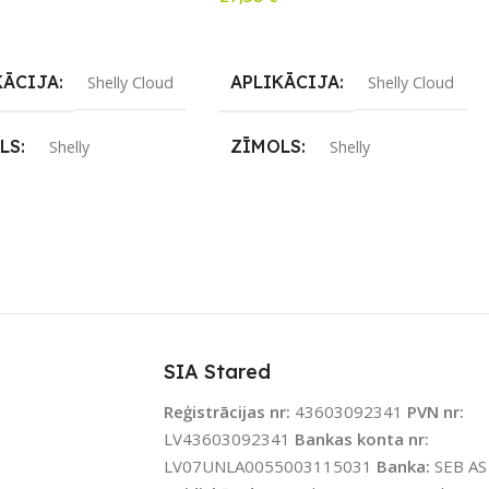
airāk
Lasīt Vairāk
KĀCIJA
APLIKĀCIJA
Shelly Cloud
Shelly Cloud
LS
ZĪMOLS
Shelly
Shelly
ENOJUMS
SAVIENOJUMS
Wi-Fi
Wi-Fi
JAMS UZREIZ
PIEEJAMS UZREIZ
Nē
Nē
IZ PIEEJAMAIS
UZREIZ PIEEJAMAIS
TS
SKAITS
SIA Stared
Reģistrācijas nr:
43603092341
PVN nr:
LV43603092341
Bankas konta nr:
LV07UNLA0055003115031
Banka:
SEB AS