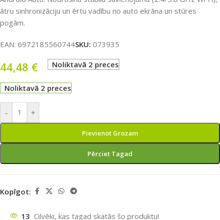
ātru sinhronizāciju un ērtu vadību no auto ekrāna un stūres
pogām.
EAN:
6972185560744
SKU:
073935
44,48
€
Noliktavā 2 preces
Noliktavā 2 preces
-
+
Pievienot Grozam
Pērciet Tagad
Kopīgot:
13
Cilvēki, kas tagad skatās šo produktu!