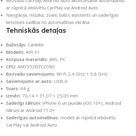
Bezvadu CarPlay/Android Auto aktivizēšanai automašīnās
ar rūpnīcā iebūvētu CarPlay vai Android Auto.
Navigācija, mūzika, zvani, balss asistents un saderīgas
lietotnes vadībai no automašīnas ekrāna.
Tehniskās detaļas
Ražotājs:
Carlinkit
Modelis:
AIR X1
Korpusa materiāls:
ABS, PC
CPU:
AM3352BZCZD80
Bezvadu savienojums:
Wi‑Fi 2,4 GHz + 5,8 GHz
Savienojums ar auto:
USB-A
Svars:
64 g
Izmēri:
70,14 × 31,07 × 25,05 mm
Saderīgi tālruņi:
iPhone 6 un jaunāki (iOS 10+), Android
tālruņi ar Android 11.0+
Saderīgas automašīnas:
modeļi ar rūpnīcā iebūvētu
CarPlay vai Android Auto