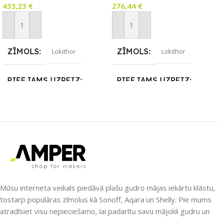
433,23
€
276,44
€
Pievienot Grozam
Pievienot Grozam
ZĪMOLS
ZĪMOLS
Lokithor
Lokithor
PIEEJAMS UZREIZ
PIEEJAMS UZREIZ
Nē
Nē
UZREIZ PIEEJAMAIS
UZREIZ PIEEJAMAIS
SKAITS
SKAITS
Mūsu interneta veikals piedāvā plašu gudro mājas iekārtu klāstu,
tostarp populāras zīmolus kā Sonoff, Aqara un Shelly. Pie mums
atradīsiet visu nepieciešamo, lai padarītu savu mājokli gudru un