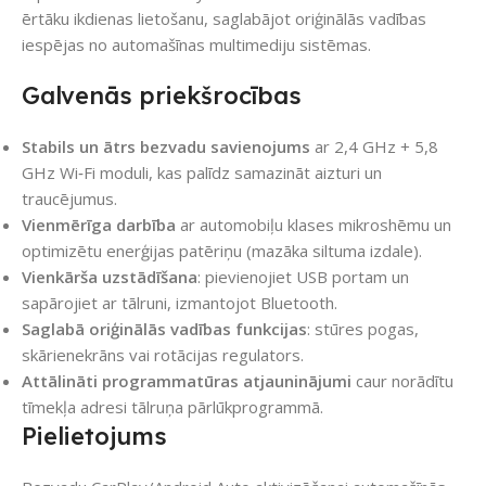
ērtāku ikdienas lietošanu, saglabājot oriģinālās vadības
iespējas no automašīnas multimediju sistēmas.
Galvenās priekšrocības
Stabils un ātrs bezvadu savienojums
ar 2,4 GHz + 5,8
GHz Wi‑Fi moduli, kas palīdz samazināt aizturi un
traucējumus.
Vienmērīga darbība
ar automobiļu klases mikroshēmu un
optimizētu enerģijas patēriņu (mazāka siltuma izdale).
Vienkārša uzstādīšana
: pievienojiet USB portam un
sapārojiet ar tālruni, izmantojot Bluetooth.
Saglabā oriģinālās vadības funkcijas
: stūres pogas,
skārienekrāns vai rotācijas regulators.
Attālināti programmatūras atjauninājumi
caur norādītu
tīmekļa adresi tālruņa pārlūkprogrammā.
Pielietojums