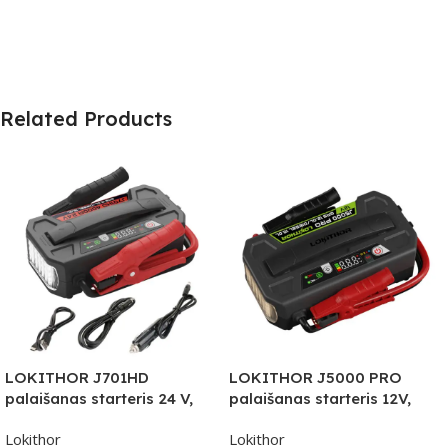
Related Products
LOKITHOR J701HD
LOKITHOR J5000 PRO
palaišanas starteris 24 V,
palaišanas starteris 12V,
207,2 Wh (56 000 mAh),
99,84 Wh, 5000A (LiFePO4)
Lokithor
Lokithor
4000 A