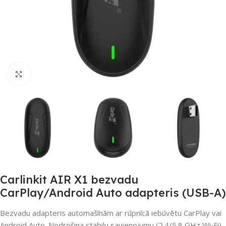
Noklikšķiniet, lai palielinātu
Carlinkit AIR X1 bezvadu
CarPlay/Android Auto adapteris (USB-A)
Bezvadu adapteris automašīnām ar rūpnīcā iebūvētu CarPlay vai
Android Auto. Nodrošina stabilu savienojumu (2.4/5.8 GHz Wi‑Fi),