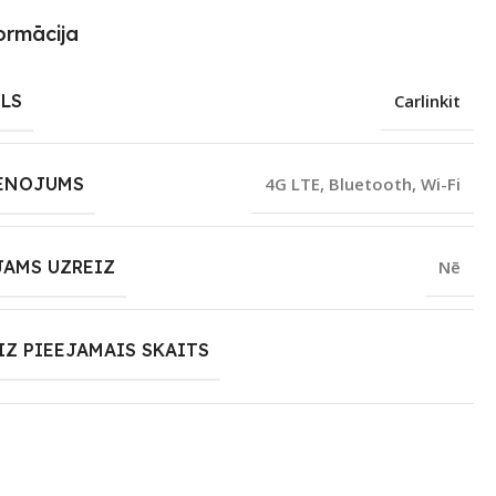
ormācija
LS
Carlinkit
ENOJUMS
4G LTE
,
Bluetooth
,
Wi-Fi
JAMS UZREIZ
Nē
IZ PIEEJAMAIS SKAITS