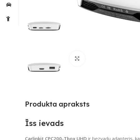
Noklikšķiniet, lai palielin
Produkta apraksts
Īss ievads
Carlinkit CPC200-Tbox UHD
ir bezvadu adapteris, ka