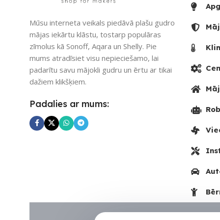
Apg
Mūsu interneta veikals piedāvā plašu gudro
Māj
mājas iekārtu klāstu, tostarp populāras
zīmolus kā Sonoff, Aqara un Shelly. Pie
Kli
mums atradīsiet visu nepieciešamo, lai
Cen
padarītu savu mājokli gudru un ērtu ar tikai
dažiem klikšķiem.
Māj
Padalies ar mums:
Rob
Vie
Ins
Aut
Bēr