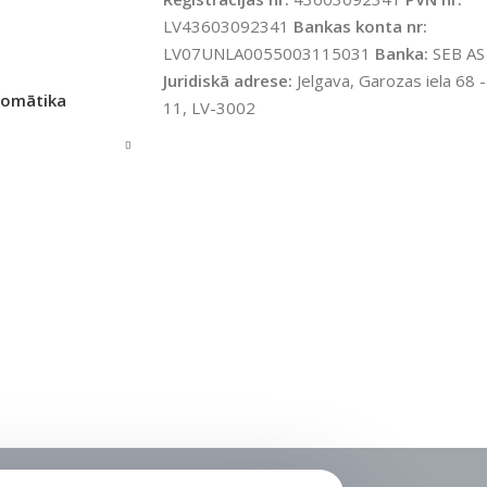
LV43603092341
Bankas konta nr:
LV07UNLA0055003115031
Banka:
SEB AS
Juridiskā adrese:
Jelgava, Garozas iela 68 -
tomātika
11, LV-3002