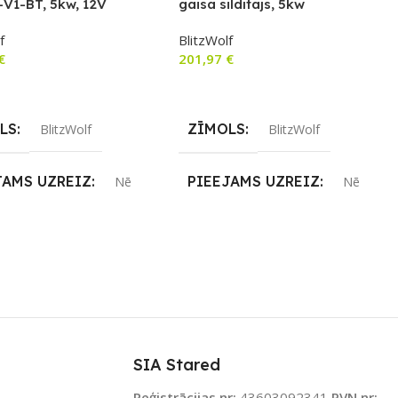
V1-BT, 5kw, 12V
gaisa sildītājs, 5kw
f
BlitzWolf
€
201,97
€
airāk
Lasīt Vairāk
LS
ZĪMOLS
BlitzWolf
BlitzWolf
JAMS UZREIZ
PIEEJAMS UZREIZ
Nē
Nē
IZ PIEEJAMAIS
UZREIZ PIEEJAMAIS
TS
SKAITS
SIA Stared
Reģistrācijas nr:
43603092341
PVN nr: