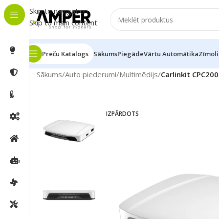
Skip to navigation
Skip to main content
Preču Katalogs
Sākums
Piegāde
Vārtu Automātika
Zīmoli
Sākums
/
Auto piederumi
/
Multimēdijs
/
Carlinkit CPC20
IZPĀRDOTS