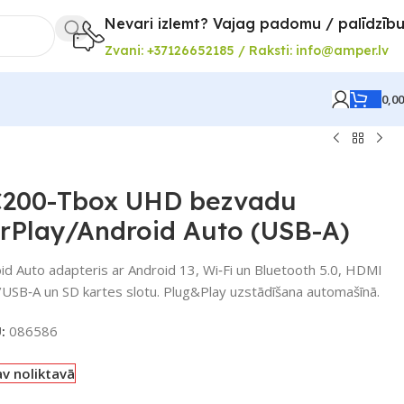
Nevari izlemt? Vajag padomu / palīdzīb
Zvani: +37126652185 / Raksti: info@amper.lv
0,0
PC200-Tbox UHD bezvadu
arPlay/Android Auto (USB-A)
d Auto adapteris ar Android 13, Wi‑Fi un Bluetooth 5.0, HDMI
/USB‑A un SD kartes slotu. Plug&Play uzstādīšana automašīnā.
U:
086586
v noliktavā