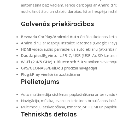
automašīnā bez vadiem. Ierīce darbojas ar
Android 1
nodrošinot ātru un stabilu darbību, kā arī iespēju inst
Galvenās priekšrocības
Bezvadu CarPlay/Android Auto
ērtākai ikdienas liet
Android 13
ar iespēju instalēt lietotnes (Google Play)
HDMI
video/audio pārraidei uz auto ekrānu (atkarībā
Daudz pieslēgvietu:
USB-C, USB (USB-A), SD kartes 
Wi‑Fi (2.4/5 GHz) + Bluetooth 5.0
stabilam savieno
GPS/GLONASS/BeiDou
precīzai navigācijai
Plug&Play
vienkārša uzstādīšana
Pielietojums
Auto multimediju sistēmas paplašināšana ar bezvadu 
Navigācija, mūzika, zvani un lietotnes braukšanas laikā
Multimediju atskaņošana, izmantojot HDMI un papildu
Tehniskās detaļas