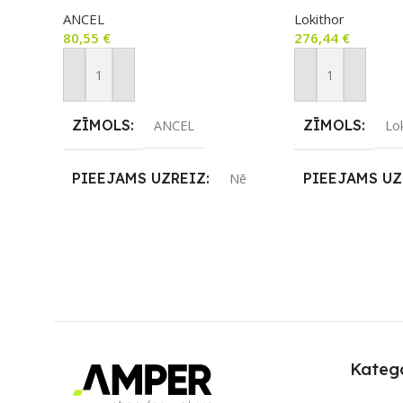
Wh, 5000A (LiF
ANCEL
Lokithor
80,55
€
276,44
€
Pievienot Grozam
Pievienot Groza
ZĪMOLS
ZĪMOLS
ANCEL
Lo
PIEEJAMS UZREIZ
PIEEJAMS UZ
Nē
UZREIZ PIEEJAMAIS
UZREIZ PIEE
SKAITS
SKAITS
Katego