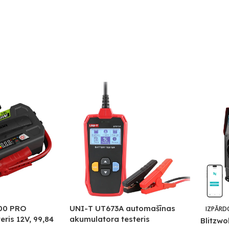
00 PRO
UNI-T UT673A automašīnas
IZPĀRD
eris 12V, 99,84
akumulatora testeris
Blitzwol