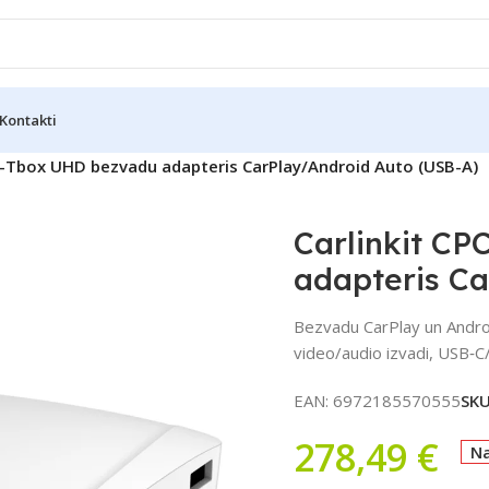
Kontakti
0-Tbox UHD bezvadu adapteris CarPlay/Android Auto (USB-A)
Carlinkit C
adapteris C
Bezvadu CarPlay un Androi
video/audio izvadi, USB‑C
EAN:
6972185570555
SK
278,49
€
Na