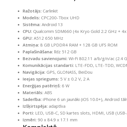
Ražotājs:
Carlinkit
Modelis:
CPC200-Tbox UHD
Sistēma:
Android 13
CPU:
Qualcomm SDM660 (4x Kryo Gold 2.2 GHz + 4x K
GPU:
A512 650 MHz
Atmiņa:
8 GB LPDDR4 RAM + 128 GB UFS ROM
Paplašināšana:
līdz 512 GB
Bezvadu savienojumi:
Wi‑Fi 802.11 a/b/g/n/ac (2.4 
Komunikācijas standarti:
LTE-FDD, LTE-TDD, WCD
Navigācija:
GPS, GLONASS, BeiDou
Ieejas spriegums:
5 V ± 0.2 V, 2 A
Enerģijas patēriņš:
6 W
Materiāls:
ABS
Saderība:
iPhone 6 un jaunāki (iOS 10.0+), Android tāl
Izšķirtspēja:
adaptīva
Porti:
LED, USB-C, SD kartes slots, HDMI, USB (USB-
Izmēri:
90 x 84.9 x 17.1 mm