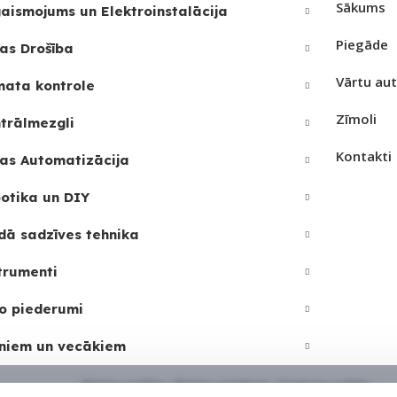
Sākums
aismojums un Elektroinstalācija
Piegāde
as Drošība
Vārtu au
mata kontrole
Zīmoli
trālmezgli
Kontakti
as Automatizācija
otika un DIY
dā sadzīves tehnika
trumenti
o piederumi
niem un vecākiem
Sīkdatņu politika
•
Sīkdatņu iestatījumi
•
Privātuma politika