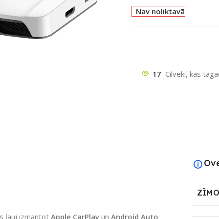
Nav noliktavā
17
Cilvēki, kas tag
ātu
Ov
ZĪMO
s ļauj izmantot
Apple CarPlay
un
Android Auto