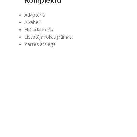
Komplektā
Adapteris
2 kabeļi
HD adapteris
Lietotāja rokasgrāmata
Kartes atslēga