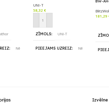
ePO4)
BW-AH-
UNI-T
58,32
€
BlitzWol
181,29
m
Pievienot Grozam
Lasīt V
ZĪMOLS
kithor
UNI-T
ZĪMO
REIZ
PIEEJAMS UZREIZ
Nē
Nē
PIEE
JAMAIS
UZREIZ PIEEJAMAIS
UZRE
SKAITS
SKAI
rijas
Izvēlne