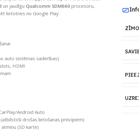
3
un jaudīgu
Qualcomm SDM660
procesoru,
Inf
alēt lietotnes no Google Play.
ZĪMO
ošanai
SAVI
 no auto sistēmas saderības)
slots, HDMI
jumam
PIEE
UZRE
CarPlay/Android Auto
 (atbilstoši drošas lietošanas principiem)
 atmiņu (SD karte)