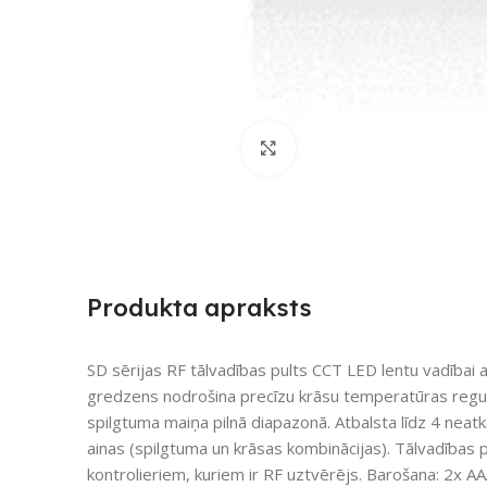
Noklikšķiniet, lai palielin
Produkta apraksts
SD sērijas RF tālvadības pults CCT LED lentu vadībai 
gredzens nodrošina precīzu krāsu temperatūras regulēš
spilgtuma maiņa pilnā diapazonā. Atbalsta līdz 4 ne
ainas (spilgtuma un krāsas kombinācijas). Tālvadības p
kontrolieriem, kuriem ir RF uztvērējs. Barošana: 2x A