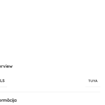
erview
LS
TUYA
ormācija