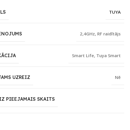
LS
TUYA
ENOJUMS
2,4GHz
,
RF raidītājs
KĀCIJA
Smart Life
,
Tuya Smart
JAMS UZREIZ
Nē
IZ PIEEJAMAIS SKAITS