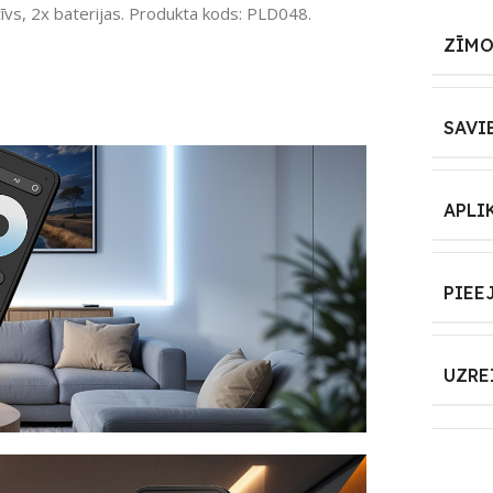
īvs, 2x baterijas. Produkta kods: PLD048.
ZĪMO
SAVI
APLI
PIEE
UZRE