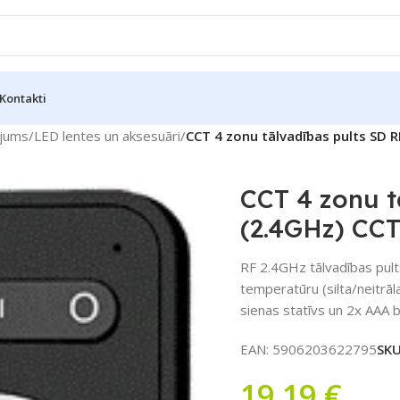
Kontakti
jums
/
LED lentes un aksesuāri
/
CCT 4 zonu tālvadības pults SD R
CCT 4 zonu t
(2.4GHz) CC
RF 2.4GHz tālvadības pult
temperatūru (silta/neitrāl
sienas statīvs un 2x AAA b
EAN:
5906203622795
SK
19,19
€