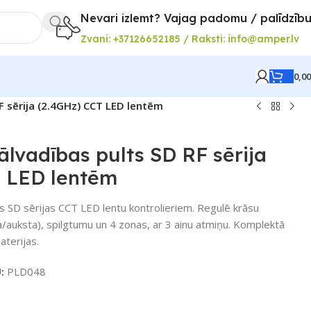
Nevari izlemt? Vajag padomu / palīdzīb
Zvani: +37126652185 / Raksti: info@amper.lv
0,0
F sērija (2.4GHz) CCT LED lentēm
ālvadības pults SD RF sērija
T LED lentēm
s SD sērijas CCT LED lentu kontrolieriem. Regulē krāsu
a/auksta), spilgtumu un 4 zonas, ar 3 ainu atmiņu. Komplektā
aterijas.
U:
PLD048