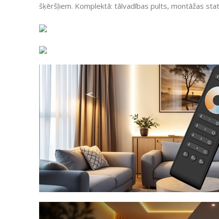
šķēršļiem. Komplektā: tālvadības pults, montāžas stat