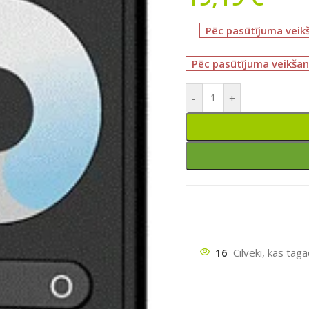
Pēc pasūtījuma veik
Pēc pasūtījuma veikšan
-
+
16
Cilvēki, kas tag