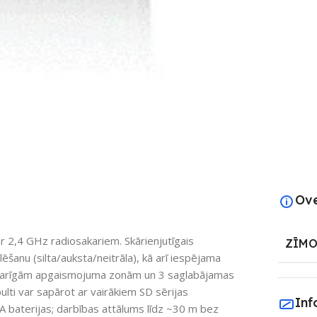
ātu
Ov
ar 2,4 GHz radiosakariem. Skārienjutīgais
ZĪMO
anu (silta/auksta/neitrāla), kā arī iespējama
atkarīgām apgaismojuma zonām un 3 saglabājamas
ulti var sapārot ar vairākiem SD sērijas
Inf
AA baterijas; darbības attālums līdz ~30 m bez