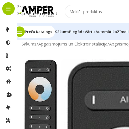
Skip to navigation
Skip to main content
Preču Katalogs
Sākums
Piegāde
Vārtu Automātika
Zīmoli
Sākums
/
Apgaismojums un Elektroinstalācija
/
Apgaismo