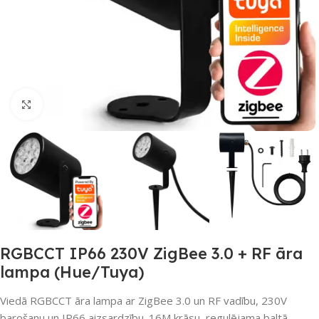
Noklikšķiniet, lai palielinātu
RGBCCT IP66 230V ZigBee 3.0 + RF āra
lampa (Hue/Tuya)
Viedā RGBCCT āra lampa ar ZigBee 3.0 un RF vadību, 230V
barošanu un IP66 aizsardzību. 16M krāsu, regulējama baltā