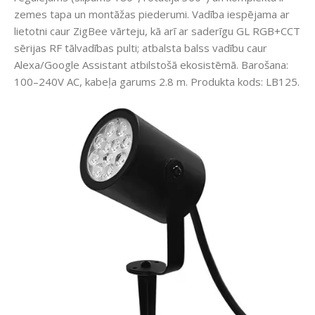
zemes tapa un montāžas piederumi. Vadība iespējama ar
lietotni caur ZigBee vārteju, kā arī ar saderīgu GL RGB+CCT
sērijas RF tālvadības pulti; atbalsta balss vadību caur
Alexa/Google Assistant atbilstošā ekosistēmā. Barošana:
100–240V AC, kabeļa garums 2.8 m. Produkta kods: LB125.