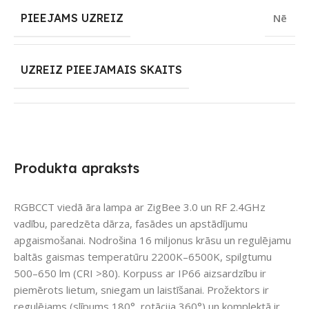
PIEEJAMS UZREIZ
Nē
UZREIZ PIEEJAMAIS SKAITS
Produkta apraksts
RGBCCT viedā āra lampa ar ZigBee 3.0 un RF 2.4GHz
vadību, paredzēta dārza, fasādes un apstādījumu
apgaismošanai. Nodrošina 16 miljonus krāsu un regulējamu
baltās gaismas temperatūru 2200K–6500K, spilgtumu
500–650 lm (CRI >80). Korpuss ar IP66 aizsardzību ir
piemērots lietum, sniegam un laistīšanai. Prožektors ir
regulējams (slīpums 180°, rotācija 360°) un komplektā ir