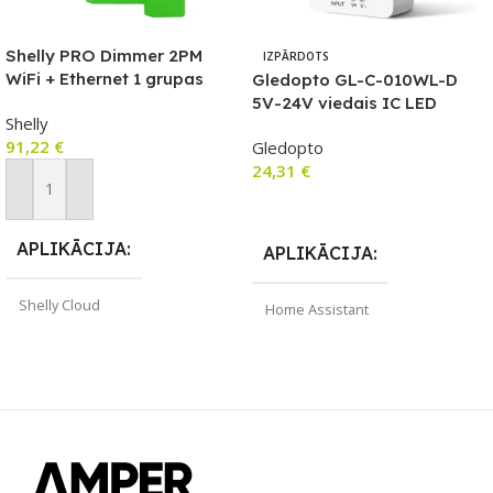
Shelly PRO Dimmer 2PM
IZPĀRDOTS
WiFi + Ethernet 1 grupas
Gledopto GL-C-010WL-D
viedais releja slēdzis ar DIN
5V-24V viedais IC LED
Shelly
sliedes atbalstu
kontrolieris ar Wi-Fi (WLED
91,22
€
Gledopto
platformu) ar mikrofonu un
24,31
€
DIY programmaparatūras
atbalst
Pievienot Grozam
Lasīt Vairāk
APLIKĀCIJA
APLIKĀCIJA
Shelly Cloud
Home Assistant
ZĪMOLS
Shelly
ZĪMOLS
Gledopto
SAVIENOJUMS
SAVIENOJUMS
Wi-Fi
Ethernet / LAN
,
Wi-Fi