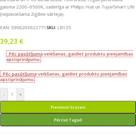
gaisma 2200–6500K, saderīga ar Philips Hue un Tuya/Smart Life
(nepieciešama ZigBee vārteja).
EAN:
5906203622771
SKU:
LB125
39,23
€
Pēc pasūtījuma veikšanas, gaidiet produktu pieejamības
apstiprinājumu.
Pēc pasūtījuma veikšanas, gaidiet produktu pieejamības
apstiprinājumu.
-
+
Pievienot Grozam
Pērciet Tagad