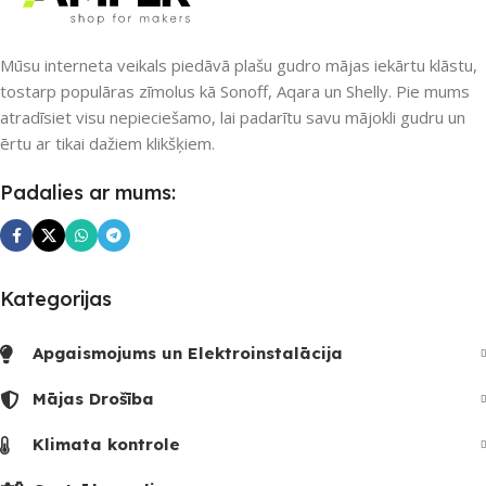
PIEEJAMS UZREIZ
PIEEJAMS UZREIZ
Nē
Mūsu interneta veikals piedāvā plašu gudro mājas iekārtu klāstu,
tostarp populāras zīmolus kā Sonoff, Aqara un Shelly. Pie mums
Nē
atradīsiet visu nepieciešamo, lai padarītu savu mājokli gudru un
UZREIZ PIEEJAMAIS
ērtu ar tikai dažiem klikšķiem.
SKAITS
UZREIZ PIEEJAMAIS
Padalies ar mums:
SKAITS
Kategorijas
Apgaismojums un Elektroinstalācija
Mājas Drošība
Klimata kontrole