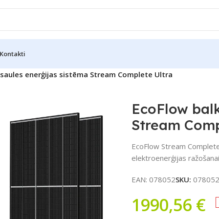
Kontakti
saules enerģijas sistēma Stream Complete Ultra
EcoFlow balk
Stream Comp
EcoFlow Stream Complete 
elektroenerģijas ražošana
EAN:
078052
SKU:
07805
1990,56
€