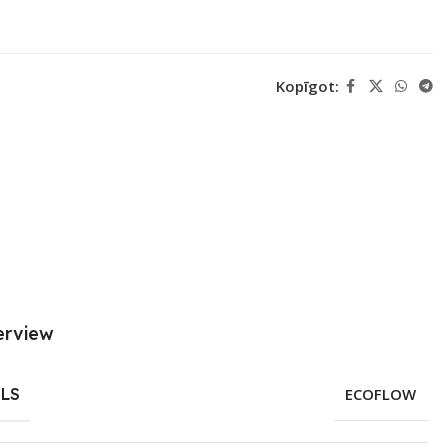
Kopīgot:
erview
LS
ECOFLOW