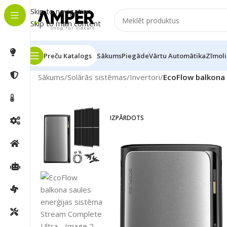
Skip to navigation
Skip to main content
Preču Katalogs
Sākums
Piegāde
Vārtu Automātika
Zīmoli
Sākums
/
Solārās sistēmas
/
Invertori
/
EcoFlow balkona 
IZPĀRDOTS