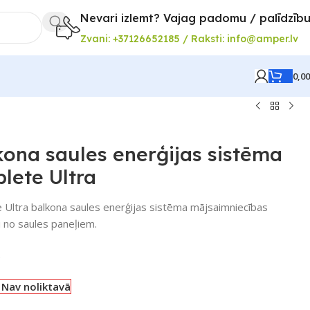
Nevari izlemt? Vajag padomu / palīdzīb
Zvani: +37126652185 / Raksti: info@amper.lv
0,0
ona saules enerģijas sistēma
lete Ultra
Ultra balkona saules enerģijas sistēma mājsaimniecības
i no saules paneļiem.
2
Nav noliktavā