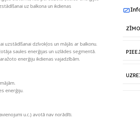
stādīšanai uz balkona un ikdienas
Inf
ZĪMO
 uzstādīšanai dzīvokļos un mājās ar balkonu.
žotāja saules enerģijas un uzlādes segmentā.
PIEE
aražoto enerģiju ikdienas vajadzībām.
UZRE
tmājām.
es enerģiju.
avienojumi u.c.) avotā nav norādīti.