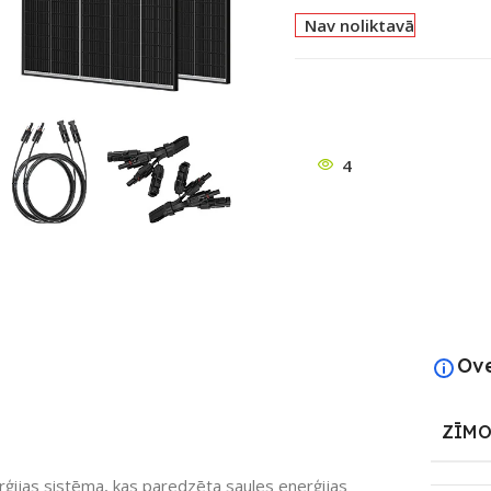
Nav noliktavā
4
ātu
Ov
ZĪMO
ģijas sistēma, kas paredzēta saules enerģijas