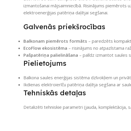
izmantošanai mājsaimniecībā. Risinājums piemērots uz
elektroenerģijas patēriņa daļējai segšanai.
Galvenās priekšrocības
Balkonam piemērots formāts
– paredzēts kompaktai
EcoFlow ekosistēma
– risinājums no atpazīstama ra
Pašpatēriņa palielināšana
– palīdz izmantot saules s
Pielietojums
Balkona saules enerģijas sistēma dzīvokļiem un privā
Ikdienas elektroierīču patēriņa daļēja segšana ar saul
Tehniskās detaļas
Detalizēti tehniskie parametri (jauda, komplektācija, s