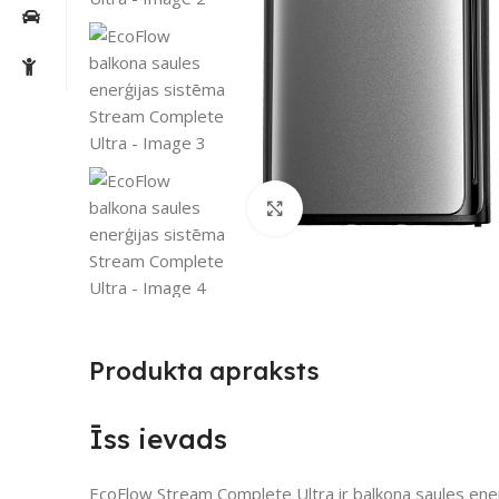
Noklikšķiniet, lai palielin
Produkta apraksts
Īss ievads
EcoFlow Stream Complete Ultra ir balkona saules ener