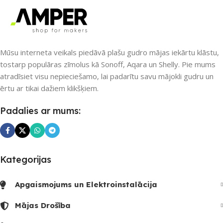
Nē
Nē
UZREIZ PIEEJAMAIS
UZREIZ PIEEJAMAIS
Mūsu interneta veikals piedāvā plašu gudro mājas iekārtu klāstu,
SKAITS
SKAITS
tostarp populāras zīmolus kā Sonoff, Aqara un Shelly. Pie mums
atradīsiet visu nepieciešamo, lai padarītu savu mājokli gudru un
ērtu ar tikai dažiem klikšķiem.
Padalies ar mums:
Kategorijas
Apgaismojums un Elektroinstalācija
Mājas Drošība