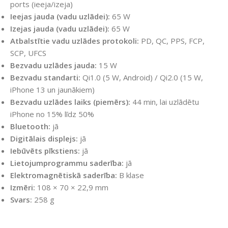
ports (ieeja/izeja)
Ieejas jauda (vadu uzlādei):
65 W
Izejas jauda (vadu uzlādei):
65 W
Atbalstītie vadu uzlādes protokoli:
PD, QC, PPS, FCP,
SCP, UFCS
Bezvadu uzlādes jauda:
15 W
Bezvadu standarti:
Qi1.0 (5 W, Android) / Qi2.0 (15 W,
iPhone 13 un jaunākiem)
Bezvadu uzlādes laiks (piemērs):
44 min, lai uzlādētu
iPhone no 15% līdz 50%
Bluetooth:
jā
Digitālais displejs:
jā
Iebūvēts pīkstiens:
jā
Lietojumprogrammu saderība:
jā
Elektromagnētiskā saderība:
B klase
Izmēri:
108 × 70 × 22,9 mm
Svars:
258 g