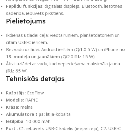
Papildu funkcijas
: digitālais displejs, Bluetooth, lietotnes
saderība, iebūvēts pīkstiens.
Pielietojums
Ikdienas uzlādei ceļā: viedtālruņiem, planšetdatoriem un
citām USB‑C ierīcēm.
Bezvadu uzlādei: Android ierīcēm (Qi1.0 5 W) un iPhone
no
13. modeļa un jaunākiem
(Qi2.0 līdz 15 W).
Ātrai uzlādei ar vadu, kad nepieciešama maksimāla jauda
(līdz 65 W).
Tehniskās detaļas
Ražotājs:
EcoFlow
Modelis:
RAPID
Krāsa:
melna
Akumulatora tips:
litija-kobalta
Ietilpība:
10 000 mAh
Porti:
C1: iebūvēts USB‑C kabelis (ieeja/izeja); C2: USB‑C