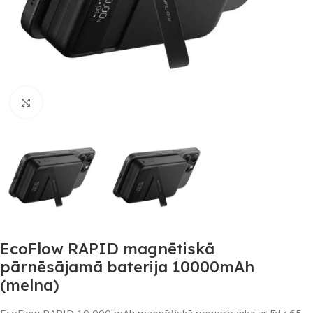
Noklikšķiniet, lai palielinātu
EcoFlow RAPID magnētiskā
pārnēsājamā baterija 10000mAh
(melna)