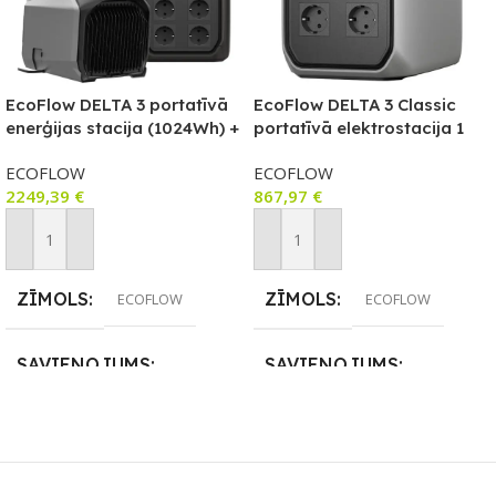
EcoFlow DELTA 3 portatīvā
EcoFlow DELTA 3 Classic
enerģijas stacija (1024Wh) +
portatīvā elektrostacija 1
WAVE 3 portatīvais gaisa
kWh (1024 Wh), 1800 W
ECOFLOW
ECOFLOW
kondicionieris (dzesē/silda)
2249,39
€
867,97
€
komplekts
Pievienot Grozam
Pievienot Grozam
ZĪMOLS
ZĪMOLS
ECOFLOW
ECOFLOW
SAVIENOJUMS
SAVIENOJUMS
Bluetooth
,
Wi-Fi
Bluetooth
,
Wi-Fi
PIEEJAMS UZREIZ
PIEEJAMS UZREIZ