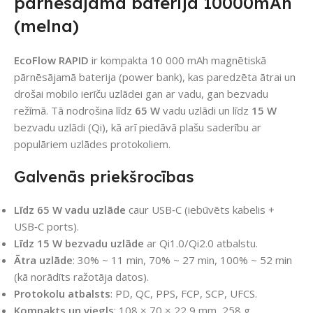
pārnēsājamā baterija 10000mAh
(melna)
EcoFlow RAPID
ir kompakta 10 000 mAh magnētiskā
pārnēsājamā baterija (power bank), kas paredzēta ātrai un
drošai mobilo ierīču uzlādei gan ar vadu, gan bezvadu
režīmā. Tā nodrošina līdz
65 W
vadu uzlādi un līdz
15 W
bezvadu uzlādi (Qi), kā arī piedāvā plašu saderību ar
populāriem uzlādes protokoliem.
Galvenās priekšrocības
Līdz 65 W vadu uzlāde
caur USB‑C (iebūvēts kabelis +
USB‑C ports).
Līdz 15 W bezvadu uzlāde
ar Qi1.0/Qi2.0 atbalstu.
Ātra uzlāde
: 30% ~ 11 min, 70% ~ 27 min, 100% ~ 52 min
(kā norādīts ražotāja datos).
Protokolu atbalsts
: PD, QC, PPS, FCP, SCP, UFCS.
Kompakts un viegls
: 108 × 70 × 22,9 mm, 258 g.