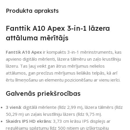
Produkta apraksts
Fanttik A10 Apex 3-in-1 lāzera
attāluma mērītājs
Fanttik A10 Apex
ir kompakts 3-in-1 mērinstruments, kas
apvieno digitālo mērlenti, lāzera tālmēru un zaļo krustlīniju
lāzeru. Tas ļauj veikt gan ātrus mērījumus nelielos
attālumos, gan precīzus mērījumus lielākās telpās, kā arī
ērtu līmeņošanu un elementu pozicionēšanu ar vienu ierīci.
Galvenās priekšrocības
3 vienā
: digitālā mērlente (līdz 2,99 m), lāzera tālmērs (līdz
50,29 m) un zaļais krustlīniju lāzers (līdz 9,75 m).
Skaidrs IPS HD ekrāns
: 3,73 cm krāsu IPS displejs ar
regulējamu spilgtumu līdz 500 nitiem un izšķirtspēju