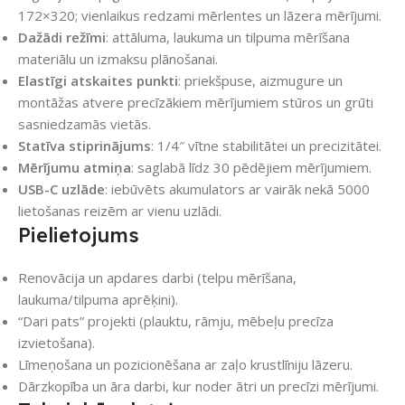
172×320; vienlaikus redzami mērlentes un lāzera mērījumi.
Dažādi režīmi
: attāluma, laukuma un tilpuma mērīšana
materiālu un izmaksu plānošanai.
Elastīgi atskaites punkti
: priekšpuse, aizmugure un
montāžas atvere precīzākiem mērījumiem stūros un grūti
sasniedzamās vietās.
Statīva stiprinājums
: 1/4″ vītne stabilitātei un precizitātei.
Mērījumu atmiņa
: saglabā līdz 30 pēdējiem mērījumiem.
USB-C uzlāde
: iebūvēts akumulators ar vairāk nekā 5000
lietošanas reizēm ar vienu uzlādi.
Pielietojums
Renovācija un apdares darbi (telpu mērīšana,
laukuma/tilpuma aprēķini).
“Dari pats” projekti (plauktu, rāmju, mēbeļu precīza
izvietošana).
Līmeņošana un pozicionēšana ar zaļo krustlīniju lāzeru.
Dārzkopība un āra darbi, kur noder ātri un precīzi mērījumi.