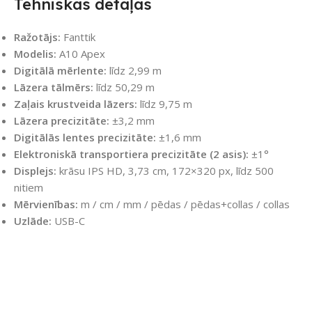
Tehniskās detaļas
Ražotājs:
Fanttik
Modelis:
A10 Apex
Digitālā mērlente:
līdz 2,99 m
Lāzera tālmērs:
līdz 50,29 m
Zaļais krustveida lāzers:
līdz 9,75 m
Lāzera precizitāte:
±3,2 mm
Digitālās lentes precizitāte:
±1,6 mm
Elektroniskā transportiera precizitāte (2 asis):
±1°
Displejs:
krāsu IPS HD, 3,73 cm, 172×320 px, līdz 500
nitiem
Mērvienības:
m / cm / mm / pēdas / pēdas+collas / collas
Uzlāde:
USB-C