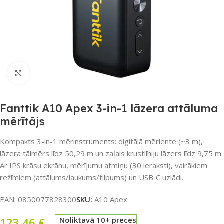
Noklikšķiniet, lai palielinātu
Fanttik A10 Apex 3-in-1 lāzera attāluma
mērītājs
Kompakts 3-in-1 mērinstruments: digitālā mērlente (~3 m),
lāzera tālmērs līdz 50,29 m un zaļais krustlīniju lāzers līdz 9,75 m.
Ar IPS krāsu ekrānu, mērījumu atmiņu (30 ieraksti), vairākiem
režīmiem (attālums/laukums/tilpums) un USB‑C uzlādi.
EAN:
0850077828300
SKU:
A10 Apex
123,46
€
Noliktavā 10+ preces