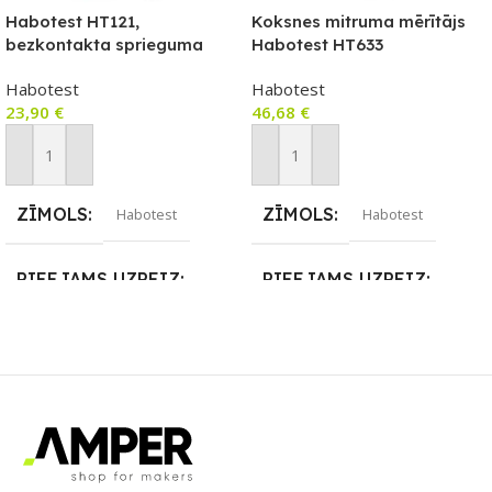
Habotest HT121,
Koksnes mitruma mērītājs
bezkontakta sprieguma
Habotest HT633
testeris / diodes testeris,
Habotest
Habotest
NCV, True RMS
23,90
€
46,68
€
Pievienot Grozam
Pievienot Grozam
ZĪMOLS
ZĪMOLS
Habotest
Habotest
PIEEJAMS UZREIZ
PIEEJAMS UZREIZ
Nē
Nē
UZREIZ PIEEJAMAIS
UZREIZ PIEEJAMAIS
SKAITS
SKAITS