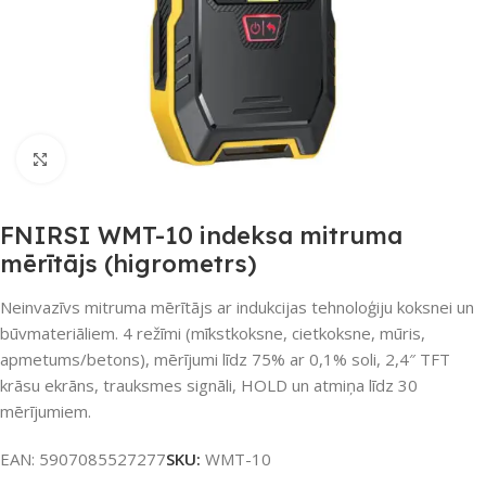
Noklikšķiniet, lai palielinātu
FNIRSI WMT-10 indeksa mitruma
mērītājs (higrometrs)
Neinvazīvs mitruma mērītājs ar indukcijas tehnoloģiju koksnei un
būvmateriāliem. 4 režīmi (mīkstkoksne, cietkoksne, mūris,
apmetums/betons), mērījumi līdz 75% ar 0,1% soli, 2,4″ TFT
krāsu ekrāns, trauksmes signāli, HOLD un atmiņa līdz 30
mērījumiem.
EAN:
5907085527277
SKU:
WMT-10