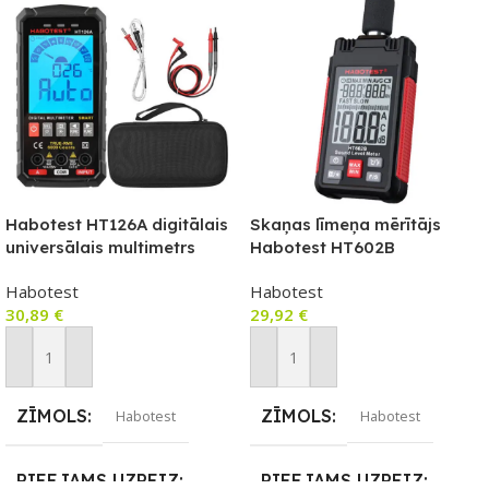
Habotest HT126A digitālais
Skaņas līmeņa mērītājs
universālais multimetrs
Habotest HT602B
Habotest
Habotest
30,89
€
29,92
€
Pievienot Grozam
Pievienot Grozam
ZĪMOLS
ZĪMOLS
Habotest
Habotest
PIEEJAMS UZREIZ
PIEEJAMS UZREIZ