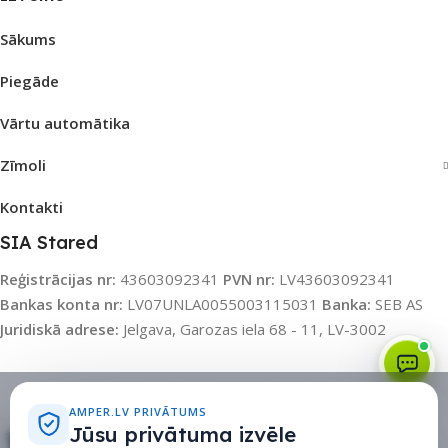
Sākums
Piegāde
Vārtu automātika
Zīmoli
Kontakti
SIA Stared
Reģistrācijas nr:
43603092341
PVN nr:
LV43603092341
Bankas konta nr:
LV07UNLA0055003115031
Banka:
SEB AS
Juridiskā adrese:
Jelgava, Garozas iela 68 - 11, LV-3002
Sīkdatņu politika
•
Sīkdatņu iestatījumi
•
Privātuma politika
AMPER.LV PRIVĀTUMS
Jūsu privātuma izvēle