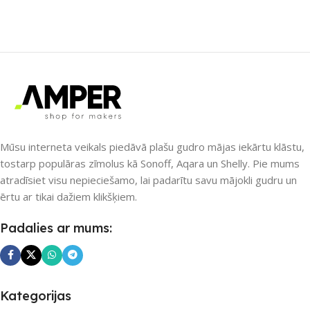
Nē
Nē
UZREIZ PIEEJAMAIS
UZREIZ PIEEJAMAIS
SKAITS
SKAITS
Mūsu interneta veikals piedāvā plašu gudro mājas iekārtu klāstu,
tostarp populāras zīmolus kā Sonoff, Aqara un Shelly. Pie mums
atradīsiet visu nepieciešamo, lai padarītu savu mājokli gudru un
ērtu ar tikai dažiem klikšķiem.
Padalies ar mums:
Kategorijas