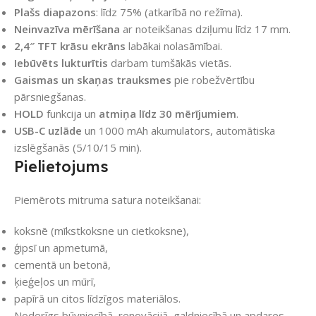
Plašs diapazons
: līdz 75% (atkarībā no režīma).
Neinvazīva mērīšana
ar noteikšanas dziļumu līdz 17 mm.
2,4″ TFT krāsu ekrāns
labākai nolasāmībai.
Iebūvēts lukturītis
darbam tumšākās vietās.
Gaismas un skaņas trauksmes
pie robežvērtību
pārsniegšanas.
HOLD
funkcija un
atmiņa līdz 30 mērījumiem
.
USB-C uzlāde
un 1000 mAh akumulators, automātiska
izslēgšanās (5/10/15 min).
Pielietojums
Piemērots mitruma satura noteikšanai:
koksnē (mīkstkoksne un cietkoksne),
ģipsī un apmetumā,
cementā un betonā,
ķieģeļos un mūrī,
papīrā un citos līdzīgos materiālos.
Noderīgs būvniecībā, renovācijā, galdniecībā un apdares