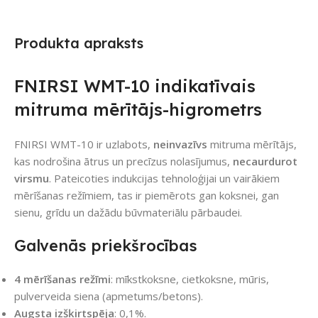
Produkta apraksts
FNIRSI WMT-10 indikatīvais
mitruma mērītājs-higrometrs
FNIRSI WMT-10 ir uzlabots,
neinvazīvs
mitruma mērītājs,
kas nodrošina ātrus un precīzus nolasījumus,
necaurdurot
virsmu
. Pateicoties indukcijas tehnoloģijai un vairākiem
mērīšanas režīmiem, tas ir piemērots gan koksnei, gan
sienu, grīdu un dažādu būvmateriālu pārbaudei.
Galvenās priekšrocības
4 mērīšanas režīmi
: mīkstkoksne, cietkoksne, mūris,
pulverveida siena (apmetums/betons).
Augsta izšķirtspēja
: 0,1%.