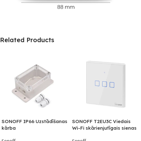
Related Products
SONOFF IP66 Uzstādīšanas
SONOFF T2EU3C Viedais
kārba
Wi-Fi skārienjutīgais sienas
slēdzis ar RF vadību
Sonoff
Sonoff