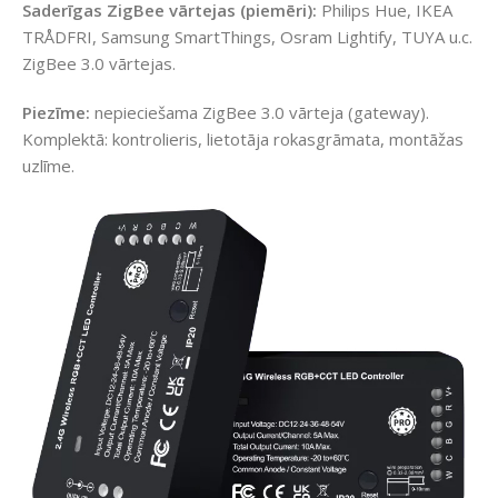
Saderīgas ZigBee vārtejas (piemēri):
Philips Hue, IKEA
TRÅDFRI, Samsung SmartThings, Osram Lightify, TUYA u.c.
ZigBee 3.0 vārtejas.
Piezīme:
nepieciešama ZigBee 3.0 vārteja (gateway).
Komplektā: kontrolieris, lietotāja rokasgrāmata, montāžas
uzlīme.