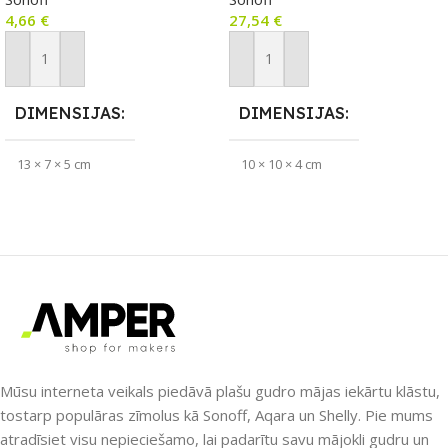
4,66
€
27,54
€
Pievienot Grozam
Pievienot Grozam
DIMENSIJAS
DIMENSIJAS
13 × 7 × 5 cm
10 × 10 × 4 cm
ZĪMOLS
APLIKĀCIJA
Sonoff
eWeLink
PIEEJAMS UZREIZ
ZĪMOLS
Sonoff
Nē
SAVIENOJUMS
UZREIZ PIEEJAMAIS
RF raidītājs
Mūsu interneta veikals piedāvā plašu gudro mājas iekārtu klāstu,
SKAITS
tostarp populāras zīmolus kā Sonoff, Aqara un Shelly. Pie mums
atradīsiet visu nepieciešamo, lai padarītu savu mājokli gudru un
PIEEJAMS UZREIZ
Jā