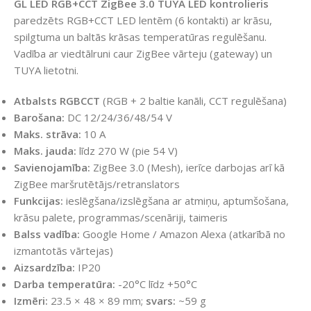
GL LED RGB+CCT ZigBee 3.0 TUYA LED kontrolieris
paredzēts RGB+CCT LED lentēm (6 kontakti) ar krāsu,
spilgtuma un baltās krāsas temperatūras regulēšanu.
Vadība ar viedtālruni caur ZigBee vārteju (gateway) un
TUYA lietotni.
Atbalsts RGBCCT
(RGB + 2 baltie kanāli, CCT regulēšana)
Barošana:
DC 12/24/36/48/54 V
Maks. strāva:
10 A
Maks. jauda:
līdz 270 W (pie 54 V)
Savienojamība:
ZigBee 3.0 (Mesh), ierīce darbojas arī kā
ZigBee maršrutētājs/retranslators
Funkcijas:
ieslēgšana/izslēgšana ar atmiņu, aptumšošana,
krāsu palete, programmas/scenāriji, taimeris
Balss vadība:
Google Home / Amazon Alexa (atkarībā no
izmantotās vārtejas)
Aizsardzība:
IP20
Darba temperatūra:
-20°C līdz +50°C
Izmēri:
23.5 × 48 × 89 mm;
svars:
~59 g