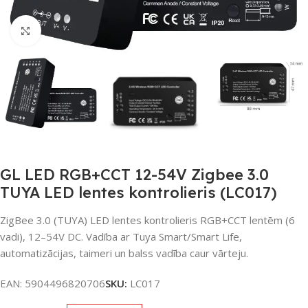
Noklikšķiniet, lai palielinātu
GL LED RGB+CCT 12-54V Zigbee 3.0
TUYA LED lentes kontrolieris (LC017)
ZigBee 3.0 (TUYA) LED lentes kontrolieris RGB+CCT lentēm (6
vadi), 12–54V DC. Vadība ar Tuya Smart/Smart Life,
automatizācijas, taimeri un balss vadība caur vārteju.
EAN:
5904496820706
SKU:
LC017