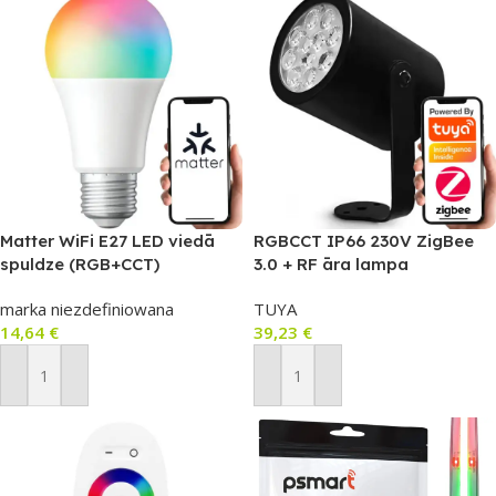
Matter WiFi E27 LED viedā
RGBCCT IP66 230V ZigBee
spuldze (RGB+CCT)
3.0 + RF āra lampa
HomeKit/Google
(Hue/Tuya)
marka niezdefiniowana
TUYA
Home/Alexa
14,64
€
39,23
€
Pievienot Grozam
Pievienot Grozam