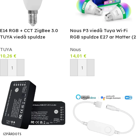
E14 RGB + CCT ZigBee 3.0
Nous P3 viedā Tuya Wi‑Fi
TUYA viedā spuldze
RGB spuldze E27 ar Matter (2
gab.)
TUYA
Nous
10,26
€
14,01
€
Pievienot Grozam
Pievienot Grozam
IZPĀRDOTS