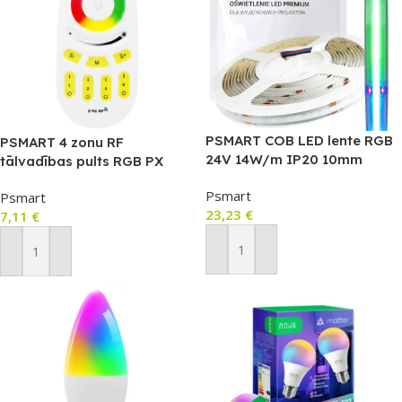
PSMART COB LED lente RGB
PSMART 4 zonu RF
24V 14W/m IP20 10mm
tālvadības pults RGB PX
576LED/m 5m (COB207)
sērijas LED kontrolieriem
Psmart
Psmart
(balta, 2.4GHz)
23,23
€
7,11
€
Pievienot Grozam
Pievienot Grozam