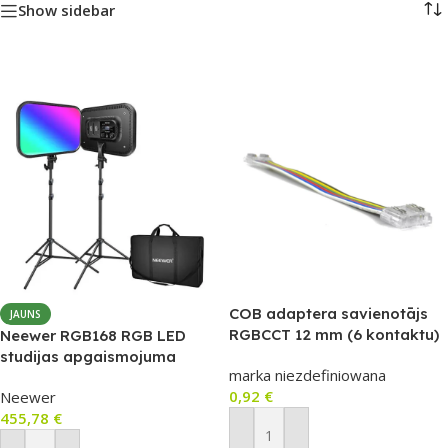
Show sidebar
COB adaptera savienotājs
JAUNS
RGBCCT 12 mm (6 kontaktu)
Neewer RGB168 RGB LED
– LCA20
studijas apgaismojuma
marka niezdefiniowana
komplekts (2 lampas), 60W,
0,92
€
Neewer
2500–8500K
455,78
€
Pievienot Grozam