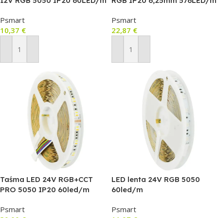
12V RGB 5050 IP20 60LED/m
RGB IP20 6,25mm 576LED/m
5m (LD101)
5m (COB107)
Psmart
Psmart
10,37
€
22,87
€
Pievienot Grozam
Pievienot Grozam
Taśma LED 24V RGB+CCT
LED lenta 24V RGB 5050
PRO 5050 IP20 60led/m
60led/m
Psmart
Psmart