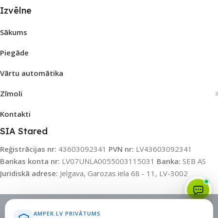
Izvēlne
Sākums
Piegāde
Vārtu automātika
Zīmoli
Kontakti
SIA Stared
Reģistrācijas nr:
43603092341
PVN nr:
LV43603092341
Bankas konta nr:
LV07UNLA0055003115031
Banka:
SEB AS
Juridiskā adrese:
Jelgava, Garozas iela 68 - 11, LV-3002
Sīkdatņu politika
•
Sīkdatņu iestatījumi
•
Privātuma politika
AMPER.LV PRIVĀTUMS