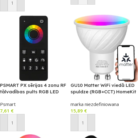
Pievienot Grozam
PSMART PX sērijas 4 zonu RF
GU10 Matter WiFi viedā LED
tālvadības pults RGB LED
spuldze (RGB+CCT) HomeKit
lentēm (2.4GHz)
/ Google Home / Alexa
Psmart
marka niezdefiniowana
7,61
€
15,89
€
Pievienot Grozam
Pievienot Grozam