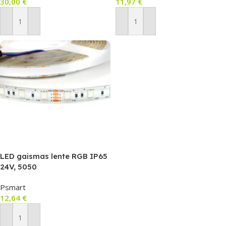
30,00
€
11,97
€
Pievienot Grozam
Pievienot Grozam
LED gaismas lente RGB IP65
24V, 5050
Psmart
12,64
€
Pievienot Grozam