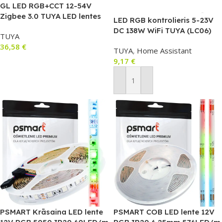
GL LED RGB+CCT 12-54V
Zigbee 3.0 TUYA LED lentes
LED RGB kontrolieris 5-23V
kontrolieris (LC017)
DC 138W WiFi TUYA (LC06)
TUYA
36,58
€
TUYA
,
Home Assistant
9,17
€
Lasīt Vairāk
Pievienot Grozam
PSMART Krāsaina LED lente
PSMART COB LED lente 12V