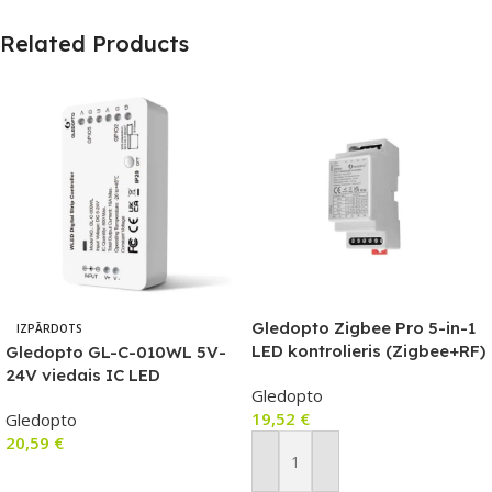
Related Products
Gledopto Zigbee Pro 5-in-1
IZPĀRDOTS
LED kontrolieris (Zigbee+RF)
Gledopto GL-C-010WL 5V-
12V-54V DC, saderīgs ar DIN
24V viedais IC LED
Gledopto
sliediBee II, Hubitat
kontrolieris ar Wi-Fi (WLED
19,52
€
Gledopto
Elevation, Amazon Zigbee
programmaparatūru) ar
20,59
€
vārtejām, Terncy (ar Apple
mikrofonu
Home saderīgo) vārteju.
Pievienot Grozam
Lasīt Vairāk