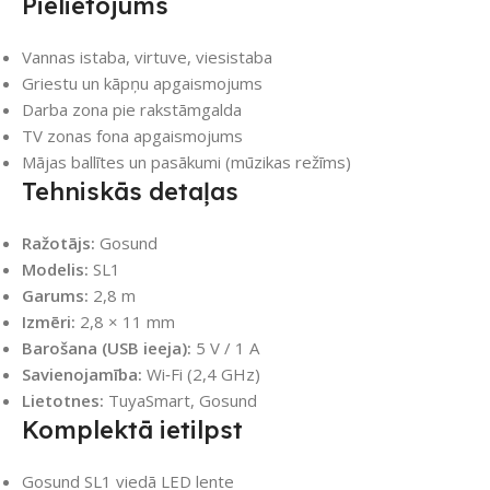
Pielietojums
Vannas istaba, virtuve, viesistaba
Griestu un kāpņu apgaismojums
Darba zona pie rakstāmgalda
TV zonas fona apgaismojums
Mājas ballītes un pasākumi (mūzikas režīms)
Tehniskās detaļas
Ražotājs:
Gosund
Modelis:
SL1
Garums:
2,8 m
Izmēri:
2,8 × 11 mm
Barošana (USB ieeja):
5 V / 1 A
Savienojamība:
Wi‑Fi (2,4 GHz)
Lietotnes:
TuyaSmart, Gosund
Komplektā ietilpst
Gosund SL1 viedā LED lente