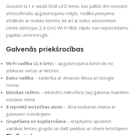
Gosund SL1 ir viedā RGB LED lente, kas palīdz ātri izveidot
atmosfērisku apgaismojumu mājās. Vadība pieejama
attālināti ar mobilo lietotni, kā arī ar balss asistentiem.
Lente darbojas 2,4 GHz Wi‑Fi tīklā, tāpēc nav nepieciešams
papildu centrmezgls.
Galvenās priekšrocības
Wi‑Fi vadība (2,4 GHz)
– apgaismojuma kontrole no
jebkuras vietas ar lietotni.
Balss vadība
– saderība ar Amazon Alexa un Google
Home.
Mūzikas režīms
– iebūvēts mikrofons ļauj gaismai mainīties
mūzikas ritmā.
8 iepriekš iestatītas ainas
– ātra noskaņas maiņa ar
gataviem scenārijiem.
Grupēšana un koplietošana
– iespējams apvienot
vairākas lentes grupās un dalīt piekļuvi ar citiem lietotājiem.