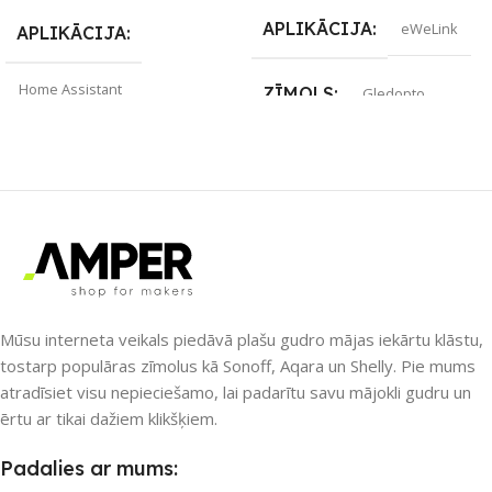
APLIKĀCIJA
eWeLink
APLIKĀCIJA
Home Assistant
ZĪMOLS
Gledopto
ZĪMOLS
Gledopto
SAVIENOJUMS
SAVIENOJUMS
RF uztvērējs
,
ZigBee
Wi-Fi
PIEEJAMS UZREIZ
PIEEJAMS UZREIZ
Nē
Nē
Mūsu interneta veikals piedāvā plašu gudro mājas iekārtu klāstu,
tostarp populāras zīmolus kā Sonoff, Aqara un Shelly. Pie mums
atradīsiet visu nepieciešamo, lai padarītu savu mājokli gudru un
UZREIZ PIEEJAMAIS
UZREIZ PIEEJAMAIS
SKAITS
ērtu ar tikai dažiem klikšķiem.
SKAITS
Padalies ar mums: