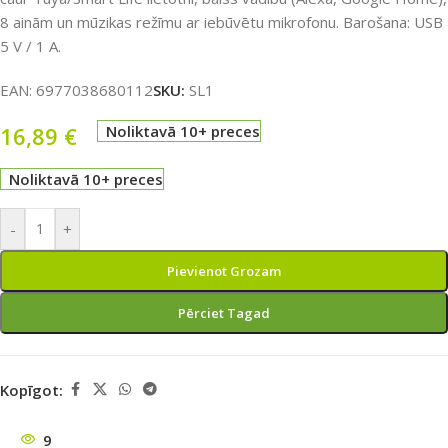
8 ainām un mūzikas režīmu ar iebūvētu mikrofonu. Barošana: USB
5 V / 1 A.
EAN:
6977038680112
SKU:
SL1
16,89
€
Noliktavā 10+ preces
Noliktavā 10+ preces
-
+
Pievienot Grozam
Pērciet Tagad
Kopīgot:
9