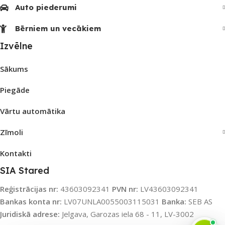
Auto piederumi
Bērniem un vecākiem
Izvēlne
Sākums
Piegāde
Vārtu automātika
Zīmoli
Kontakti
SIA Stared
Reģistrācijas nr:
43603092341
PVN nr:
LV43603092341
Bankas konta nr:
LV07UNLA0055003115031
Banka:
SEB AS
Juridiskā adrese:
Jelgava, Garozas iela 68 - 11, LV-3002