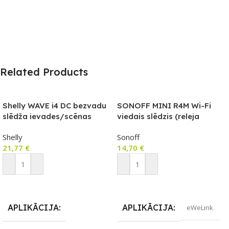
Related Products
Shelly WAVE i4 DC bezvadu
SONOFF MINI R4M Wi-Fi
slēdža ievades/scēnas
viedais slēdzis (releja
kontrolieris
modulis), Matter saderīga
Shelly
Sonoff
versija
21,77
€
14,70
€
Pievienot Grozam
Pievienot Grozam
APLIKĀCIJA
APLIKĀCIJA
eWeLink