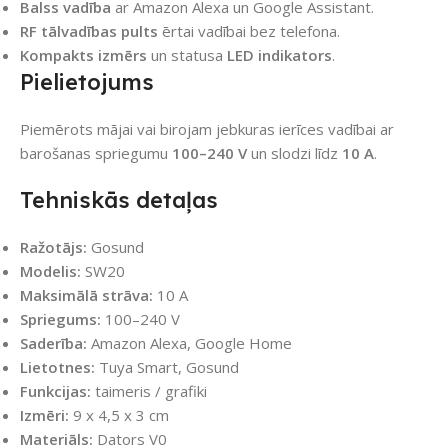
Balss vadība
ar Amazon Alexa un Google Assistant.
RF tālvadības pults
ērtai vadībai bez telefona.
Kompakts izmērs
un statusa
LED indikators
.
Pielietojums
Piemērots mājai vai birojam jebkuras ierīces vadībai ar
barošanas spriegumu
100–240 V
un slodzi līdz
10 A
.
Tehniskās detaļas
Ražotājs:
Gosund
Modelis:
SW20
Maksimālā strāva:
10 A
Spriegums:
100–240 V
Saderība:
Amazon Alexa, Google Home
Lietotnes:
Tuya Smart, Gosund
Funkcijas:
taimeris / grafiki
Izmēri:
9 x 4,5 x 3 cm
Materiāls:
Dators V0