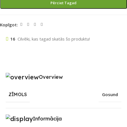
Pērciet Tagad
Kopīgot:
16
Cilvēki, kas tagad skatās šo produktu!
Overview
ZĪMOLS
Gosund
Informācija