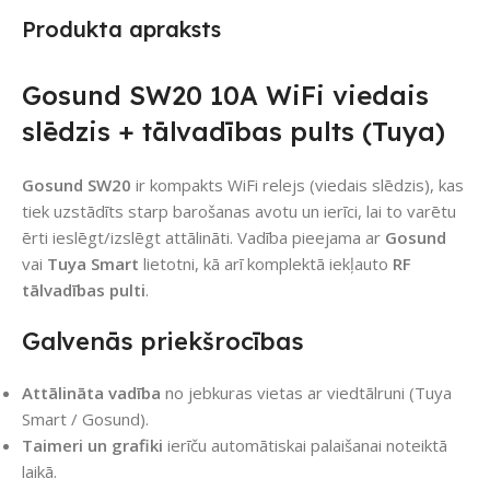
Produkta apraksts
Gosund SW20 10A WiFi viedais
slēdzis + tālvadības pults (Tuya)
Gosund SW20
ir kompakts WiFi relejs (viedais slēdzis), kas
tiek uzstādīts starp barošanas avotu un ierīci, lai to varētu
ērti ieslēgt/izslēgt attālināti. Vadība pieejama ar
Gosund
vai
Tuya Smart
lietotni, kā arī komplektā iekļauto
RF
tālvadības pulti
.
Galvenās priekšrocības
Attālināta vadība
no jebkuras vietas ar viedtālruni (Tuya
Smart / Gosund).
Taimeri un grafiki
ierīču automātiskai palaišanai noteiktā
laikā.