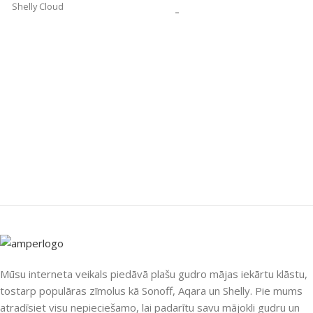
Shelly Cloud
ZĪMOLS
Sonoff
ZĪMOLS
Shelly
SAVIENOJUMS
SAVIENOJUMS
eWeLink-Remote
,
Matter
,
Wi-Fi
Z-Wave
PIEEJAMS UZREIZ
Jā
PIEEJAMS UZREIZ
UZREIZ PIEEJAMAIS
SKAITS
Nē
1
UZREIZ PIEEJAMAIS
Mūsu interneta veikals piedāvā plašu gudro mājas iekārtu klāstu,
SKAITS
tostarp populāras zīmolus kā Sonoff, Aqara un Shelly. Pie mums
atradīsiet visu nepieciešamo, lai padarītu savu mājokli gudru un