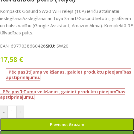
Kompakts Gosund SW20 WiFi relejs (10A) ierīču attālinātai
ieslēgšanai/izslēgšanai ar Tuya Smart/Gosund lietotni, grafikiem
un balss vadību (Google Assistant, Amazon Alexa). Komplektā RF
tālvadības pults.
EAN:
6977038680426
SKU:
SW20
17,58
€
Pēc pasūtījuma veikšanas, gaidiet produktu pieejamības
apstiprinājumu.
Pēc pasūtījuma veikšanas, gaidiet produktu pieejamības
apstiprinājumu.
-
+
Pievienot Grozam