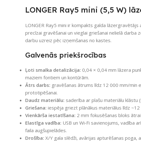
LONGER Ray5 mini (5,5 W) lāz
LONGER Ray5 mini ir kompakts galda lāzergravētājs a
precīzai gravēšanai un vieglai griešanai nelielā darba zo
darbu uzreiz pēc izņemšanas no kastes.
Galvenās priekšrocības
Ļoti smalka detalizācija:
0,04 × 0,04 mm lāzera punkt
maziem fontiem un kontūrām.
Ātrs darbs:
gravēšanas ātrums līdz 12 000 mm/min efek
prototipēšanai.
Daudz materiālu:
saderība ar plašu materiālu klāstu (
Griešana:
iespēja griezt plānākus materiālus līdz ~12
Vienkārša iestatīšana:
2 mm fokusēšanas bloks ātrai 
Elastīga vadība:
USB un Wi‑Fi savienojums, vadība arī
faila augšupielādes.
Drošība:
X/Y gala slēdži, avārijas apturēšanas poga, a