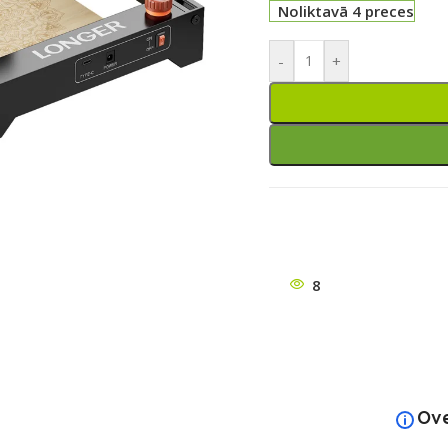
Noliktavā 4 preces
-
+
ātu
8
Ov