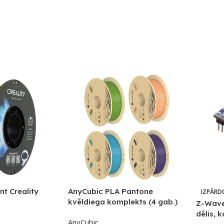
t Creality
AnyCubic PLA Pantone
IZPĀRD
kvēldiega komplekts (4 gab.)
Z-Wave
dēlis, 
AnyCubic