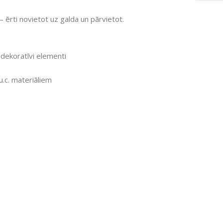
rti novietot uz galda un pārvietot.
 dekoratīvi elementi
u.c. materiāliem