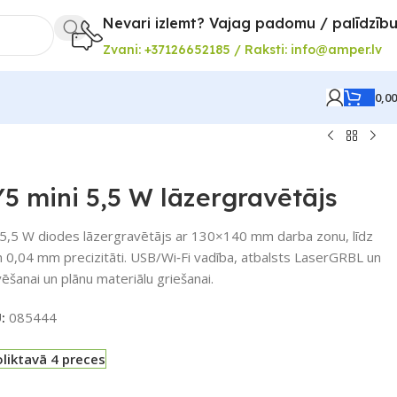
Nevari izlemt? Vajag padomu / palīdzīb
Zvani: +37126652185 / Raksti: info@amper.lv
0,0
 mini 5,5 W lāzergravētājs
 5,5 W diodes lāzergravētājs ar 130×140 mm darba zonu, līdz
0,04 mm precizitāti. USB/Wi‑Fi vadība, atbalsts LaserGRBL un
ēšanai un plānu materiālu griešanai.
U:
085444
liktavā 4 preces