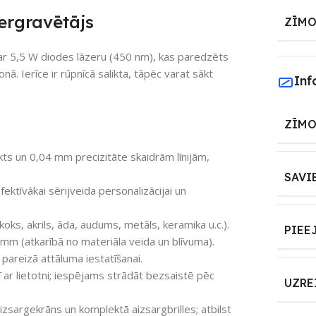
ergravētājs
ZĪMO
r 5,5 W diodes lāzeru (450 nm), kas paredzēts
nā. Ierīce ir rūpnīcā salikta, tāpēc varat sākt
Inf
ZĪMO
s un 0,04 mm precizitāte skaidrām līnijām,
SAVI
tīvākai sērijveida personalizācijai un
koks, akrils, āda, audums, metāls, keramika u.c.).
PIEE
 mm (atkarībā no materiāla veida un blīvuma).
pareizā attāluma iestatīšanai.
 ar lietotni; iespējams strādāt bezsaistē pēc
UZRE
izsargekrāns un komplektā aizsargbrilles; atbilst