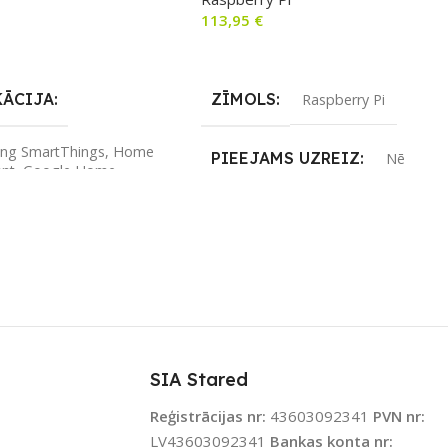
 700. sērija)
113,95
€
airāk
Lasīt Vairāk
KĀCIJA
ZĪMOLS
Raspberry Pi
ng SmartThings
,
Home
PIEEJAMS UZREIZ
Nē
ant
,
Google Home
,
n Alexa
UZREIZ PIEEJAMAIS
SKAITS
LS
Assistant
,
Z-Wave.Me
ENOJUMS
Z-Wave
SIA Stared
JAMS UZREIZ
Nē
Reģistrācijas nr:
43603092341
PVN nr:
LV43603092341
Bankas konta nr: