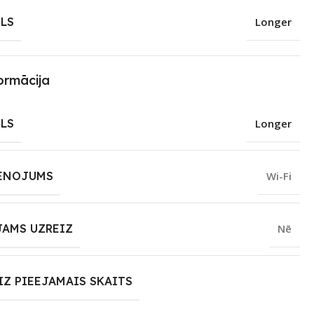
LS
Longer
ormācija
LS
Longer
ENOJUMS
Wi-Fi
JAMS UZREIZ
Nē
IZ PIEEJAMAIS SKAITS