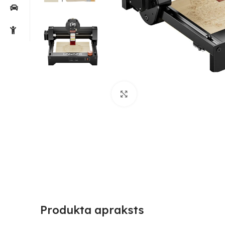
Noklikšķiniet, lai palielin
Produkta apraksts