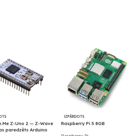
OTS
IZPĀRDOTS
.Me Z-Uno 2 — Z-Wave
Raspberry Pi 5 8GB
kas paredzēts Arduino
Raspberry Pi