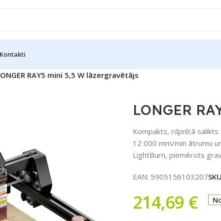
Kontakti
ONGER RAY5 mini 5,5 W lāzergravētājs
LONGER RAY5
Kompakts, rūpnīcā salikts
12 000 mm/min ātrumu un 
LightBurn, piemērots grav
EAN:
5905156103207
SK
214,69
€
No