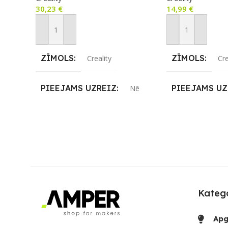
30,23
€
14,99
€
Pievienot Grozam
Pievienot Groza
ZĪMOLS
ZĪMOLS
Creality
Cre
PIEEJAMS UZREIZ
PIEEJAMS UZ
Nē
UZREIZ PIEEJAMAIS
UZREIZ PIEE
SKAITS
SKAITS
Katego
Apg