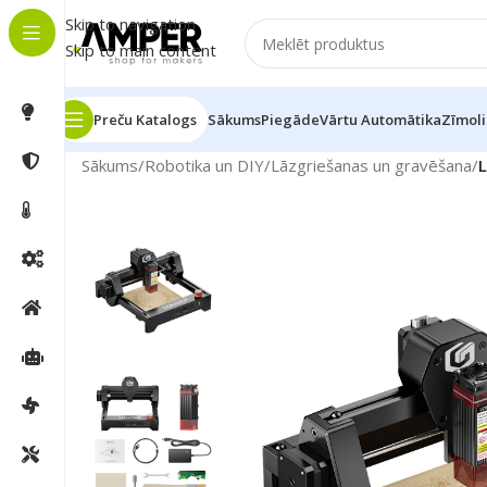
Skip to navigation
Skip to main content
Preču Katalogs
Sākums
Piegāde
Vārtu Automātika
Zīmoli
Sākums
/
Robotika un DIY
/
Lāzgriešanas un gravēšana
/
L