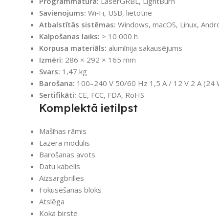
Programmatūra:
LaserGRBL, LightBurn
Savienojums:
Wi‑Fi, USB, lietotne
Atbalstītās sistēmas:
Windows, macOS, Linux, Andro
Kalpošanas laiks:
> 10 000 h
Korpusa materiāls:
alumīnija sakausējums
Izmēri:
286 × 292 × 165 mm
Svars:
1,47 kg
Barošana:
100–240 V 50/60 Hz 1,5 A / 12 V 2 A (24 W
Sertifikāti:
CE, FCC, FDA, RoHS
Komplektā ietilpst
Mašīnas rāmis
Lāzera modulis
Barošanas avots
Datu kabelis
Aizsargbrilles
Fokusēšanas bloks
Atslēga
Koka birste