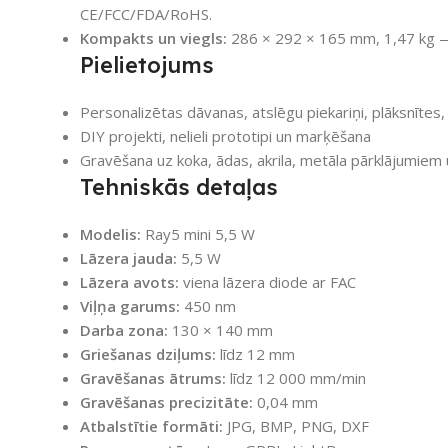
CE/FCC/FDA/RoHS.
Kompakts un viegls:
286 × 292 × 165 mm, 1,47 kg — ē
Pielietojums
Personalizētas dāvanas, atslēgu piekariņi, plāksnītes,
DIY projekti, nelieli prototipi un marķēšana
Gravēšana uz koka, ādas, akrila, metāla pārklājumiem 
Tehniskās detaļas
Modelis:
Ray5 mini 5,5 W
Lāzera jauda:
5,5 W
Lāzera avots:
viena lāzera diode ar FAC
Viļņa garums:
450 nm
Darba zona:
130 × 140 mm
Griešanas dziļums:
līdz 12 mm
Gravēšanas ātrums:
līdz 12 000 mm/min
Gravēšanas precizitāte:
0,04 mm
Atbalstītie formāti:
JPG, BMP, PNG, DXF