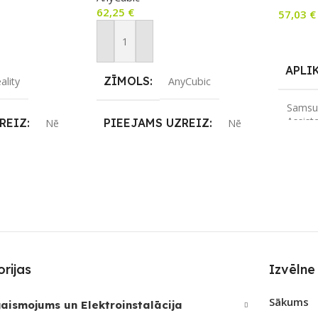
(Z-Wave
62,25
€
57,03
€
Lasīt V
m
Pievienot Grozam
APLI
ZĪMOLS
ality
AnyCubic
Samsu
Assist
REIZ
PIEEJAMS UZREIZ
Nē
Nē
Amazo
JAMAIS
UZREIZ PIEEJAMAIS
ZĪMO
SKAITS
Home 
SAVI
rijas
Izvēlne
PIEE
Sākums
aismojums un Elektroinstalācija