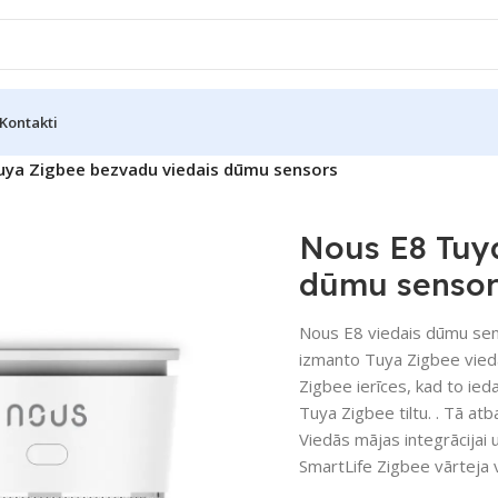
Kontakti
uya Zigbee bezvadu viedais dūmu sensors
Nous E8 Tuy
dūmu sensor
Nous E8 viedais dūmu sen
izmanto Tuya Zigbee viedā
Zigbee ierīces, kad to ied
Tuya Zigbee tiltu. . Tā a
Viedās mājas integrācijai 
SmartLife Zigbee vārteja v