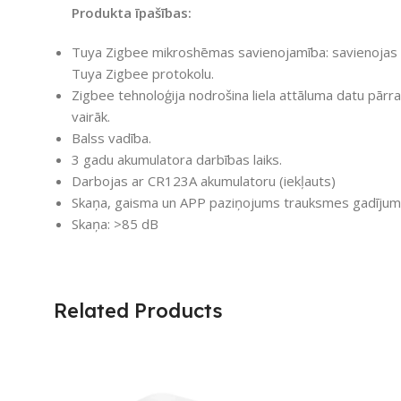
Produkta īpašības:
Tuya Zigbee mikroshēmas savienojamība: savienojas 
Tuya Zigbee protokolu.
Zigbee tehnoloģija nodrošina liela attāluma datu pārraid
vairāk.
Balss vadība.
3 gadu akumulatora darbības laiks.
Darbojas ar CR123A akumulatoru (iekļauts)
Skaņa, gaisma un APP paziņojums trauksmes gadīju
Skaņa: >85 dB
Related Products