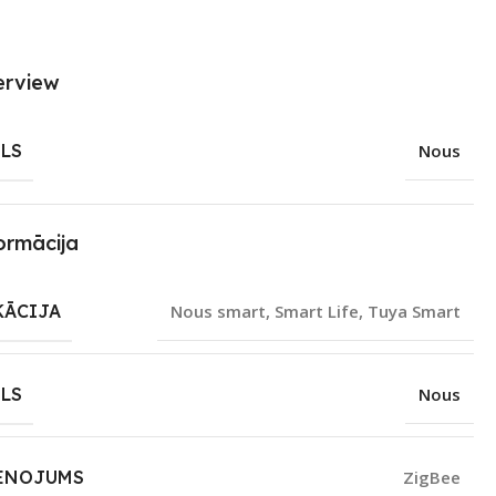
erview
LS
Nous
ormācija
KĀCIJA
Nous smart
,
Smart Life
,
Tuya Smart
LS
Nous
ENOJUMS
ZigBee