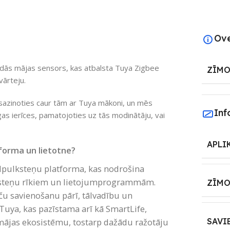
Ov
dās mājas sensors, kas atbalsta Tuya Zigbee
ZĪMO
vārteju.
 sazinoties caur tām ar Tuya mākoni, un mēs
Inf
gas ierīces, pamatojoties uz tās modinātāju, vai
APLI
forma un lietotne?
dpulksteņu platforma, kas nodrošina
ksteņu rīkiem un lietojumprogrammām.
ZĪMO
ču savienošanu pārī, tālvadību un
Tuya, kas pazīstama arī kā SmartLife,
mājas ekosistēmu, tostarp dažādu ražotāju
SAVI