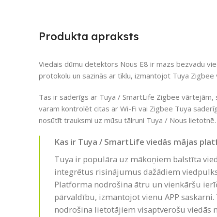
Produkta apraksts
Viedais dūmu detektors Nous E8 ir mazs bezvadu vie
protokolu un sazinās ar tīklu, izmantojot Tuya Zigbee 
Tas ir saderīgs ar Tuya / SmartLife Zigbee vārtejām,
varam kontrolēt citas ar Wi-Fi vai Zigbee Tuya saderī
nosūtīt trauksmi uz mūsu tālruni Tuya / Nous lietotnē.
Kas ir Tuya / SmartLife viedās mājas plat
Tuya ir populāra uz mākoņiem balstīta vie
integrētus risinājumus dažādiem viedpul
Platforma nodrošina ātru un vienkāršu ierī
pārvaldību, izmantojot vienu APP saskarni. 
nodrošina lietotājiem visaptverošu viedās 