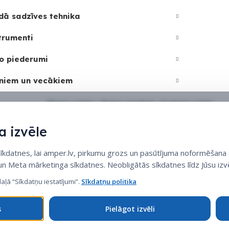
dā sadzīves tehnika
trumenti
o piederumi
niem un vecākiem
Sīkdatņu politika
•
Sīkdatņu iestatījumi
•
Privātuma politika
 izvēle
datnes, lai amper.lv, pirkumu grozs un pasūtījuma noformēšana d
 un Meta mārketinga sīkdatnes. Neobligātās sīkdatnes līdz Jūsu izvē
daļā “Sīkdatņu iestatījumi”.
Sīkdatņu politika
s
Pielāgot izvēli