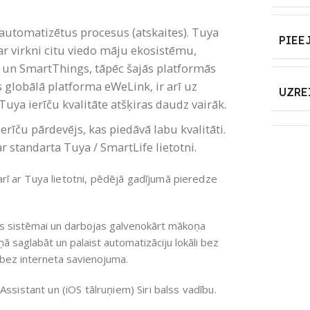
n automatizētus procesus (atskaites). Tuya
PIEE
ar virkni citu viedo māju ekosistēmu,
 un SmartThings, tāpēc šajās platformās
s globālā platforma eWeLink, ir arī uz
UZRE
ya ierīču kvalitāte atšķiras daudz vairāk.
īču pārdevējs, kas piedāvā labu kvalitāti.
ar standarta Tuya / SmartLife lietotni.
arī
ar Tuya lietotni, pēdējā gadījumā pieredze
as sistēmai un darbojas galvenokārt mākoņa
 saglabāt un palaist automatizāciju lokāli bez
 bez interneta savienojuma.
sistant un (iOS tālruņiem) Siri balss vadību.