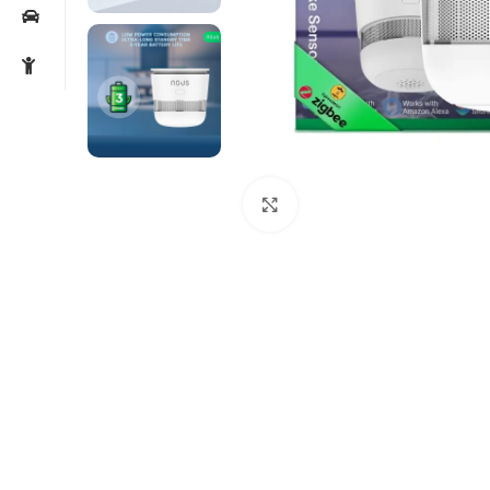
Noklikšķiniet, lai palielin