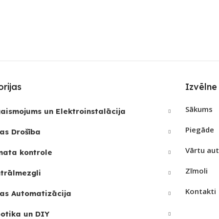
ZĪMO
S
PIEEJAMS UZREIZ
Wi-Fi
Jā
SAVI
REIZ
UZREIZ PIEEJAMAIS
Nē
SKAITS
PIEE
JAMAIS
4
rijas
Izvēlne
UZRE
SKAI
Sākums
aismojums un Elektroinstalācija
Piegāde
as Drošība
3
Vārtu au
mata kontrole
Zīmoli
trālmezgli
Kontakti
as Automatizācija
otika un DIY