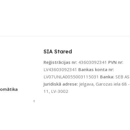
Apple HomeKit
,
Aqara Home
LS
Aqara
SAVIENOJUMS
ZigBee
ENOJUMS
ZigBee
PIEEJAMS UZREIZ
Nē
JAMS UZREIZ
Jā
SIA Stared
UZREIZ PIEEJAMAIS
IZ PIEEJAMAIS
SKAITS
Reģistrācijas nr:
43603092341
PVN nr:
TS
LV43603092341
Bankas konta nr:
LV07UNLA0055003115031
Banka:
SEB AS
Juridiskā adrese:
Jelgava, Garozas iela 68 -
tomātika
11, LV-3002