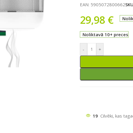
EAN:
5905072800662
SK
29,98
€
Noli
Noliktavā 10+ preces
-
+
ātu
19
Cilvēki, kas tag