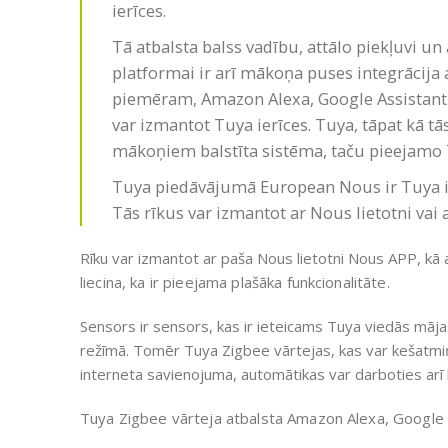
ierīces.
Tā atbalsta balss vadību, attālo piekļuvi u
platformai ir arī mākoņa puses integrācija 
piemēram, Amazon Alexa, Google Assistant
var izmantot Tuya ierīces. Tuya, tāpat kā tā
mākoņiem balstīta sistēma, taču pieejamo Tu
Tuya piedāvājumā European Nous ir Tuya ier
Tās rīkus var izmantot ar Nous lietotni vai 
Rīku var izmantot ar paša Nous lietotni Nous APP, kā 
liecina, ka ir pieejama plašāka funkcionalitāte.
Sensors ir sensors, kas ir ieteicams Tuya viedās māj
režīmā. Tomēr Tuya Zigbee vārtejas, kas var kešatmiņā
interneta savienojuma, automātikas var darboties arī
Tuya Zigbee vārteja atbalsta Amazon Alexa, Google As