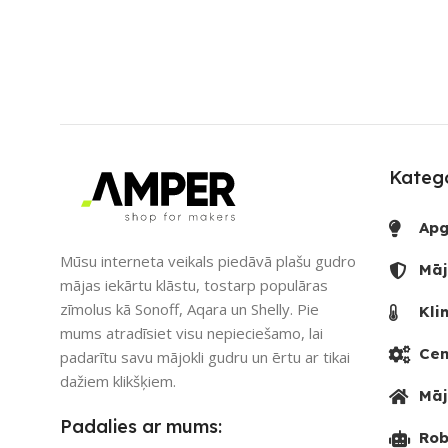
SAVIENOJUMS
SAVIENOJUM
Bluetooth
PIEEJAMS UZREIZ
PIEEJAMS UZ
Nē
UZREIZ PIEEJAMAIS
UZREIZ PIEE
SKAITS
SKAITS
Katego
Apg
Mūsu interneta veikals piedāvā plašu gudro
Māj
mājas iekārtu klāstu, tostarp populāras
zīmolus kā Sonoff, Aqara un Shelly. Pie
Kli
mums atradīsiet visu nepieciešamo, lai
Cen
padarītu savu mājokli gudru un ērtu ar tikai
dažiem klikšķiem.
Māj
Padalies ar mums:
Rob