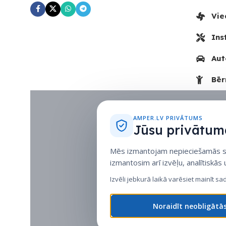
Vie
Ins
Aut
Bēr
AMPER.LV PRIVĀTUMS
Jūsu privātuma
Mēs izmantojam nepieciešamās sīk
izmantosim arī izvēļu, analītiskās
Izvēli jebkurā laikā varēsiet mainīt sa
Noraidīt neobligātā