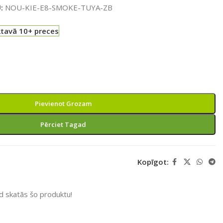
U:
NOU-KIE-E8-SMOKE-TUYA-ZB
ktavā 10+ preces
Pievienot Grozam
Pērciet Tagad
Kopīgot:
ad skatās šo produktu!