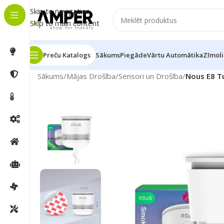
Skip to navigation
Skip to main content
Preču Katalogs
Sākums
Piegāde
Vārtu Automātika
Zīmoli
Sākums
/
Mājas Drošība
/
Sensori un Drošība
/
Nous E8 T