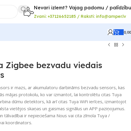
Nevari izlemt? Vajag padomu / palīdzīb
Zvani: +37126652185 / Raksti: info@amper.lv
0,0
a Zigbee bezvadu viedais
s
sors ir mazs, ar akumulatoru darbināms bezvadu sensors, kas
s mājas protokolu, ko var izmantot, lai kontrolētu citas Tuya
arbina dūmu detektors, kā arī citas Tuya WiFi ierīces, izmantojot
tbalsta vietējos skaņas un gaismas signālus un APP paziņojumus.
un tālvadībai ir nepieciešama Nous vai cita zīmola Tuya /
ai koordinators.