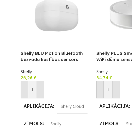
Shelly BLU Motion Bluetooth
Shelly PLUS Sm
bezvadu kustības sensors
WiFi dūmu sens
Shelly
Shelly
26,26
€
54,74
€
Pievienot Grozam
Pievienot Groza
APLIKĀCIJA
APLIKĀCIJA
Shelly Cloud
ZĪMOLS
ZĪMOLS
Shelly
She