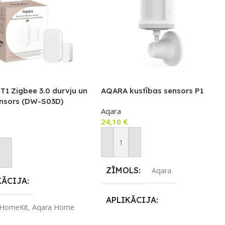
1 Zigbee 3.0 durvju un
AQARA kustības sensors P1
ensors (DW-S03D)
Aqara
24,10
€
Pievienot Grozam
not Grozam
ZĪMOLS
Aqara
KĀCIJA
APLIKĀCIJA
 HomeKit
,
Aqara Home