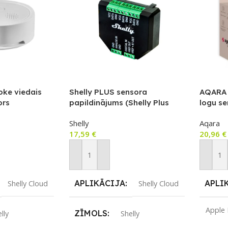
oke viedais
Shelly PLUS sensora
AQARA T
ors
papildinājums (Shelly Plus
logu s
sērijas relejiem)
Shelly
Aqara
17,59
€
20,96
€
m
Pievienot Grozam
Pievie
APLIKĀCIJA
APLI
Shelly Cloud
Shelly Cloud
Apple
ZĪMOLS
lly
Shelly