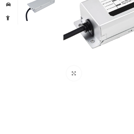
Noklikšķiniet, lai palielin