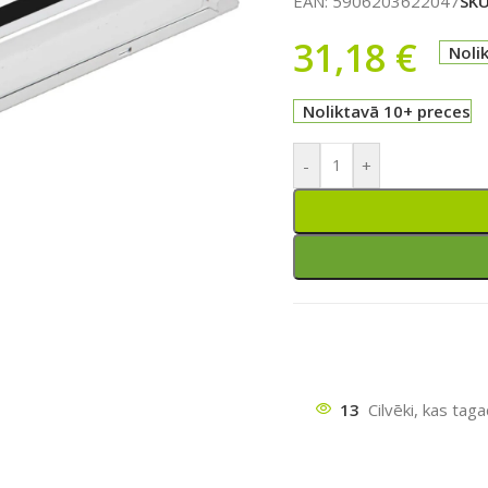
EAN:
5906203622047
SK
31,18
€
Noli
Noliktavā 10+ preces
-
+
ātu
13
Cilvēki, kas tag