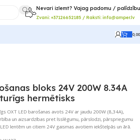
Nevari izlemt? Vajag padomu / palīdzīb
Zvani: +37126652185 / Raksti: info@amper.lv
0,0
ošanas bloks 24V 200W 8.34A
turīgs hermētisks
īgs OXT LED barošanas avots 24V ar jaudu 200W (8,34A),
arbība un aizsardzības pret īsslēgumu, pārslodzi, pārspriegumu
LED lentēm un citiem 24V gaismas avotiem iekštelpās un ārā.