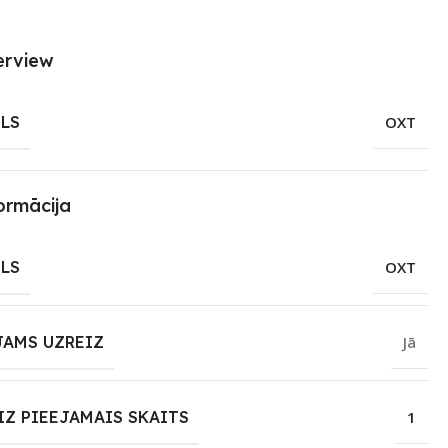
erview
LS
OXT
ormācija
LS
OXT
JAMS UZREIZ
Jā
IZ PIEEJAMAIS SKAITS
1