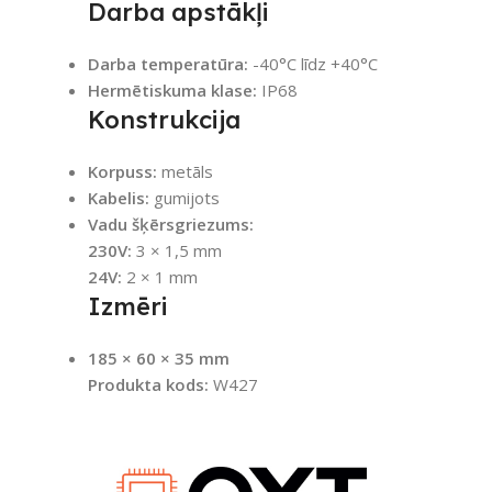
Darba apstākļi
Darba temperatūra:
-40°C līdz +40°C
Hermētiskuma klase:
IP68
Konstrukcija
Korpuss:
metāls
Kabelis:
gumijots
Vadu šķērsgriezums:
230V:
3 × 1,5 mm
24V:
2 × 1 mm
Izmēri
185 × 60 × 35 mm
Produkta kods:
W427