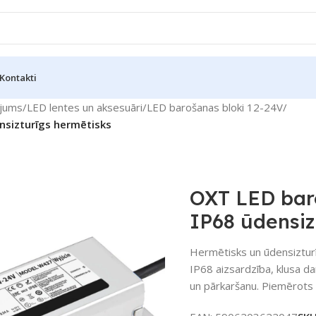
Kontakti
jums
/
LED lentes un aksesuāri
/
LED barošanas bloki 12-24V
/
nsizturīgs hermētisks
OXT LED bar
IP68 ūdensiz
Hermētisks un ūdensiztur
IP68 aizsardzība, klusa d
un pārkaršanu. Piemērots 