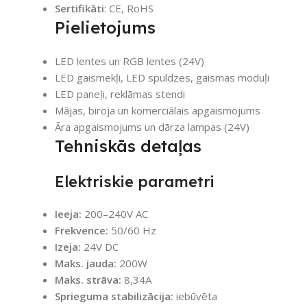
Sertifikāti
: CE, RoHS
Pielietojums
LED lentes un RGB lentes (24V)
LED gaismekļi, LED spuldzes, gaismas moduļi
LED paneļi, reklāmas stendi
Mājas, biroja un komerciālais apgaismojums
Āra apgaismojums un dārza lampas (24V)
Tehniskās detaļas
Elektriskie parametri
Ieeja:
200–240V AC
Frekvence:
50/60 Hz
Izeja:
24V DC
Maks. jauda:
200W
Maks. strāva:
8,34A
Sprieguma stabilizācija:
iebūvēta