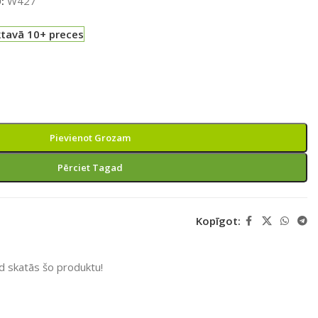
U:
W427
ktavā 10+ preces
Pievienot Grozam
Pērciet Tagad
Kopīgot:
ad skatās šo produktu!