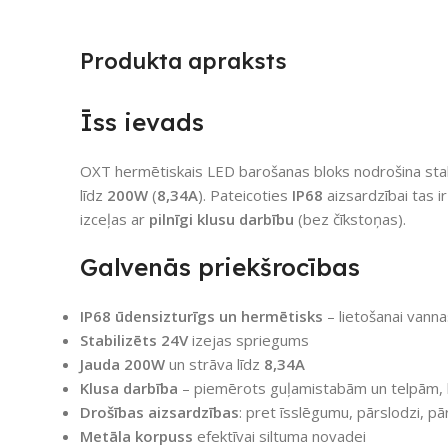
Produkta apraksts
Īss ievads
OXT hermētiskais LED barošanas bloks nodrošina sta
līdz
200W
(
8,34A
). Pateicoties
IP68
aizsardzībai tas ir
izceļas ar
pilnīgi klusu darbību
(bez čīkstoņas).
Galvenās priekšrocības
IP68 ūdensizturīgs un hermētisks
– lietošanai vanna
Stabilizēts 24V
izejas spriegums
Jauda 200W
un strāva līdz
8,34A
Klusa darbība
– piemērots guļamistabām un telpām, k
Drošības aizsardzības
: pret īsslēgumu, pārslodzi, 
Metāla korpuss
efektīvai siltuma novadei