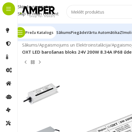
Skip to navigation
Skip to main content
Preču Katalogs
Sākums
Piegāde
Vārtu Automātika
Zīmoli
Sākums
/
Apgaismojums un Elektroinstalācija
/
Apgaismo
OXT LED barošanas bloks 24V 200W 8.34A IP68 ūde