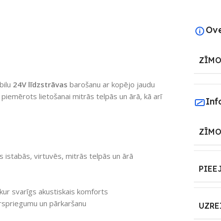
Ov
ZĪMO
bilu
24V līdzstrāvas
barošanu ar kopējo jaudu
 piemērots lietošanai mitrās telpās un ārā, kā arī
Inf
ZĪMO
s istabās, virtuvēs, mitrās telpās un ārā
PIEE
ur svarīgs akustiskais komforts
pārspriegumu un pārkaršanu
UZRE