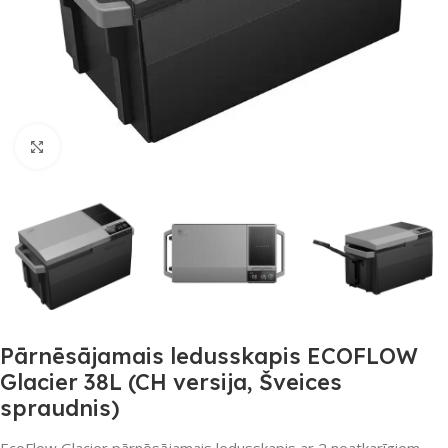
Noklikšķiniet, lai palielinātu
Pārnēsājamais ledusskapis ECOFLOW
Glacier 38L (CH versija, Šveices
spraudnis)