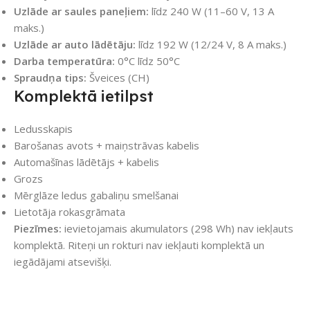
Uzlāde ar saules paneļiem:
līdz 240 W (11–60 V, 13 A
maks.)
Uzlāde ar auto lādētāju:
līdz 192 W (12/24 V, 8 A maks.)
Darba temperatūra:
0°C līdz 50°C
Spraudņa tips:
Šveices (CH)
Komplektā ietilpst
Ledusskapis
Barošanas avots + maiņstrāvas kabelis
Automašīnas lādētājs + kabelis
Grozs
Mērglāze ledus gabaliņu smelšanai
Lietotāja rokasgrāmata
Piezīmes:
ievietojamais akumulators (298 Wh) nav iekļauts
komplektā. Riteņi un rokturi nav iekļauti komplektā un
iegādājami atsevišķi.