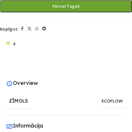
Pērciet Tagad
Kopīgot:
4
Overview
ZĪMOLS
ECOFLOW
Informācija