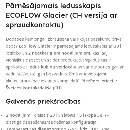
Pārnēsājamais ledusskapis
ECOFLOW Glacier (CH versija ar
spraudkontaktu)
Dodaties kempingā, izbraucienā vai rīkojat pasākumu brīvā
dabā?
EcoFlow Glacier
ir pārnēsājams ledusskapis ar
38 l
ietilpību un
2 neatkarīgiem nodalījumiem
, kas ļauj
vienlaikus dzesēt un saldēt produktus. Papildus tas ir
aprīkots ar
ledus kubiņu veidotāju
un var darboties gan ar
vadu (AC/auto), gan bezvadu režīmā ar ievietojamu
akumulatoru (nav iekļauts komplektā).
Piezīme: ierīcei ir
Šveices kontaktdakša (CH).
Galvenās priekšrocības
2 nodalījumi
: kreisais 23 l un labais 15 l (kopā 38 l) –
elastīga dzesēšanas/saldēšanas konfigurācija.
Temperatūras diapazons
: no
-25°C līdz +10°C
(pie