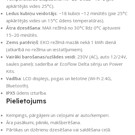
apkārtējās vides 25°C).
Ledus kubiņu veidotājs
: ~18 kubiņi ~12 minūtēs (pie 25°C
apkārtējās vides un 15°C ūdens temperatūras).
Ātra dzesēšana
: MAX režīmā no 30°C līdz 0°C aptuveni
15–20 minūtēs.
Zems patēriņš
: EKO režīmā mazāk nekā 1 kWh dienā
(atkarībā no režīma un iestatījumiem).
Vairāki barošanas/uzlādes veidi
: 230V (AC), auto 12/24V,
saules paneļi; saderība ar EcoFlow Delta sēriju un Power
Kits.
Vadība
: LCD displejs, pogas un lietotne (Wi‑Fi 2.4G,
Bluetooth).
IPX5
ūdens izturība.
Pielietojums
Kempings, pārgājieni un ceļojumi ar auto/kemperi.
Āra pasākumi, pikniki, makšķerēšana.
Pārtikas un dzērienu dzesēšana vai saldēšana ceļā.