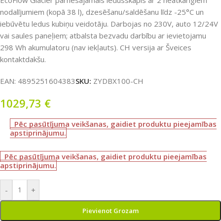
EcoFlow Glacier pārnēsājamais ledusskapis ar 2 neatkarīgiem
nodalījumiem (kopā 38 l), dzesēšanu/saldēšanu līdz -25°C un
iebūvētu ledus kubiņu veidotāju. Darbojas no 230V, auto 12/24V
vai saules paneļiem; atbalsta bezvadu darbību ar ievietojamu
298 Wh akumulatoru (nav iekļauts). CH versija ar Šveices
kontaktdakšu.
EAN:
4895251604383
SKU:
ZYDBX100-CH
1029,73
€
Pēc pasūtījuma veikšanas, gaidiet produktu pieejamības
apstiprinājumu.
Pēc pasūtījuma veikšanas, gaidiet produktu pieejamības
apstiprinājumu.
-
+
Pievienot Grozam