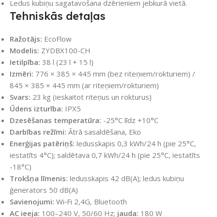
Ledus kubiņu sagatavošana dzērieniem jebkurā vietā.
Tehniskās detaļas
Ražotājs:
EcoFlow
Modelis:
ZYDBX100-CH
Ietilpība:
38 l (23 l + 15 l)
Izmēri:
776 × 385 × 445 mm (bez riteņiem/rokturiem) /
845 × 385 × 445 mm (ar riteņiem/rokturiem)
Svars:
23 kg (ieskaitot riteņus un rokturus)
Ūdens izturība:
IPX5
Dzesēšanas temperatūra:
-25°C līdz +10°C
Darbības režīmi:
Ātrā sasaldēšana, Eko
Enerģijas patēriņš:
ledusskapis 0,3 kWh/24 h (pie 25°C,
iestatīts 4°C); saldētava 0,7 kWh/24 h (pie 25°C, iestatīts
-18°C)
Trokšņa līmenis:
ledusskapis 42 dB(A); ledus kubiņu
ģenerators 50 dB(A)
Savienojumi:
Wi‑Fi 2,4G, Bluetooth
AC ieeja:
100–240 V, 50/60 Hz;
jauda:
180 W